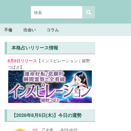
不倫
出会い
コラム
本格占いリリース情報
【インスピレーション｜嬉野
8月6日リリース
つばさ】
【2026年8月6日(木)】今日の運勢
1位
乙女座
8/23~9/22