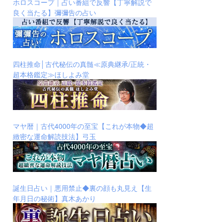
ホロスコープ｜占い番組で反響【丁寧解説で
良く当たる】彌彌告の占い
四柱推命│古代秘伝の真髄≪原典継承/正統・
超本格鑑定≫ほしよみ堂
マヤ暦｜古代4000年の至宝【これが本物◆超
緻密な運命解読技法】弓玉
誕生日占い｜悪用禁止◆裏の顔も丸見え【生
年月日の秘術】真木あかり