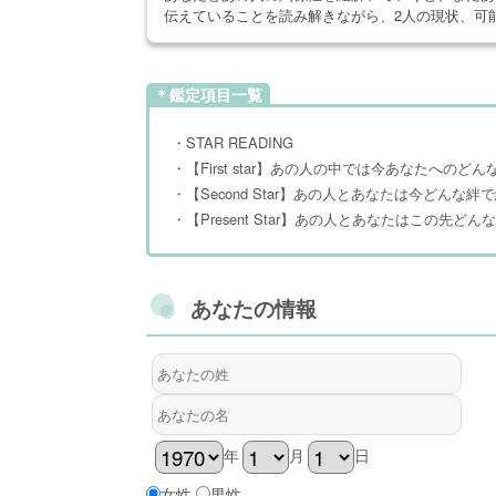
伝えていることを読み解きながら、2人の現状、可
＊鑑定項目一覧
・STAR READING
・【First star】あの人の中では今あなたへのど
・【Second Star】あの人とあなたは今どんな
・【Present Star】あの人とあなたはこの先
あなたの情報
年
月
日
女性
男性