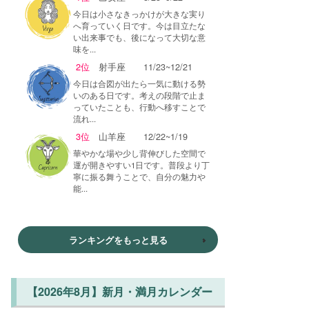
今日は小さなきっかけが大きな実り
へ育っていく日です。今は目立たな
い出来事でも、後になって大切な意
味を...
2位
射手座
11/23~12/21
今日は合図が出たら一気に動ける勢
いのある日です。考えの段階で止ま
っていたことも、行動へ移すことで
流れ...
3位
山羊座
12/22~1/19
華やかな場や少し背伸びした空間で
運が開きやすい1日です。普段より丁
寧に振る舞うことで、自分の魅力や
能...
ランキングをもっと見る
【2026年8月】新月・満月カレンダー