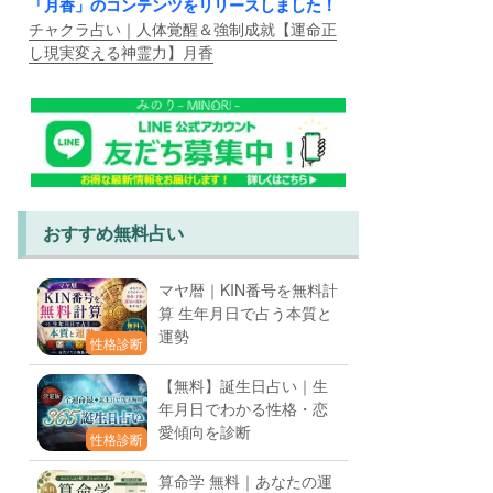
「月香」のコンテンツをリリースしました！
チャクラ占い｜人体覚醒＆強制成就【運命正
し現実変える神霊力】月香
おすすめ無料占い
マヤ暦｜KIN番号を無料計
算 生年月日で占う本質と
運勢
性格診断
【無料】誕生日占い｜生
年月日でわかる性格・恋
愛傾向を診断
性格診断
算命学 無料｜あなたの運