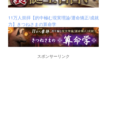
11万人崇拝【的中極む現実理論/運命矯正/成就
力】きつねさまの算命学
スポンサーリンク