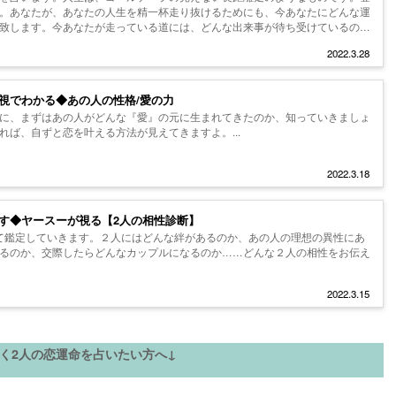
。あなたが、あなたの人生を精一杯走り抜けるためにも、今あなたにどんな運
致します。今あなたが走っている道には、どんな出来事が待ち受けているのか
2022.3.28
視でわかる◆あの人の性格/愛の力
に、まずはあの人がどんな『愛』の元に生まれてきたのか、知っていきましょ
れば、自ずと恋を叶える方法が見えてきますよ。...
2022.3.18
す◆ヤースーが視る【2人の相性診断】
て鑑定していきます。２人にはどんな絆があるのか、あの人の理想の異性にあ
るのか、交際したらどんなカップルになるのか……どんな２人の相性をお伝え
2022.3.15
く2人の恋運命を占いたい方へ↓