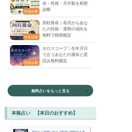
命・性格・天中殺を精密
診断
性格診断
四柱推命｜命式からあな
たの性格・運勢の傾向を
無料で精密鑑定
性格診断
ホロスコープ｜生年月日
で占うあなたの運命と星
読み無料鑑定
性格診断
無料占いをもっと見る
本格占い 【本日のおすすめ】
例外なく両想い叶う【即座に解明する超