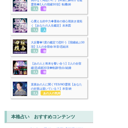
霊視◆2人の宿縁30項】転機/終
2人用
宿縁
心震える的中力◆運命の核心視抜き道拓
く【あなたの人生鑑定】未来図
1人用
人生
大反響◆1度の鑑定で恋叶う【宿縁結ぶ30
項】2人の全宿命/本音/恋結末
2人用
宿縁
【あの人と将来を誓い合う】2人の全宿
縁/恋成就30項◆軌跡/告白/結婚
2人用
宿縁
直接あの人に聞くYES/NO霊視【あなた
の好意は届いている？】本音/終
2人用
あの人の気持ち
本格占い おすすめコンテンツ