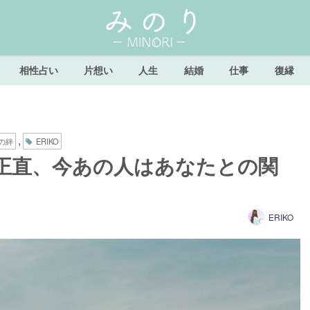
相性占い
片想い
人生
結婚
仕事
復縁
,
の絆
ERIKO
正直、今あの人はあなたとの関
ERIKO