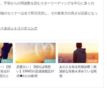
提供中。宇宙からの周波数を読むスターリーディングを中心に多くの
開催のセミナーは全て即日完売し、その集客力の高さが話題となっ
NGスタータロットリーディング
精密占い
精密占い
性格診断
い｜【想
恋愛占い｜【頼れば両想
あの人を知る性格診断｜根
知る21
い】ERIKOの恋成就鑑定31
源的な性格＆求めている関
/恋心と
項◆2人の縁/終
係