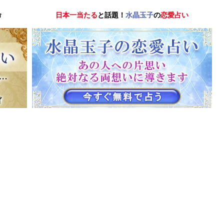
命
日本一当たる
と話題！
水晶玉子
の
恋愛占い