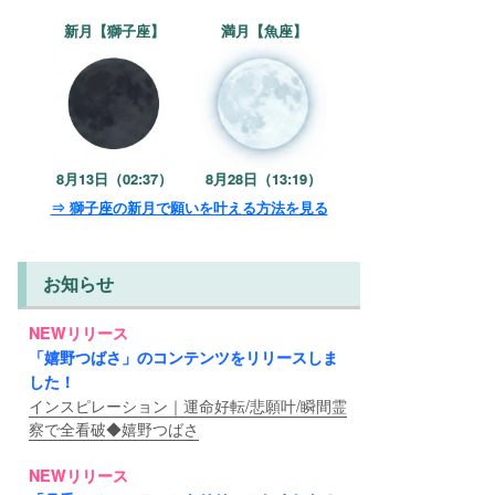
新月【獅子座】
満月【魚座】
8月13日（02:37）
8月28日（13:19）
⇒ 獅子座の新月で願いを叶える方法を見る
お知らせ
NEWリリース
「嬉野つばさ」のコンテンツをリリースしま
した！
インスピレーション｜運命好転/悲願叶/瞬間霊
察で全看破◆嬉野つばさ
NEWリリース