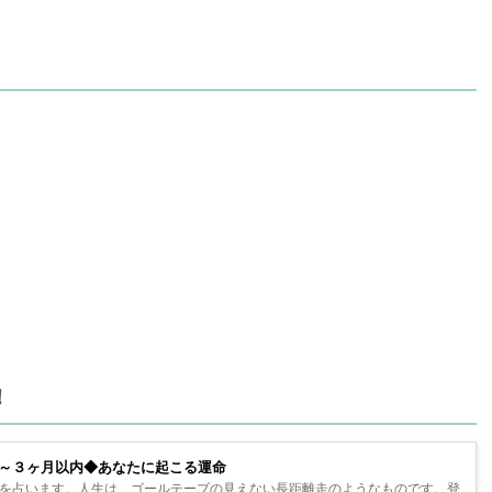
！
～３ヶ月以内◆あなたに起こる運命
を占います。人生は、ゴールテープの見えない長距離走のようなものです。登