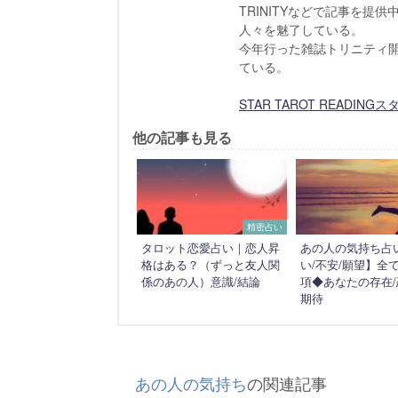
TRINITYなどで記事を
人々を魅了している。
今年行った雑誌トリニティ
ている。
STAR TAROT READI
他の記事も見る
精密占い
タロット恋愛占い｜恋人昇
あの人の気持ち占
格はある？（ずっと友人関
い/不安/願望】全て
係のあの人）意識/結論
項◆あなたの存在
期待
あの人の気持ち
の関連記事