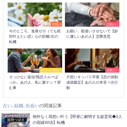
片想い
恋愛占い
今のところ、進展ゼロ（でも絶
お願い、勘違いさせないで【妙
対叶えたい恋）心の距離/次の
に優しいあの人】交際意思
転機
あの人の気持ち
恋愛占い
そっけない返信/既読スルーば
片想いキッパリ卒業【恋の強制
っか。あの人、私に脈ナシ？望
成就鑑定】あの人の本音⇒次行
む事
動
占い
,
結婚
,
出会い
の関連記事
例外なく両想い叶う【即座に解明する超霊視◆2人
の宿縁30項】転機