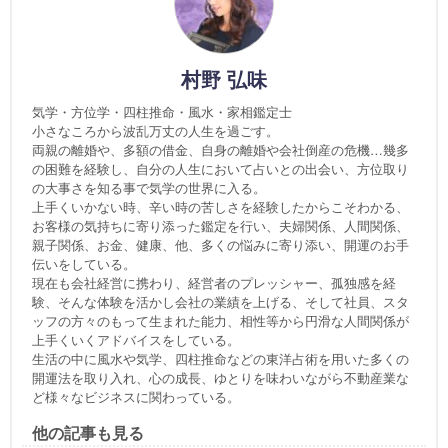
村野 弘味
気学・方位学・四柱推命・風水・家相鑑定士
小さなころから波乱万丈の人生を過ごす。
両親の離婚や、多額の借金、自身の離婚や会社倒産の危機…幾多
の困難を経験し、自分の人生において占いとの出会い、方位取り
の大事さを知る事で気学の世界に入る。
上手くいかない時、辛い時の苦しさを経験したからこそわかる、
お客様の気持ちに寄り添った鑑定を行い、夫婦関係、人間関係、
親子関係、お金、健康、他、多くの悩みに寄り添い、開運のお手
伝いをしている。
現在も会社経営に携わり、経営者のプレッシャー、孤独感を経
験、そんな体験を活かし会社の業績を上げる、そして社員、スタ
ッフの方々のもって生まれた能力、相性等から円滑な人間関係が
上手くいくアドバイスをしている。
生活の中に風水や気学、四柱推命などの東洋占術を用いた多くの
開運法を取り入れ、心の成長、ゆとりを味わいながら不動産業な
ど様々なビジネスに関わっている。
他の記事も見る