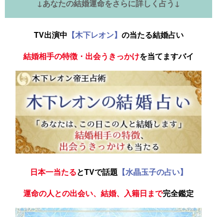
↓あなたの結婚運命をさらに詳しく占う↓
TV出演中
【木下レオン】
の当たる結婚占い
結婚相手の特徴・出会うきっかけ
を当てますバイ
日本一当たる
とTVで話題
【水晶玉子の占い】
運命の人との出会い、結婚、入籍日まで
完全鑑定