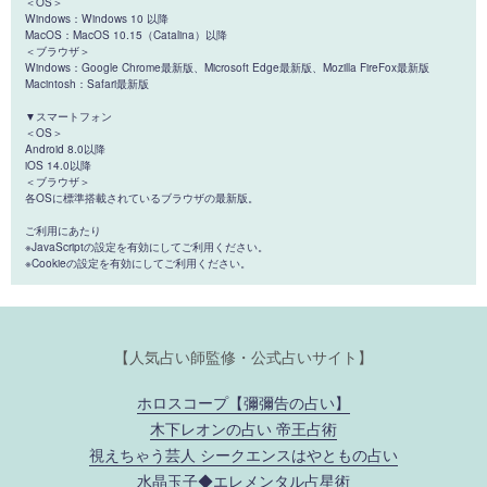
＜OS＞
Windows：Windows 10 以降
MacOS：MacOS 10.15（Catalina）以降
＜ブラウザ＞
Windows：Google Chrome最新版、Microsoft Edge最新版、Mozilla FireFox最新版
Macintosh：Safari最新版
▼スマートフォン
＜OS＞
Android 8.0以降
iOS 14.0以降
＜ブラウザ＞
各OSに標準搭載されているブラウザの最新版。
ご利用にあたり
※JavaScriptの設定を有効にしてご利用ください。
※Cookieの設定を有効にしてご利用ください。
【人気占い師監修・公式占いサイト】
ホロスコープ【彌彌告の占い】
木下レオンの占い 帝王占術
視えちゃう芸人 シークエンスはやともの占い
水晶玉子◆エレメンタル占星術