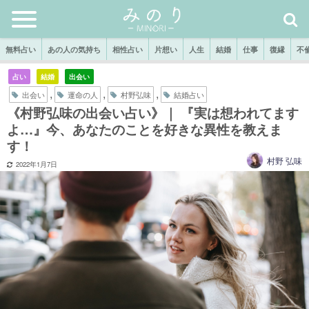
無料占い
あの人の気持ち
相性占い
片想い
人生
結婚
仕事
復縁
不
占い
結婚
出会い
,
,
,
出会い
運命の人
村野弘味
結婚占い
《村野弘味の出会い占い》｜ 『実は想われてます
よ…』今、あなたのことを好きな異性を教えま
す！
村野 弘味
2022年1月7日