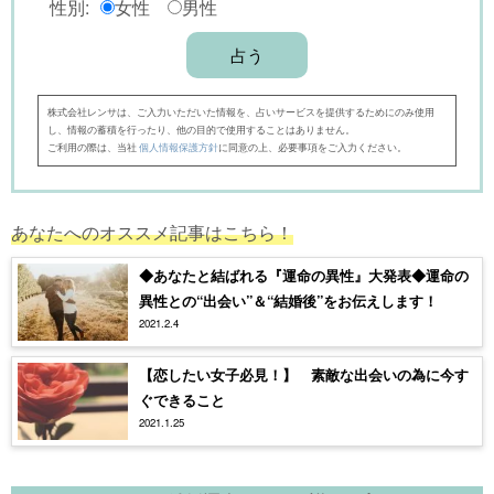
性別:
女性
男性
株式会社レンサは、ご入力いただいた情報を、占いサービスを提供するためにのみ使用
し、情報の蓄積を行ったり、他の目的で使用することはありません。
ご利用の際は、当社
個人情報保護方針
に同意の上、必要事項をご入力ください。
あなたへのオススメ記事はこちら！
◆あなたと結ばれる『運命の異性』大発表◆運命の
異性との“出会い”＆“結婚後”をお伝えします！
2021.2.4
【恋したい女子必見！】 素敵な出会いの為に今す
ぐできること
2021.1.25