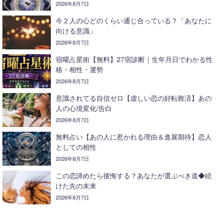
2026年8月7日
今２人の心どのくらい通じ合っている？「あなたに
向ける意識」
2026年8月7日
宿曜占星術【無料】27宿診断｜生年月日でわかる性
格・相性・運勢
2026年8月7日
意識されてる自信ゼロ【虚しい恋の好転救済】あの
人の心境変化/告白
2026年8月7日
無料占い【あの人に惹かれる理由＆進展期待】恋人
としての相性
2026年8月7日
この恋諦めたら後悔する？あなたが選ぶべき道◆続
けた先の未来
2026年8月7日