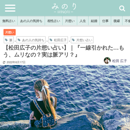
無料占い
あの人の気持ち
相性占い
片想い
人生
結婚
仕事
復縁
不
片想い
,
,
,
脈
あの人の気持ち
松田広子
片想い占い
【松田広子の片想い占い】｜『一線引かれた…も
う、ムリなの？実は脈アリ？』
松田 広子
2022年8月17日