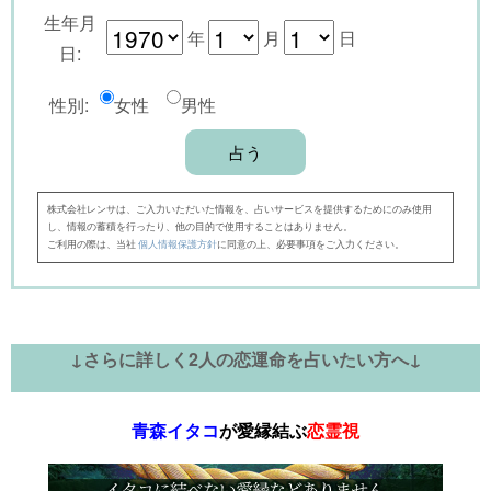
生年月
年
月
日
日:
性別:
女性
男性
株式会社レンサは、ご入力いただいた情報を、占いサービスを提供するためにのみ使用
し、情報の蓄積を行ったり、他の目的で使用することはありません。
ご利用の際は、当社
個人情報保護方針
に同意の上、必要事項をご入力ください。
↓さらに詳しく2人の恋運命を占いたい方へ↓
青森イタコ
が愛縁結ぶ
恋霊視