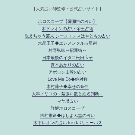
【人気占い師監修・公式占いサイト】
ホロスコープ【彌彌告の占い】
木下レオンの占い 帝王占術
視えちゃう芸人 シークエンスはやともの占い
水晶玉子◆エレメンタル占星術
村野弘味～招運術～
日本最後のイタコ松田広子
真木あかりの占い
アポロン山崎の占い
Love Me Do◆絶対数
木村藤子◆幸せの条件
大串ノリコの～紫微斗数と姓名判断～
マヤ暦占い
詳解ホロスコープ
四柱推命◆ほしよみ堂の占い
木下レオンの占い for dバリューパス