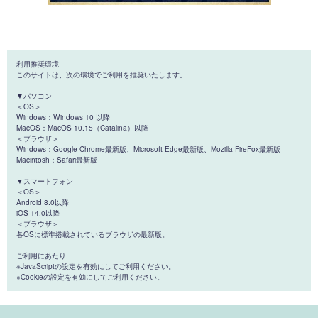
利用推奨環境
このサイトは、次の環境でご利用を推奨いたします。
▼パソコン
＜OS＞
Windows：Windows 10 以降
MacOS：MacOS 10.15（Catalina）以降
＜ブラウザ＞
Windows：Google Chrome最新版、Microsoft Edge最新版、Mozilla FireFox最新版
Macintosh：Safari最新版
▼スマートフォン
＜OS＞
Android 8.0以降
iOS 14.0以降
＜ブラウザ＞
各OSに標準搭載されているブラウザの最新版。
ご利用にあたり
※JavaScriptの設定を有効にしてご利用ください。
※Cookieの設定を有効にしてご利用ください。