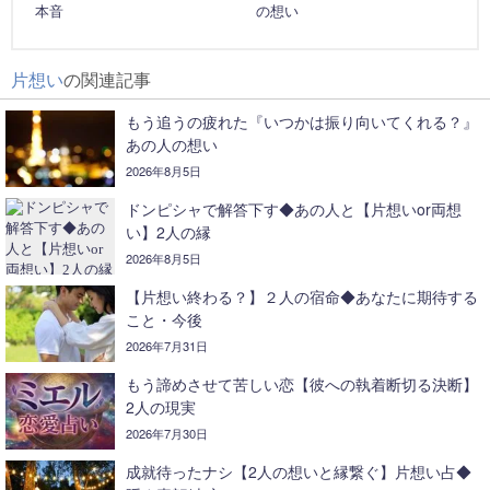
本音
の想い
片想い
の関連記事
もう追うの疲れた『いつかは振り向いてくれる？』
あの人の想い
2026年8月5日
ドンピシャで解答下す◆あの人と【片想いor両想
い】2人の縁
2026年8月5日
【片想い終わる？】２人の宿命◆あなたに期待する
こと・今後
2026年7月31日
もう諦めさせて苦しい恋【彼への執着断切る決断】
2人の現実
2026年7月30日
成就待ったナシ【2人の想いと縁繋ぐ】片想い占◆