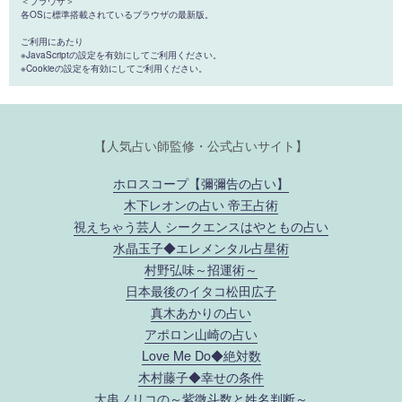
＜ブラウザ＞
各OSに標準搭載されているブラウザの最新版。
ご利用にあたり
※JavaScriptの設定を有効にしてご利用ください。
※Cookieの設定を有効にしてご利用ください。
【人気占い師監修・公式占いサイト】
ホロスコープ【彌彌告の占い】
木下レオンの占い 帝王占術
視えちゃう芸人 シークエンスはやともの占い
水晶玉子◆エレメンタル占星術
村野弘味～招運術～
日本最後のイタコ松田広子
真木あかりの占い
アポロン山崎の占い
Love Me Do◆絶対数
木村藤子◆幸せの条件
大串ノリコの～紫微斗数と姓名判断～