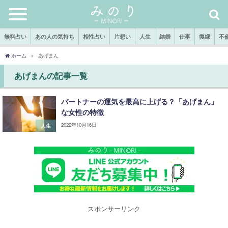
無料占い
あの人の気持ち
相性占い
片想い
人生
結婚
仕事
復縁
不
ホーム
あげまん
あげまんの記事一覧
パートナーの運気を最高に上げる？「あげまん」
な女性の特徴
2022年10月16日
人生
スポンサーリンク