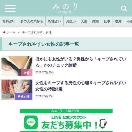
無料占い
あの人の気持ち
相性占い
片想い
人生
結婚
仕事
復縁
不
ホーム
キープされやすい女性
キープされやすい女性の記事一覧
ほかにも女性がいる？男性から「キープされてい
る」かのチェック診断
2022年7月20日
恋愛
女性をキープする男性の心理＆キープされやすい
女性の特徴3選
2021年5月25日
男性心理