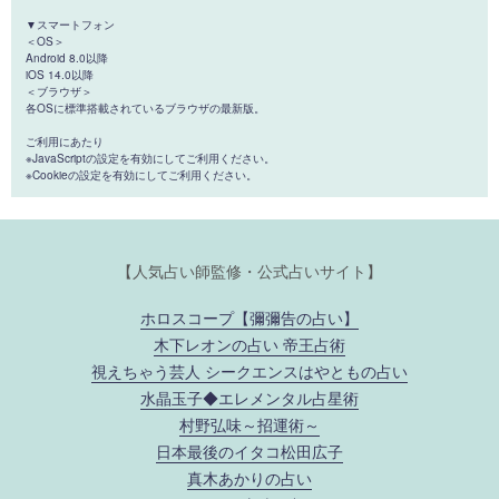
▼スマートフォン
＜OS＞
Android 8.0以降
iOS 14.0以降
＜ブラウザ＞
各OSに標準搭載されているブラウザの最新版。
ご利用にあたり
※JavaScriptの設定を有効にしてご利用ください。
※Cookieの設定を有効にしてご利用ください。
【人気占い師監修・公式占いサイト】
ホロスコープ【彌彌告の占い】
木下レオンの占い 帝王占術
視えちゃう芸人 シークエンスはやともの占い
水晶玉子◆エレメンタル占星術
村野弘味～招運術～
日本最後のイタコ松田広子
真木あかりの占い