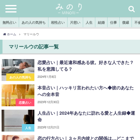
無料占い
あの人の気持ち
相性占い
片想い
人生
結婚
仕事
復縁
不
ホーム
マリールウ
マリールウの記事一覧
恋愛占い｜最近違和感ある彼。好きな人できた？
私を意識してる？
2024年1月8日
あの人の気持ち
本音占い｜ハッキリ言われたい方へ◆彼のあなた
への全本音
2023年12月30日
恋愛占い
人生占い｜2024年あなたに訪れる愛と人生録◆運
命
2023年12月21日
人生
恋の行方占い｜３ヶ月内彼との関係は…どこまで