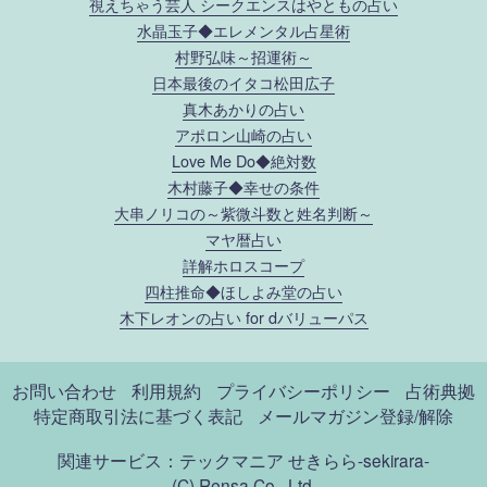
視えちゃう芸人 シークエンスはやともの占い
水晶玉子◆エレメンタル占星術
村野弘味～招運術～
日本最後のイタコ松田広子
真木あかりの占い
アポロン山崎の占い
Love Me Do◆絶対数
木村藤子◆幸せの条件
大串ノリコの～紫微斗数と姓名判断～
マヤ暦占い
詳解ホロスコープ
四柱推命◆ほしよみ堂の占い
木下レオンの占い for dバリューパス
お問い合わせ
利用規約
プライバシーポリシー
占術典拠
特定商取引法に基づく表記
メールマガジン登録/解除
関連サービス：テックマニア
せきらら-sekirara-
(C) Rensa Co., Ltd.