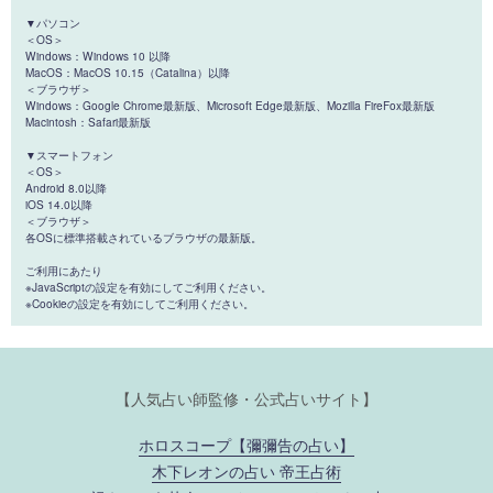
▼パソコン
＜OS＞
Windows：Windows 10 以降
MacOS：MacOS 10.15（Catalina）以降
＜ブラウザ＞
Windows：Google Chrome最新版、Microsoft Edge最新版、Mozilla FireFox最新版
Macintosh：Safari最新版
▼スマートフォン
＜OS＞
Android 8.0以降
iOS 14.0以降
＜ブラウザ＞
各OSに標準搭載されているブラウザの最新版。
ご利用にあたり
※JavaScriptの設定を有効にしてご利用ください。
※Cookieの設定を有効にしてご利用ください。
【人気占い師監修・公式占いサイト】
ホロスコープ【彌彌告の占い】
木下レオンの占い 帝王占術