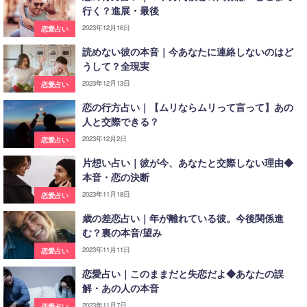
行く？進展・最後
2023年12月16日
恋愛占い
読めない彼の本音｜今あなたに連絡しないのはど
うして？全現実
2023年12月13日
恋愛占い
恋の行方占い｜【ムリならムリって言って】あの
人と交際できる？
2023年12月2日
恋愛占い
片想い占い｜彼が今、あなたと交際しない理由◆
本音・恋の決断
2023年11月18日
恋愛占い
歳の差恋占い｜年が離れている彼。今後関係進
む？裏の本音/望み
2023年11月11日
恋愛占い
恋愛占い｜このままだと失恋だよ◆あなたの誤
解・あの人の本音
2023年11月7日
恋愛占い