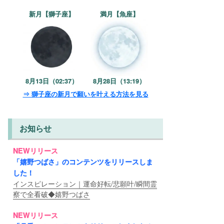
新月【獅子座】
満月【魚座】
8月13日（02:37）
8月28日（13:19）
⇒ 獅子座の新月で願いを叶える方法を見る
お知らせ
NEWリリース
「嬉野つばさ」のコンテンツをリリースしま
した！
インスピレーション｜運命好転/悲願叶/瞬間霊
察で全看破◆嬉野つばさ
NEWリリース