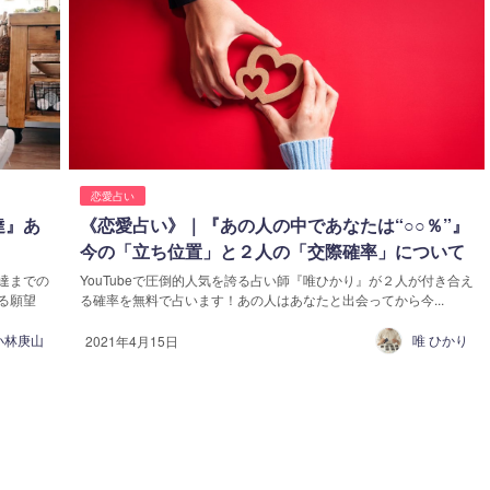
恋愛占い
達』あ
《恋愛占い》｜『あの人の中であなたは“○○％”』
今の「立ち位置」と２人の「交際確率」について
達までの
YouTubeで圧倒的人気を誇る占い師『唯ひかり』が２人が付き合え
る願望
る確率を無料で占います！あの人はあなたと出会ってから今...
小林庚山
唯 ひかり
2021年4月15日