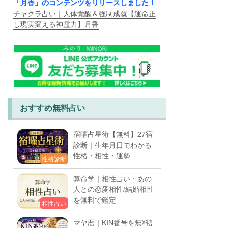
「月香」のコンテンツをリリースしました！
チャクラ占い｜人体覚醒＆強制成就【運命正
し現実変える神霊力】月香
おすすめ無料占い
宿曜占星術【無料】27宿
診断｜生年月日でわかる
性格・相性・運勢
性格診断
算命学｜相性占い・あの
人との恋愛相性/結婚相性
を無料で鑑定
相性占い
マヤ暦｜KIN番号を無料計