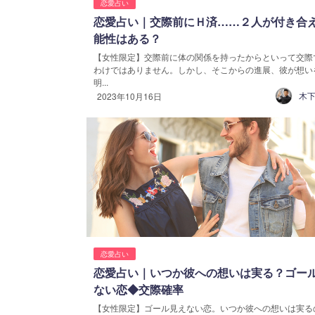
恋愛占い
恋愛占い｜交際前にＨ済……２人が付き合
能性はある？
【女性限定】交際前に体の関係を持ったからといって交際
わけではありません。しかし、そこからの進展、彼が想い
明...
木下
2023年10月16日
恋愛占い
恋愛占い｜いつか彼への想いは実る？ゴー
ない恋◆交際確率
【女性限定】ゴール見えない恋。いつか彼への想いは実る