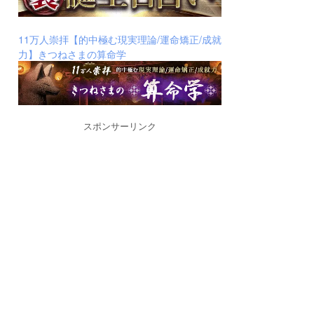
11万人崇拝【的中極む現実理論/運命矯正/成就
力】きつねさまの算命学
スポンサーリンク