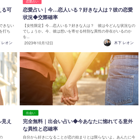
恋愛占い
える可
恋愛占い｜今…恋人いる？好きな人は？彼の恋愛
状況◆交際確率
できない
【女性限定】今…恋人いる？好きな人は？ 彼は今どんな状況なの
を打ち
でしょうか。今、彼は想いを寄せる特別な異性の存在がいるのか
を...
 レオン
木下 レオン
2023年10月12日
出会い
ル見え
完全無料｜出会い占い◆今あなたに惚れてる意外
な異性と恋確率
の
自分から好きになることが恋の始まりとは限らないよ。あんたに今