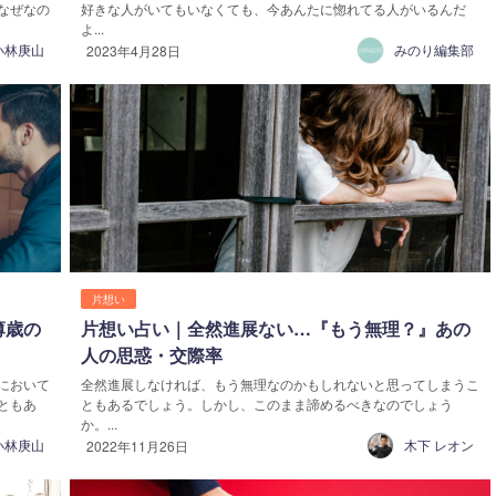
なぜなの
好きな人がいてもいなくても、今あんたに惚れてる人がいるんだ
よ...
小林庚山
みのり編集部
2023年4月28日
片想い
薄歳の
片想い占い｜全然進展ない…『もう無理？』あの
人の思惑・交際率
において
全然進展しなければ、もう無理なのかもしれないと思ってしまうこ
ともあ
ともあるでしょう。しかし、このまま諦めるべきなのでしょう
か。...
小林庚山
木下 レオン
2022年11月26日