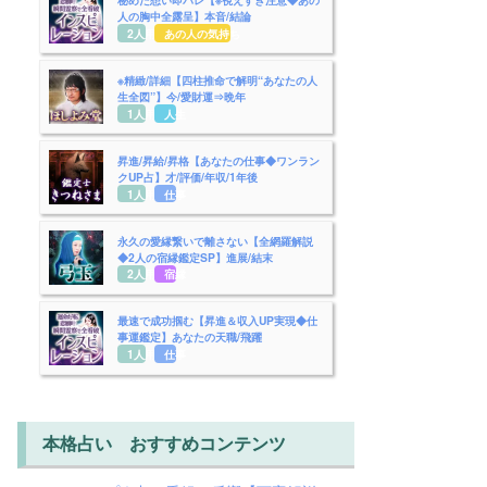
人の胸中全露呈】本音/結論
2人用
あの人の気持ち
※精緻/詳細【四柱推命で解明“あなたの人
生全図”】今/愛財運⇒晩年
1人用
人生
昇進/昇給/昇格【あなたの仕事◆ワンラン
クUP占】才/評価/年収/1年後
1人用
仕事
永久の愛縁繋いで離さない【全網羅解説
◆2人の宿縁鑑定SP】進展/結末
2人用
宿縁
最速で成功掴む【昇進＆収入UP実現◆仕
事運鑑定】あなたの天職/飛躍
1人用
仕事
本格占い おすすめコンテンツ