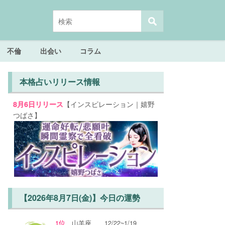
不倫
出会い
コラム
本格占いリリース情報
【インスピレーション｜嬉野
8月6日リリース
つばさ】
【2026年8月7日(金)】今日の運勢
1位
山羊座
12/22~1/19