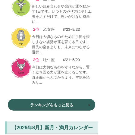
新しい組み合わせや発想が運を動か
す1日です。いつものやり方に少し工
夫を足すだけで、思いがけない成果
に...
2位
乙女座
8/23~9/22
今日は大切なもののために手間を惜
しまない姿勢が運を育てる日です。
目先の楽さよりも、未来につながる
選択...
3位
牡牛座
4/21~5/20
今日は大切なものを守りながら、賢
く立ち回る力が運を支える日です。
真正面からぶつかるより、空気を読
みな...
ランキングをもっと見る
【2026年8月】新月・満月カレンダー