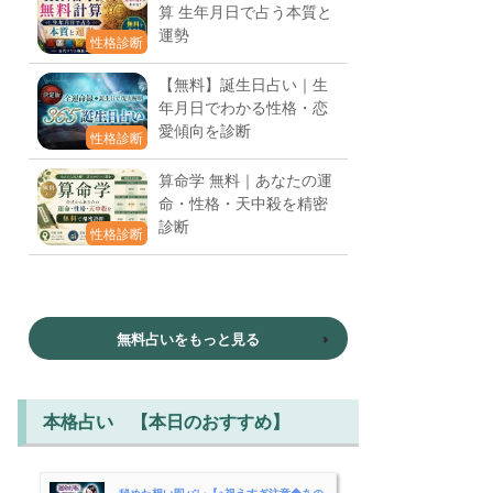
算 生年月日で占う本質と
運勢
性格診断
【無料】誕生日占い｜生
年月日でわかる性格・恋
愛傾向を診断
性格診断
算命学 無料｜あなたの運
命・性格・天中殺を精密
診断
性格診断
無料占いをもっと見る
本格占い 【本日のおすすめ】
秘めた想い即バレ【※視えすぎ注意◆あの