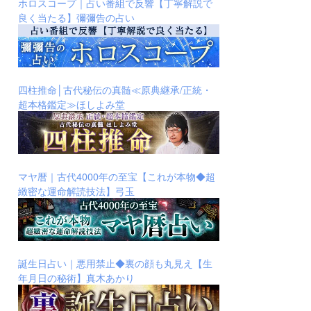
ホロスコープ｜占い番組で反響【丁寧解説で
良く当たる】彌彌告の占い
四柱推命│古代秘伝の真髄≪原典継承/正統・
超本格鑑定≫ほしよみ堂
マヤ暦｜古代4000年の至宝【これが本物◆超
緻密な運命解読技法】弓玉
誕生日占い｜悪用禁止◆裏の顔も丸見え【生
年月日の秘術】真木あかり