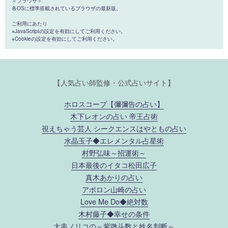
＜ブラウザ＞
各OSに標準搭載されているブラウザの最新版。
ご利用にあたり
※JavaScriptの設定を有効にしてご利用ください。
※Cookieの設定を有効にしてご利用ください。
【人気占い師監修・公式占いサイト】
ホロスコープ【彌彌告の占い】
木下レオンの占い 帝王占術
視えちゃう芸人 シークエンスはやともの占い
水晶玉子◆エレメンタル占星術
村野弘味～招運術～
日本最後のイタコ松田広子
真木あかりの占い
アポロン山崎の占い
Love Me Do◆絶対数
木村藤子◆幸せの条件
大串ノリコの～紫微斗数と姓名判断～