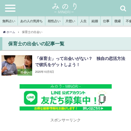
無料占い
あの人の気持ち
相性占い
片想い
人生
結婚
仕事
復縁
不
ホーム
保育士の出会い
保育士の出会いの記事一覧
「保育士」って出会いがない？ 独自の恋活方法
で彼氏をゲットしよう！
2020年10月5日
出会い
スポンサーリンク