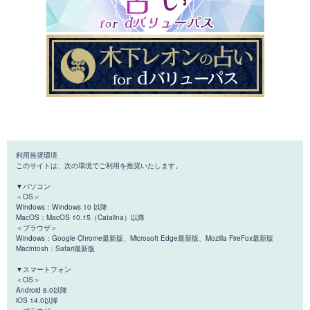
利用推奨環境
このサイトは、次の環境でご利用を推奨いたします。
▼パソコン
＜OS＞
Windows：Windows 10 以降
MacOS：MacOS 10.15（Catalina）以降
＜ブラウザ＞
Windows：Google Chrome最新版、Microsoft Edge最新版、Mozilla FireFox最新版
Macintosh：Safari最新版
▼スマートフォン
＜OS＞
Android 8.0以降
iOS 14.0以降