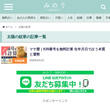
無料占い
あの人の気持ち
相性占い
片想い
人生
結婚
仕事
復縁
不
ホーム
太陽の紋章
太陽の紋章の記事一覧
マヤ暦｜KIN番号を無料計算 生年月日で占う本質
NEW!!
と運勢
2026年8月4日
性格診断
スポンサーリンク