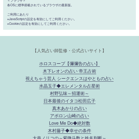
＜ブラウザ＞
各OSに標準搭載されているブラウザの最新版。
ご利用にあたり
※JavaScriptの設定を有効にしてご利用ください。
※Cookieの設定を有効にしてご利用ください。
【人気占い師監修・公式占いサイト】
ホロスコープ【彌彌告の占い】
木下レオンの占い 帝王占術
視えちゃう芸人 シークエンスはやともの占い
水晶玉子◆エレメンタル占星術
村野弘味～招運術～
日本最後のイタコ松田広子
真木あかりの占い
アポロン山崎の占い
Love Me Do◆絶対数
木村藤子◆幸せの条件
大串ノリコの～紫微斗数と姓名判断～