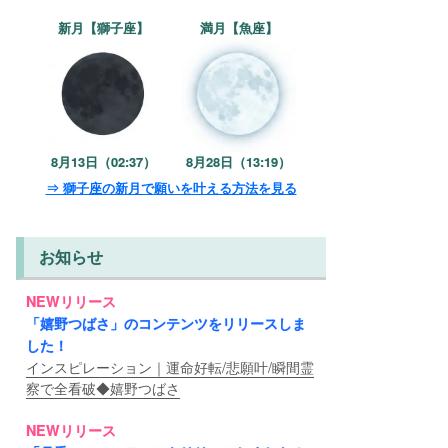
新月【獅子座】
満月【魚座】
8月13日（02:37）
8月28日（13:19）
⇒ 獅子座の新月で願いを叶える方法を見る
お知らせ
NEWリリース
「嬉野つばさ」のコンテンツをリリースしま
した！
インスピレーション｜運命好転/悲願叶/瞬間霊
察で全看破◆嬉野つばさ
NEWリリース