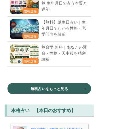
算 生年月日で占う本質と
運勢
性格診断
【無料】誕生日占い｜生
年月日でわかる性格・恋
愛傾向を診断
性格診断
算命学 無料｜あなたの運
命・性格・天中殺を精密
診断
性格診断
無料占いをもっと見る
本格占い 【本日のおすすめ】
頼れば片想い⇒両想い叶う【心結ばれる