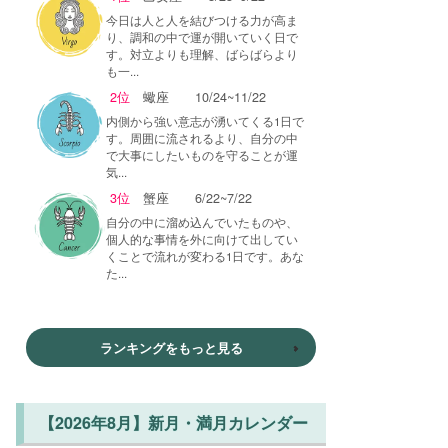
今日は人と人を結びつける力が高ま
り、調和の中で運が開いていく日で
す。対立よりも理解、ばらばらより
も一...
2位
蠍座
10/24~11/22
内側から強い意志が湧いてくる1日で
す。周囲に流されるより、自分の中
で大事にしたいものを守ることが運
気...
3位
蟹座
6/22~7/22
自分の中に溜め込んでいたものや、
個人的な事情を外に向けて出してい
くことで流れが変わる1日です。あな
た...
ランキングをもっと見る
【2026年8月】新月・満月カレンダー