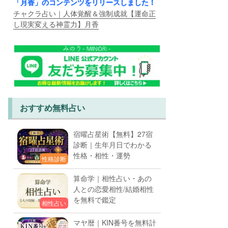
「月香」のコンテンツをリリースしました！
チャクラ占い｜人体覚醒＆強制成就【運命正
し現実変える神霊力】月香
おすすめ無料占い
宿曜占星術【無料】27宿
診断｜生年月日でわかる
性格・相性・運勢
性格診断
算命学｜相性占い・あの
人との恋愛相性/結婚相性
を無料で鑑定
相性占い
マヤ暦｜KIN番号を無料計