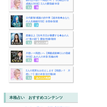
成就占30項】2人の愛宿縁/本音
2人用
宿縁
古代叡智/感服の的中率【超本格◆あなた
の人生秘録32項】全宿命/財産
1人用
人生
想像以上【生年月日が暴露する◆あの人
の“夜の顔”】愛欲/性癖/期待
2人用
あの人の愛欲
片想い⇒両想いへ【満願成就◆2人の宿縁
30項】あの人の本音/見極め時
2人用
宿縁
2人の現実をお伝えします【両想い？ 片
想い？】彼の本音/次行動/終
2人用
あの人の気持ち
本格占い おすすめコンテンツ