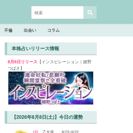
不倫
出会い
コラム
本格占いリリース情報
【インスピレーション｜嬉野
8月6日リリース
つばさ】
【2026年8月8日(土)】今日の運勢
1位
乙女座
8/23~9/22