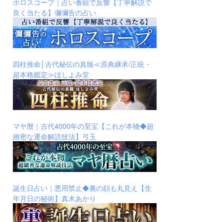
ホロスコープ｜占い番組で反響【丁寧解説で
良く当たる】彌彌告の占い
四柱推命│古代秘伝の真髄≪原典継承/正統・
超本格鑑定≫ほしよみ堂
マヤ暦｜古代4000年の至宝【これが本物◆超
緻密な運命解読技法】弓玉
誕生日占い｜悪用禁止◆裏の顔も丸見え【生
年月日の秘術】真木あかり