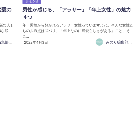
男性心理
恋愛の
男性が感じる、「アラサー」「年上女性」の魅力
４つ
悩む人も
年下男性から好かれるアラサー女性っていますよね。そんな女性た
Gな尽
ちの共通点はズバリ、「年上なのに可愛らしさがある」こと。そ
こ...
みのり編集部【モモ】
みのり編集部【モモ】
2022年4月3日