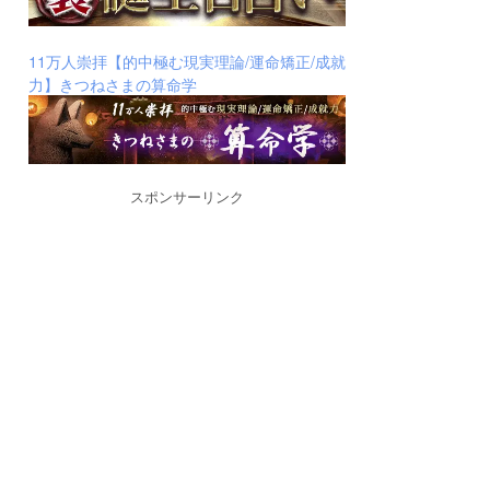
11万人崇拝【的中極む現実理論/運命矯正/成就
力】きつねさまの算命学
スポンサーリンク