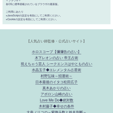
＜ブラウザ＞
各OSに標準搭載されているブラウザの最新版。
ご利用にあたり
※JavaScriptの設定を有効にしてご利用ください。
※Cookieの設定を有効にしてご利用ください。
【人気占い師監修・公式占いサイト】
ホロスコープ【彌彌告の占い】
木下レオンの占い 帝王占術
視えちゃう芸人 シークエンスはやともの占い
水晶玉子◆エレメンタル占星術
村野弘味～招運術～
日本最後のイタコ松田広子
真木あかりの占い
アポロン山崎の占い
Love Me Do◆絶対数
木村藤子◆幸せの条件
大串ノリコの～紫微斗数と姓名判断～