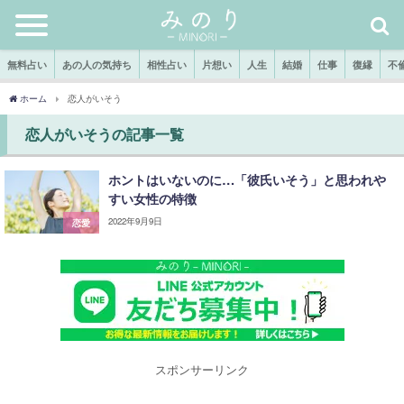
無料占い
あの人の気持ち
相性占い
片想い
人生
結婚
仕事
復縁
不
ホーム
恋人がいそう
恋人がいそうの記事一覧
ホントはいないのに…「彼氏いそう」と思われや
すい女性の特徴
2022年9月9日
恋愛
スポンサーリンク