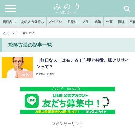
無料占い
あの人の気持ち
相性占い
片想い
人生
結婚
仕事
復縁
不
ホーム
攻略方法
攻略方法の記事一覧
「無口な人」はモテる！心理と特徴、脈アリサイ
ンって？
2021年4月12日
片想い
スポンサーリンク