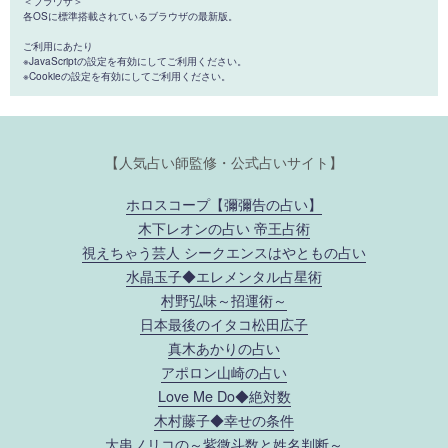
＜ブラウザ＞
各OSに標準搭載されているブラウザの最新版。
ご利用にあたり
※JavaScriptの設定を有効にしてご利用ください。
※Cookieの設定を有効にしてご利用ください。
【人気占い師監修・公式占いサイト】
ホロスコープ【彌彌告の占い】
木下レオンの占い 帝王占術
視えちゃう芸人 シークエンスはやともの占い
水晶玉子◆エレメンタル占星術
村野弘味～招運術～
日本最後のイタコ松田広子
真木あかりの占い
アポロン山崎の占い
Love Me Do◆絶対数
木村藤子◆幸せの条件
大串ノリコの～紫微斗数と姓名判断～