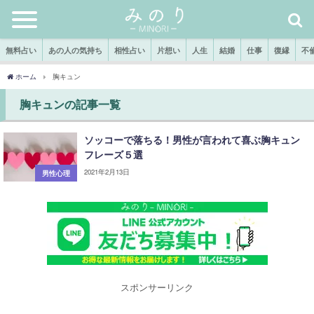
無料占い
あの人の気持ち
相性占い
片想い
人生
結婚
仕事
復縁
不
ホーム
胸キュン
胸キュンの記事一覧
ソッコーで落ちる！男性が言われて喜ぶ胸キュン
フレーズ５選
2021年2月13日
男性心理
スポンサーリンク