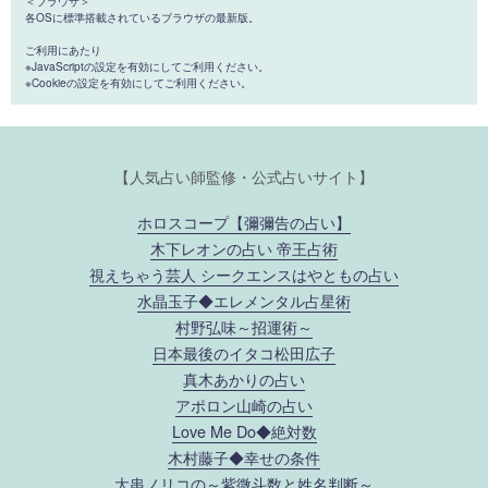
＜ブラウザ＞
各OSに標準搭載されているブラウザの最新版。
ご利用にあたり
※JavaScriptの設定を有効にしてご利用ください。
※Cookieの設定を有効にしてご利用ください。
【人気占い師監修・公式占いサイト】
ホロスコープ【彌彌告の占い】
木下レオンの占い 帝王占術
視えちゃう芸人 シークエンスはやともの占い
水晶玉子◆エレメンタル占星術
村野弘味～招運術～
日本最後のイタコ松田広子
真木あかりの占い
アポロン山崎の占い
Love Me Do◆絶対数
木村藤子◆幸せの条件
大串ノリコの～紫微斗数と姓名判断～