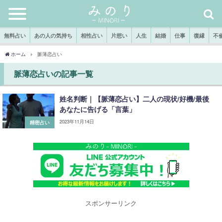
無料占い
あの人の気持ち
相性占い
片想い
人生
結婚
仕事
復縁
不
ホーム
脈薄恋占い
脈薄恋占いの記事一覧
姓名判断｜【脈薄恋占い】二人の現状/好機/最後
あなたに告げる「言葉」
2023年11月14日
精密占い
スポンサーリンク