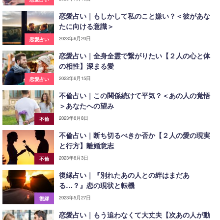
恋愛占い｜もしかして私のこと嫌い？＜彼があな
たに向ける意識＞
2023年6月20日
恋愛占い
恋愛占い｜全身全霊で繋がりたい【２人の心と体
の相性】深まる愛
2023年6月15日
恋愛占い
不倫占い｜この関係続けて平気？＜あの人の覚悟
＞あなたへの望み
2023年6月8日
不倫
不倫占い｜断ち切るべきか否か【２人の愛の現実
と行方】離婚意志
2023年6月3日
不倫
復縁占い｜『別れたあの人との絆はまだあ
る…？』恋の現状と転機
2023年5月27日
復縁
恋愛占い｜もう追わなくて大丈夫【次あの人が動