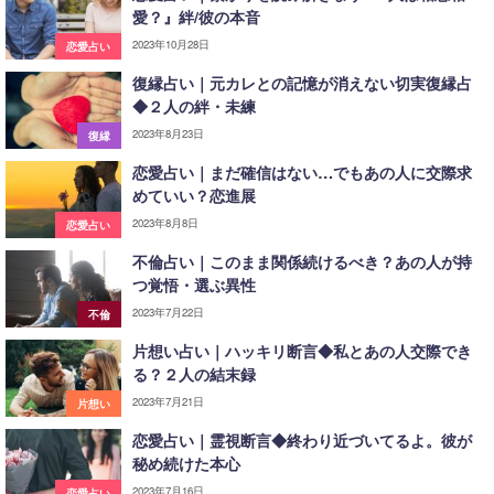
愛？』絆/彼の本音
2023年10月28日
恋愛占い
復縁占い｜元カレとの記憶が消えない切実復縁占
◆２人の絆・未練
2023年8月23日
復縁
恋愛占い｜まだ確信はない…でもあの人に交際求
めていい？恋進展
2023年8月8日
恋愛占い
不倫占い｜このまま関係続けるべき？あの人が持
つ覚悟・選ぶ異性
2023年7月22日
不倫
片想い占い｜ハッキリ断言◆私とあの人交際でき
る？２人の結末録
2023年7月21日
片想い
恋愛占い｜霊視断言◆終わり近づいてるよ。彼が
秘め続けた本心
2023年7月16日
恋愛占い