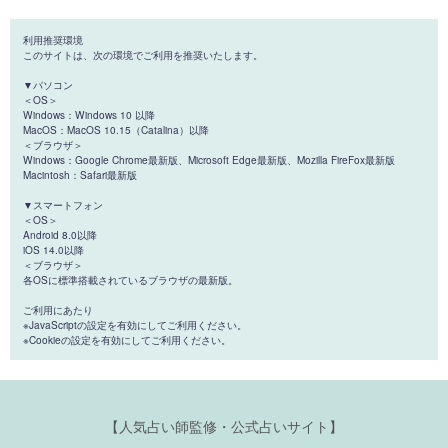
利用推奨環境
このサイトは、次の環境でご利用を推奨いたします。
▼パソコン
＜OS＞
Windows：Windows 10 以降
MacOS：MacOS 10.15（Catalina）以降
＜ブラウザ＞
Windows：Google Chrome最新版、Microsoft Edge最新版、Mozilla FireFox最新版
Macintosh：Safari最新版
▼スマートフォン
＜OS＞
Android 8.0以降
iOS 14.0以降
＜ブラウザ＞
各OSに標準搭載されているブラウザの最新版。
ご利用にあたり
※JavaScriptの設定を有効にしてご利用ください。
※Cookieの設定を有効にしてご利用ください。
【人気占い師監修・公式占いサイト】