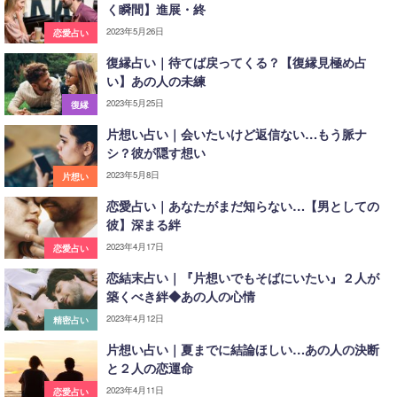
く瞬間】進展・終
2023年5月26日
恋愛占い
復縁占い｜待てば戻ってくる？【復縁見極め占
い】あの人の未練
2023年5月25日
復縁
片想い占い｜会いたいけど返信ない…もう脈ナ
シ？彼が隠す想い
2023年5月8日
片想い
恋愛占い｜あなたがまだ知らない…【男としての
彼】深まる絆
2023年4月17日
恋愛占い
恋結末占い｜『片想いでもそばにいたい』２人が
築くべき絆◆あの人の心情
2023年4月12日
精密占い
片想い占い｜夏までに結論ほしい…あの人の決断
と２人の恋運命
2023年4月11日
恋愛占い