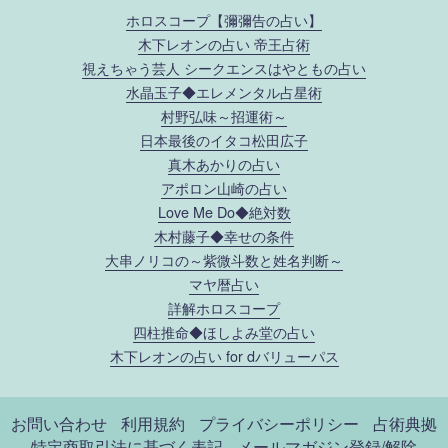
ホロスコープ【彌彌告の占い】
木下レオンの占い 帝王占術
視えちゃう芸人 シークエンスはやともの占い
水晶玉子◆エレメンタル占星術
村野弘味～招運術～
日本最後のイタコ松田広子
真木あかりの占い
アポロン山崎の占い
Love Me Do◆絶対数
木村藤子◆幸せの条件
大串ノリコの～紫微斗数と姓名判断～
マヤ暦占い
詳解ホロスコープ
四柱推命◆ほしよみ堂の占い
木下レオンの占い for dバリューパス
お問い合わせ
利用規約
プライバシーポリシー
占術典拠
特定商取引法に基づく表記
メールマガジン登録/解除