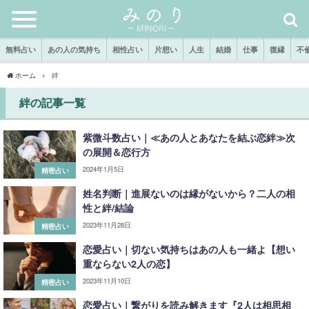
無料占い
あの人の気持ち
相性占い
片想い
人生
結婚
仕事
復縁
不
ホーム
絆
絆の記事一覧
紫微斗数占い｜≪あの人とあなたを結ぶ恋絆≫次
の展開＆恋行方
2024年1月5日
精密占い
姓名判断｜進展ないのは縁がないから？二人の相
性と絆/結論
2023年11月28日
精密占い
恋愛占い｜切ない気持ちはあの人も一緒よ【想い
重ならない2人の恋】
2023年11月10日
精密占い
恋愛占い｜繋がりを読み解きます『2人は相思相