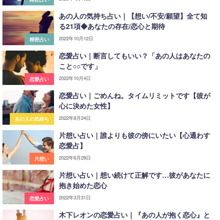
あの人の気持ち占い｜【想い/不安/願望】全て知
る21項◆あなたの存在/恋心と期待
2022年10月12日
精密占い
恋愛占い｜断言してもいい？「あの人はあなたの
こと○○です」
2022年10月4日
恋愛占い
恋愛占い｜ごめんね。タイムリミットです【彼が
心に決めた女性】
2022年8月24日
あの人の気持ち
片想い占い｜誰よりも彼の傍にいたい【心通わす
恋愛占】
2022年6月29日
片想い
片想い占い｜想い続けて正解です…彼があなたに
抱き始めた恋心
2022年3月31日
恋愛占い
木下レオンの恋愛占い｜『あの人が抱く恋心』と