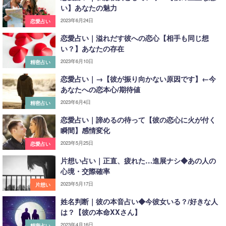
い】あなたの魅力
2023年6月24日
恋愛占い
恋愛占い｜溢れだす彼への恋心【相手も同じ想
い？】あなたの存在
2023年6月10日
精密占い
恋愛占い｜→【彼が振り向かない原因です】←今
あなたへの恋本心/期待値
2023年6月4日
精密占い
恋愛占い｜諦めるの待って【彼の恋心に火が付く
瞬間】感情変化
2023年5月25日
恋愛占い
片想い占い｜正直、疲れた…進展ナシ◆あの人の
心境・交際確率
2023年5月17日
片想い
姓名判断｜彼の本音占い◆今彼女いる？/好きな人
は？【彼の本命XXさん】
2023年4月16日
精密占い