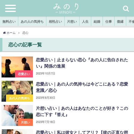
無料占い
あの人の気持ち
相性占い
片想い
人生
結婚
仕事
復縁
不
ホーム
恋心
恋心の記事一覧
恋愛占い｜止まらない恋心『あの人に告白された
い』関係の進展
2023年10月7日
恋愛占い
恋愛占い｜あの人の気持ちは今どこにある？恋愛
意識／恋心
2023年8月30日
あの人の気持ち
片想い占い｜あの人はあなたのことが好き？この
恋に下す『答え』
2023年7月18日
片想い
恋愛占い｜私は彼女としてアリ？【彼の正直な想