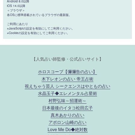
Android 8.0以降
iOS 14.0以降
＜ブラウザ＞
各OSに標準搭載されているブラウザの最新版。
ご利用にあたり
※JavaScriptの設定を有効にしてご利用ください。
※Cookieの設定を有効にしてご利用ください。
【人気占い師監修・公式占いサイト】
ホロスコープ【彌彌告の占い】
木下レオンの占い 帝王占術
視えちゃう芸人 シークエンスはやともの占い
水晶玉子◆エレメンタル占星術
村野弘味～招運術～
日本最後のイタコ松田広子
真木あかりの占い
アポロン山崎の占い
Love Me Do◆絶対数