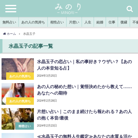
無料占い
あの人の気持ち
相性占い
片想い
人生
結婚
仕事
復縁
不
ホーム
水晶玉子
水晶玉子の記事一覧
水晶玉子の恋占い｜私の事好き？ウザい？【あの
人の本音知る占】
2024年3月25日
あの人の気持ち
あの人の秘めた想い｜覚悟決めたから教えて……
あなたへの期待
2024年2月28日
あの人の気持ち
片想い占い｜このまま続けたら報われる？あの人
の抱く本音/最後
2024年2月23日
精密占い
≪水晶玉子の無料人生鑑定≫あなたの本質＆活か