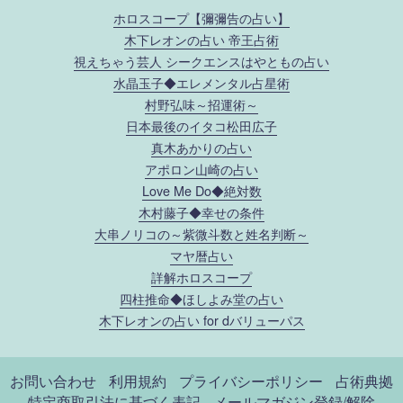
ホロスコープ【彌彌告の占い】
木下レオンの占い 帝王占術
視えちゃう芸人 シークエンスはやともの占い
水晶玉子◆エレメンタル占星術
村野弘味～招運術～
日本最後のイタコ松田広子
真木あかりの占い
アポロン山崎の占い
Love Me Do◆絶対数
木村藤子◆幸せの条件
大串ノリコの～紫微斗数と姓名判断～
マヤ暦占い
詳解ホロスコープ
四柱推命◆ほしよみ堂の占い
木下レオンの占い for dバリューパス
お問い合わせ
利用規約
プライバシーポリシー
占術典拠
特定商取引法に基づく表記
メールマガジン登録/解除