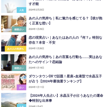
す才能
2024年2月23日
人生
あの人の気持ち｜私に魅力を感じてる？【彼が抱
く正直な想い】
2024年1月29日
精密占い
恋の現実占い｜あなたはあの人の『何？』特別な
存在？本音・不安
2024年1月26日
あの人の気持ち
あの人の気持ち｜あの言葉も行動も……実はあな
たへのサイン？恋結論
2024年1月19日
精密占い
ダウンタウンDXで話題！星座×血液型で水晶玉子
が占う【2024年最強運ランキング】
2024年1月11日
占い
【2024年人生占い】水晶玉子が占うあなたの運命
◆特別な出来事
2024年1月4日
人生