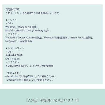
利用推奨環境
このサイトは、次の環境でご利用を推奨いたします。
▼パソコン
＜OS＞
Windows：Windows 10 以降
MacOS：MacOS 10.15（Catalina）以降
＜ブラウザ＞
Windows：Google Chrome最新版、Microsoft Edge最新版、Mozilla FireFox最新版
Macintosh：Safari最新版
▼スマートフォン
＜OS＞
Android 8.0以降
iOS 14.0以降
＜ブラウザ＞
各OSに標準搭載されているブラウザの最新版。
ご利用にあたり
※JavaScriptの設定を有効にしてご利用ください。
※Cookieの設定を有効にしてご利用ください。
【人気占い師監修・公式占いサイト】