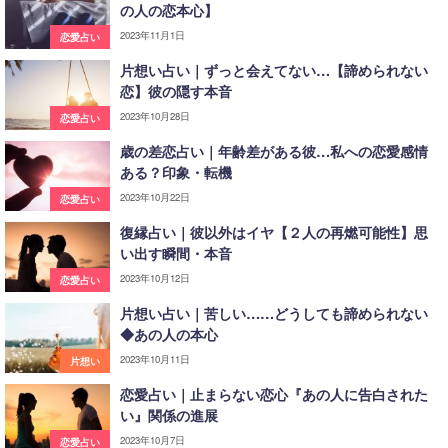
の人の恋本心】
2023年11月1日
恋愛占い
片想い占い｜ずっと会えてない…【諦められない
恋】彼の隠す本音
2023年10月28日
恋愛占い
歳の差恋占い｜年齢差がある彼…私への恋愛感情
ある？印象・転機
2023年10月22日
恋愛占い
復縁占い｜彼以外はイヤ【２人の再燃可能性】思
い出す瞬間・本音
2023年10月12日
恋愛占い
片想い占い｜苦しい……どうしても諦められない
◆あの人の本心
2023年10月11日
片想い
恋愛占い｜止まらない恋心『あの人に告白された
い』関係の進展
2023年10月7日
恋愛占い