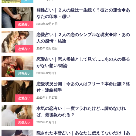
相性占い｜２人の縁は一生続く？彼との運命◆あ
なたの印象・想い
2023年12月14日
恋愛占い
恋愛占い｜２人の恋のシンプルな現実◆絆・あの
人の感情・結論
2023年12月12日
恋愛占い
恋愛占い｜恋人候補として見て……あの人の揺る
がない想い/結論
2023年12月3日
精密占い
恋愛状況公開｜今あの人はフリー？本命は誰？格
付・連絡相手
2023年11月27日
恋愛占い
本気の恋占い｜一度フラれたけど…諦めなけれ
ば、最後報われる？
2023年11月5日
恋愛占い
隠された本音占い｜あなたに伝えてないだけ【あ