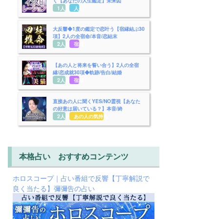
く【あなたの人生鑑定】未来図
1人用
人生
大反響◆1度の鑑定で恋叶う【宿縁結ぶ30
項】2人の全宿命/本音/恋結末
2人用
宿縁
【あの人と将来を誓い合う】2人の全宿
縁/恋成就30項◆軌跡/告白/結婚
2人用
宿縁
直接あの人に聞くYES/NO霊視【あなた
の好意は届いている？】本音/終
2人用
あの人の気持ち
本格占い おすすめコンテンツ
ホロスコープ｜占い番組で反響【丁寧解説で
良く当たる】彌彌告の占い