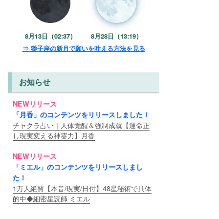
8月13日（02:37）
8月28日（13:19）
⇒ 獅子座の新月で願いを叶える方法を見る
お知らせ
NEWリリース
「月香」のコンテンツをリリースしました！
チャクラ占い｜人体覚醒＆強制成就【運命正
し現実変える神霊力】月香
NEWリリース
「ミエル」のコンテンツをリリースしまし
た！
1万人絶賛【本音/現実/日付】48星秘術で具体
的中◆細密星読師 ミエル