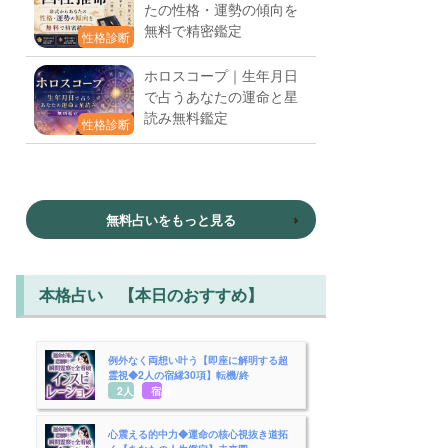
たの性格・運勢の傾向を
無料で精密鑑定
性格診断
ホロスコープ｜生年月日
で占うあなたの運命と星
読み無料鑑定
性格診断
無料占いをもっと見る
本格占い 【本日のおすすめ】
例外なく両想い叶う【即座に解明する超
霊視◆2人の宿縁30項】転機/終
2人用
宿縁
心震える的中力◆運命の核心視抜き道拓