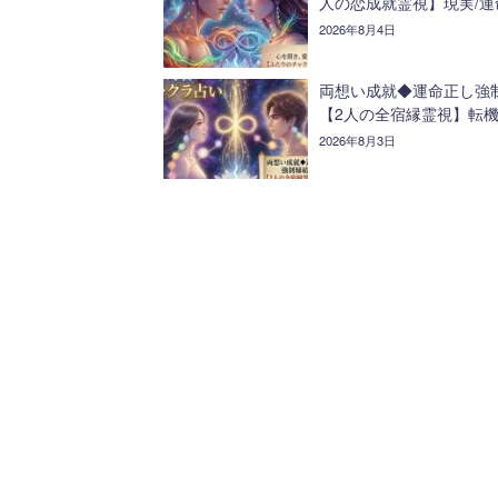
人の恋成就霊視】現実/運
2026年8月4日
両想い成就◆運命正し強
【2人の全宿縁霊視】転機
2026年8月3日