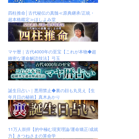
四柱推命│古代秘伝の真髄≪原典継承/正統・
超本格鑑定≫ほしよみ堂
マヤ暦｜古代4000年の至宝【これが本物◆超
緻密な運命解読技法】弓玉
誕生日占い｜悪用禁止◆裏の顔も丸見え【生
年月日の秘術】真木あかり
11万人崇拝【的中極む現実理論/運命矯正/成就
力】きつねさまの算命学