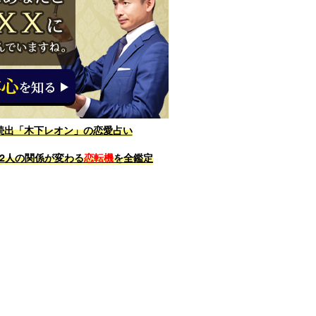
続出「木下レオン」の恋愛占い
2人の関係が変わる
恋転機
を全鑑定