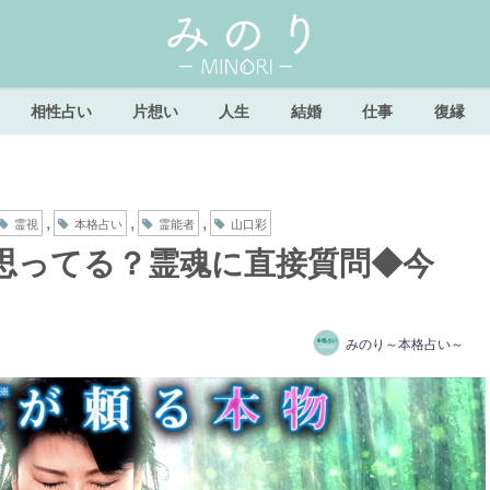
相性占い
片想い
人生
結婚
仕事
復縁
,
,
,
霊視
本格占い
霊能者
山口彩
思ってる？霊魂に直接質問◆今
みのり～本格占い～