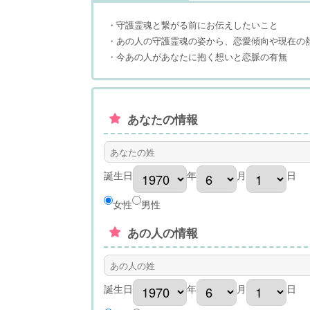
・守護霊魂と繋がる前にお伝えしたいこと
・あの人の守護霊魂の姿から、恋愛傾向や現在の
・今あの人があなたに抱く想いと恋脈の有無
あなたの情報
誕生日
年
月
日
女性
男性
あの人の情報
誕生日
年
月
日