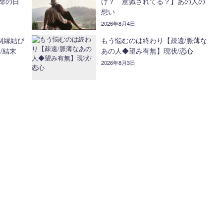
命の日
け？ 意識されてる？】あの人の
想い
2026年8月4日
制縁結び
もう悩むのは終わり【疎遠/脈薄な
/結末
あの人◆望み有無】現状/恋心
2026年8月3日