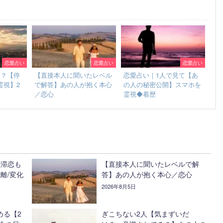
恋愛占い
恋愛占い
恋愛占い
る？【停
【直接本人に聞いたレベル
恋愛占い｜1人で見て【あ
霊視】2
で解答】あの人が抱く本心
の人の秘密公開】スマホを
／恋心
霊視◆着歴
停滞恋も
【直接本人に聞いたレベルで解
離/変化
答】あの人が抱く本心／恋心
2026年8月5日
める【2
ぎこちない2人【気まずいだ