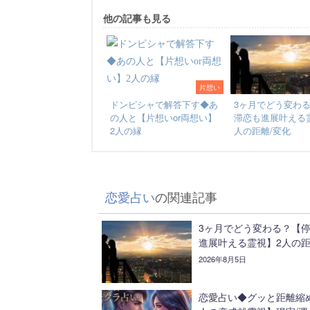
他の記事も見る
片想い
ドンピシャで解答下す◆あ
3ヶ月でどう変わ
の人と【片想いor両想い】
滞恋も進展叶える
2人の縁
人の距離/変化
恋愛占い
の関連記事
3ヶ月でどう変わる？【
進展叶える霊視】2人の距
2026年8月5日
恋愛占い◆グッと距離縮