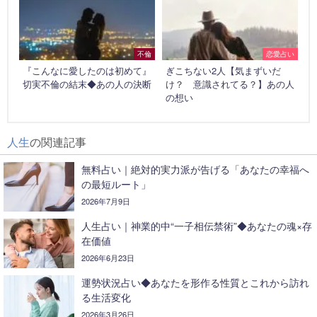
不倫
恋愛占い
『こんなに愛したのは初めて』
ぎこちない2人【気まずいだ
切実不倫の結末◆あの人の決断
け？ 意識されてる？】あの人
の想い
人生
の関連記事
無料占い｜絶対的実力派が告げる「あなたの幸福へ
の最短ルート」
2026年7月9日
人生占い｜神業的中“一子相伝禁術”◆あなたの魂×存
在価値
2026年6月23日
運勢状況占い◆あなたを形作る性質とこれから訪れ
る生活変化
2026年3月26日