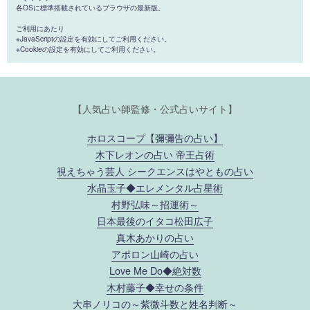
各OSに標準搭載されているブラウザの最新版。
ご利用にあたり
※JavaScriptの設定を有効にしてご利用ください。
※Cookieの設定を有効にしてご利用ください。
【人気占い師監修・公式占いサイト】
ホロスコープ【彌彌告の占い】
木下レオンの占い 帝王占術
視えちゃう芸人 シークエンスはやともの占い
水晶玉子◆エレメンタル占星術
村野弘味～招運術～
日本最後のイタコ松田広子
真木あかりの占い
アポロン山崎の占い
Love Me Do◆絶対数
木村藤子◆幸せの条件
大串ノリコの～紫微斗数と姓名判断～