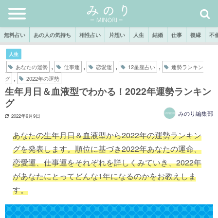
無料占い
あの人の気持ち
相性占い
片想い
人生
結婚
仕事
復縁
不
人生
,
,
,
,
あなたの運勢
仕事運
恋愛運
12星座占い
運勢ランキン
,
グ
2022年の運勢
生年月日＆血液型でわかる！2022年運勢ランキン
グ
みのり編集部
2022年9月9日
あなたの生年月日＆血液型から2022年の運勢ランキン
グを発表します。順位に基づき2022年あなたの運命、
恋愛運、仕事運をそれぞれを詳しくみていき、2022年
があなたにとってどんな1年になるのかをお教えしま
す。