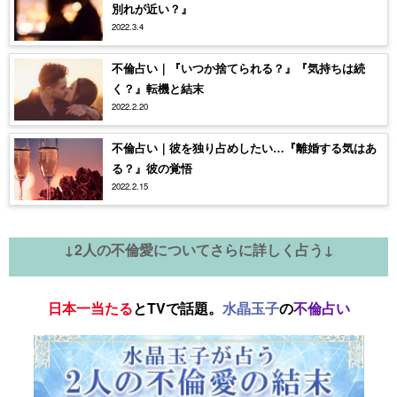
別れが近い？』
2022.3.4
不倫占い｜『いつか捨てられる？』『気持ちは続
く？』転機と結末
2022.2.20
不倫占い｜彼を独り占めしたい…『離婚する気はあ
る？』彼の覚悟
2022.2.15
↓2人の不倫愛についてさらに詳しく占う↓
日本一当たる
とTVで話題。
水晶玉子
の
不倫占い