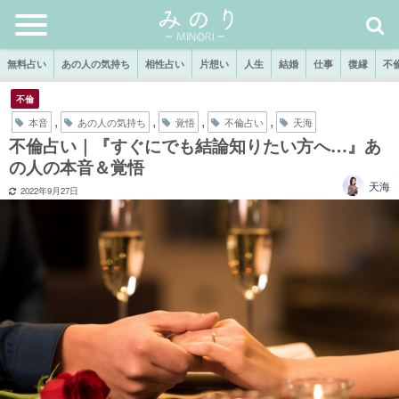
無料占い
あの人の気持ち
相性占い
片想い
人生
結婚
仕事
復縁
不
不倫
,
,
,
,
本音
あの人の気持ち
覚悟
不倫占い
天海
不倫占い｜『すぐにでも結論知りたい方へ…』あ
の人の本音＆覚悟
天海
2022年9月27日