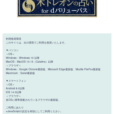
利用推奨環境
このサイトは、次の環境でご利用を推奨いたします。
▼パソコン
＜OS＞
Windows：Windows 10 以降
MacOS：MacOS 10.15（Catalina）以降
＜ブラウザ＞
Windows：Google Chrome最新版、Microsoft Edge最新版、Mozilla FireFox最新版
Macintosh：Safari最新版
▼スマートフォン
＜OS＞
Android 8.0以降
iOS 14.0以降
＜ブラウザ＞
各OSに標準搭載されているブラウザの最新版。
ご利用にあたり
※JavaScriptの設定を有効にしてご利用ください。