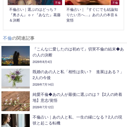
不倫
不倫
不倫占い｜選ぶのはどっち？
不倫占い｜『すぐにでも結論知
『奥さん』ｏｒ『あなた』葛藤
りたい方へ…』あの人の本音＆
＆決断
覚悟
不倫
の関連記事
『こんなに愛したのは初めて』切実不倫の結末◆あ
の人の決断
2026年8月4日
既婚のあの人と私「相性は良い？ 進展はある？」
2人の今後
2026年7月14日
純愛不倫◆あの人が最後に選ぶのは？【2人の終着
地】意志/覚悟
2026年7月12日
不倫占い｜あの人と私、一生の縁になる？2人の現
状と起こる転機