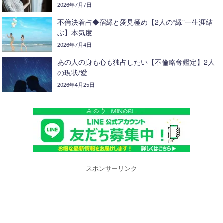
2026年7月7日
不倫決着占◆宿縁と愛見極め【2人の“縁”一生涯結
ぶ】本気度
2026年7月4日
あの人の身も心も独占したい【不倫略奪鑑定】2人
の現状/愛
2026年4月25日
スポンサーリンク