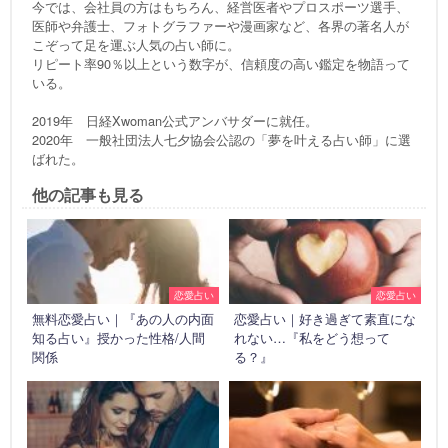
今では、会社員の方はもちろん、経営医者やプロスポーツ選手、
医師や弁護士、フォトグラファーや漫画家など、各界の著名人が
こぞって足を運ぶ人気の占い師に。
リピート率90％以上という数字が、信頼度の高い鑑定を物語って
いる。
2019年 日経Xwoman公式アンバサダーに就任。
2020年 一般社団法人七夕協会公認の「夢を叶える占い師」に選
ばれた。
他の記事も見る
恋愛占い
恋愛占い
無料恋愛占い｜『あの人の内面
恋愛占い｜好き過ぎて素直にな
知る占い』授かった性格/人間
れない…『私をどう想って
関係
る？』