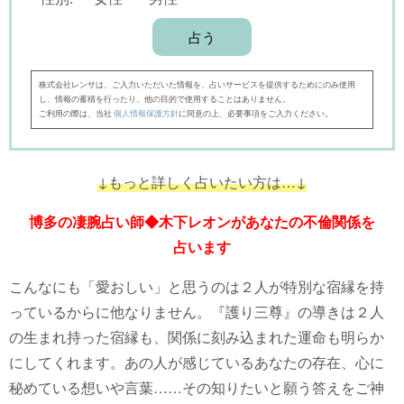
株式会社レンサは、ご入力いただいた情報を、占いサービスを提供するためにのみ使用
し、情報の蓄積を行ったり、他の目的で使用することはありません。
ご利用の際は、当社
個人情報保護方針
に同意の上、必要事項をご入力ください。
↓もっと詳しく占いたい方は…↓
博多の凄腕占い師◆木下レオンがあなたの不倫関係を
占います
こんなにも「愛おしい」と思うのは２人が特別な宿縁を持
っているからに他なりません。『護り三尊』の導きは２人
の生まれ持った宿縁も、関係に刻み込まれた運命も明らか
にしてくれます。あの人が感じているあなたの存在、心に
秘めている想いや言葉……その知りたいと願う答えをご神