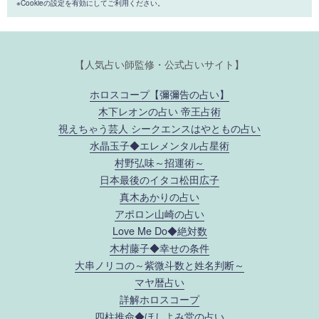
※Cookieの設定を有効にしてご利用ください。
【人気占い師監修・公式占いサイト】
ホロスコープ【彌彌告の占い】
木下レオンの占い 帝王占術
視えちゃう芸人 シークエンスはやともの占い
水晶玉子◆エレメンタル占星術
村野弘味～招運術～
日本最後のイタコ松田広子
真木あかりの占い
アポロン山崎の占い
Love Me Do◆絶対数
木村藤子◆幸せの条件
大串ノリコの～紫微斗数と姓名判断～
マヤ暦占い
詳解ホロスコープ
四柱推命◆ほしよみ堂の占い