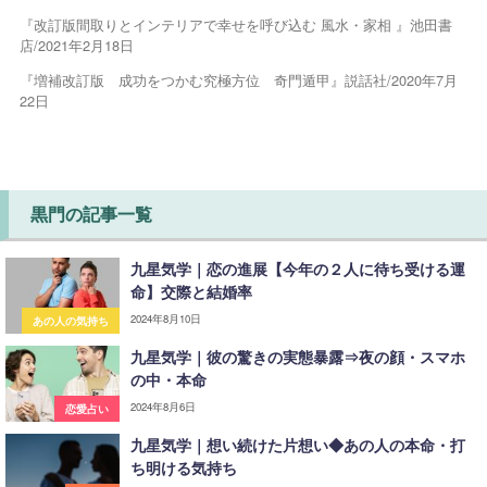
『改訂版間取りとインテリアで幸せを呼び込む 風水・家相 』池田書
店/2021年2月18日
『増補改訂版 成功をつかむ究極方位 奇門遁甲』説話社/2020年7月
22日
黒門の記事一覧
九星気学｜恋の進展【今年の２人に待ち受ける運
命】交際と結婚率
2024年8月10日
あの人の気持ち
九星気学｜彼の驚きの実態暴露⇒夜の顔・スマホ
の中・本命
2024年8月6日
恋愛占い
九星気学｜想い続けた片想い◆あの人の本命・打
ち明ける気持ち