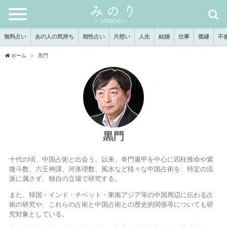
無料占い
あの人の気持ち
相性占い
片想い
人生
結婚
仕事
復縁
不
ホーム
黒門
黒門
十代の頃、中国占術と出会う。以来、奇門遁甲を中心に四柱推命や紫
微斗数、六壬神課、河洛理数、風水など様々な中国占術を、特定の流
派に属さず、独自の立場で研究する。
また、韓国・インド・チベット・東南アジア等の中国周辺に伝わる占
術の研究や、これらの占術と中国占術との歴史的関係等についても研
究対象としている。