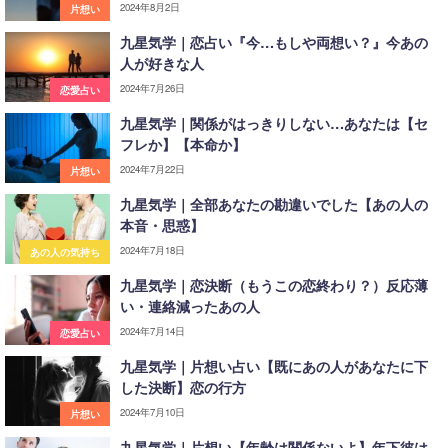
2024年8月2日
片想い
九星気学｜恋占い『今…もしや両想い？』今あの
人が好きな人
2024年7月26日
恋愛占い
九星気学｜関係がはっきりしない…あなたは【セ
フレか】【本命か】
2024年7月22日
片想い
九星気学｜全部あなたの勘違いでした【あの人の
本音・思惑】
2024年7月18日
あの人の気持ち
九星気学｜恋決断（もうこの恋終わり？）反応薄
い・連絡減ったあの人
2024年7月14日
恋愛占い
九星気学｜片想い占い【既にあの人があなたに下
した決断】恋の行方
2024年7月10日
片想い
九星気学｜片想い【年齢は関係ないよ】年下彼は