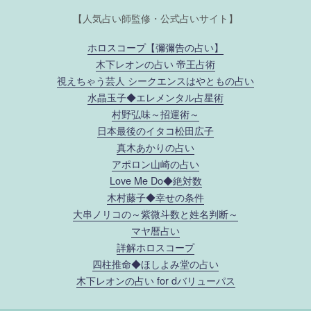
【人気占い師監修・公式占いサイト】
ホロスコープ【彌彌告の占い】
木下レオンの占い 帝王占術
視えちゃう芸人 シークエンスはやともの占い
水晶玉子◆エレメンタル占星術
村野弘味～招運術～
日本最後のイタコ松田広子
真木あかりの占い
アポロン山崎の占い
Love Me Do◆絶対数
木村藤子◆幸せの条件
大串ノリコの～紫微斗数と姓名判断～
マヤ暦占い
詳解ホロスコープ
四柱推命◆ほしよみ堂の占い
木下レオンの占い for dバリューパス