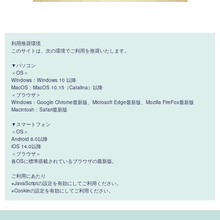
利用推奨環境
このサイトは、次の環境でご利用を推奨いたします。
▼パソコン
＜OS＞
Windows：Windows 10 以降
MacOS：MacOS 10.15（Catalina）以降
＜ブラウザ＞
Windows：Google Chrome最新版、Microsoft Edge最新版、Mozilla FireFox最新版
Macintosh：Safari最新版
▼スマートフォン
＜OS＞
Android 8.0以降
iOS 14.0以降
＜ブラウザ＞
各OSに標準搭載されているブラウザの最新版。
ご利用にあたり
※JavaScriptの設定を有効にしてご利用ください。
※Cookieの設定を有効にしてご利用ください。