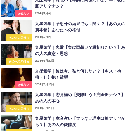
脈アリ？ナシ？
2024年7月6日
恋愛占い
九星気学｜予想外の結果でも…聞く？【あの人の
裏本音】あなたへの格付
2024年7月2日
あの人の気持ち
九星気学｜恋愛【実は両想い？縁切りたい？】あ
の人の真意・思惑
2024年6月29日
あの人の気持ち
九星気学｜彼は今、私と何したい？【キス・抱
擁・Ｈ】抱く欲望
2024年6月25日
恋愛占い
九星気学｜恋見極め【交際叶う？完全脈ナシ？】
あの人の本心
2024年6月22日
あの人の気持ち
九星気学｜本音占い【フラない理由は脈アリだか
ら？】あの人の愛情度