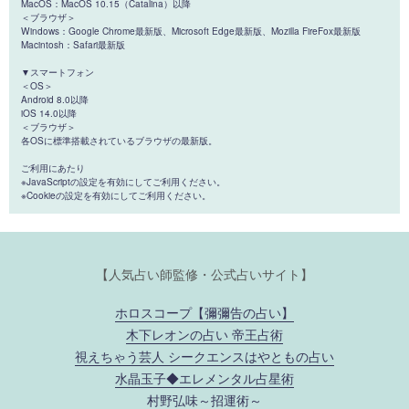
MacOS：MacOS 10.15（Catalina）以降
＜ブラウザ＞
Windows：Google Chrome最新版、Microsoft Edge最新版、Mozilla FireFox最新版
Macintosh：Safari最新版
▼スマートフォン
＜OS＞
Android 8.0以降
iOS 14.0以降
＜ブラウザ＞
各OSに標準搭載されているブラウザの最新版。
ご利用にあたり
※JavaScriptの設定を有効にしてご利用ください。
※Cookieの設定を有効にしてご利用ください。
【人気占い師監修・公式占いサイト】
ホロスコープ【彌彌告の占い】
木下レオンの占い 帝王占術
視えちゃう芸人 シークエンスはやともの占い
水晶玉子◆エレメンタル占星術
村野弘味～招運術～