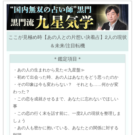
ここが見極め時【あの人との片想い決着占】2人の現状
＆未来/注目転機
＊鑑定項目＊
・あの人の生まれから見た≪九星盤≫
・初めて出会った時、あの人はあなたをどう思ったのか
・その印象は今も変わらない？ それとも……何かが変
わった？
・この恋を成就させるまで、あなたに忘れないでほしい
事
・この恋の行く末を話す前に、一度2人の現状を整理しま
しょう
・あの人も密かに抱いている、あなたとの関係に対する
願望