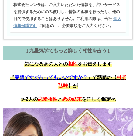
株式会社レンサは、ご入力いただいた情報を、占いサービス
を提供するためにのみ使用し、情報の蓄積を行ったり、他の
目的で使用することはありません。ご利用の際は、当社
個人
情報保護方針
に同意の上、必要事項をご入力ください。
↓九星気学でもっと詳しく相性を占う↓
気になるあの人との
相性
をお伝えします
『
突然ですが占ってもいいですか？
』で話題の【
村野
弘味
】が
≫2人の
恋愛相性
と
恋の結末
を詳しく鑑定≪