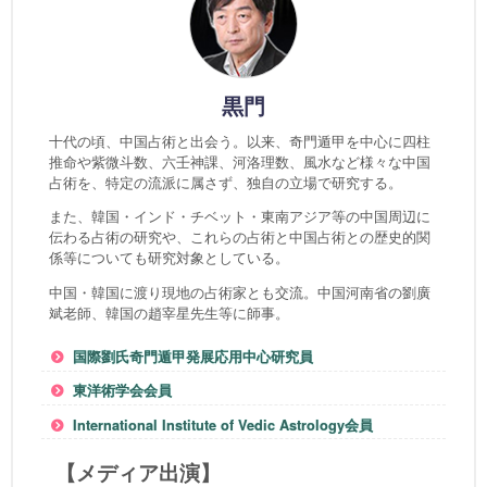
黒門
十代の頃、中国占術と出会う。以来、奇門遁甲を中心に四柱
推命や紫微斗数、六壬神課、河洛理数、風水など様々な中国
占術を、特定の流派に属さず、独自の立場で研究する。
また、韓国・インド・チベット・東南アジア等の中国周辺に
伝わる占術の研究や、これらの占術と中国占術との歴史的関
係等についても研究対象としている。
中国・韓国に渡り現地の占術家とも交流。中国河南省の劉廣
斌老師、韓国の趙宰星先生等に師事。
国際劉氏奇門遁甲発展応用中心研究員
東洋術学会会員
International Institute of Vedic Astrology会員
【メディア出演】