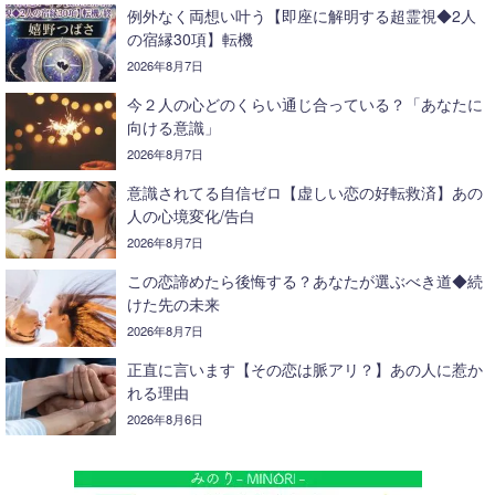
例外なく両想い叶う【即座に解明する超霊視◆2人
の宿縁30項】転機
2026年8月7日
今２人の心どのくらい通じ合っている？「あなたに
向ける意識」
2026年8月7日
意識されてる自信ゼロ【虚しい恋の好転救済】あの
人の心境変化/告白
2026年8月7日
この恋諦めたら後悔する？あなたが選ぶべき道◆続
けた先の未来
2026年8月7日
正直に言います【その恋は脈アリ？】あの人に惹か
れる理由
2026年8月6日