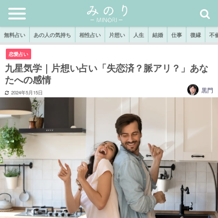
無料占い
あの人の気持ち
相性占い
片想い
人生
結婚
仕事
復縁
不
恋愛占い
九星気学｜片想い占い「失恋済？脈アリ？」あな
たへの感情
黒門
2024年5月15日