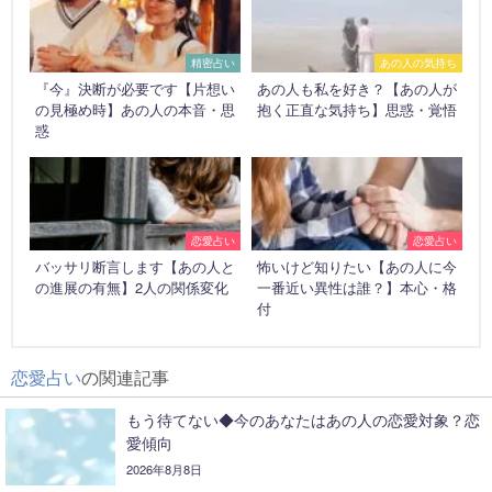
精密占い
あの人の気持ち
『今』決断が必要です【片想い
あの人も私を好き？【あの人が
の見極め時】あの人の本音・思
抱く正直な気持ち】思惑・覚悟
惑
恋愛占い
恋愛占い
バッサリ断言します【あの人と
怖いけど知りたい【あの人に今
の進展の有無】2人の関係変化
一番近い異性は誰？】本心・格
付
恋愛占い
の関連記事
もう待てない◆今のあなたはあの人の恋愛対象？恋
愛傾向
2026年8月8日