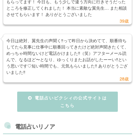
もらってます！ 今日も、もう少しで違う方向に行きそうだった
ところを修正してくれました！ 本当に素敵な翼先生… また相談
させてもらいます！ ありがとうございました
39歳
今日は絶対、翼先生の声聞く‼︎って昨日から決めてて、順番待ち
してたら見事に仕事中に順番回ってきたけど絶対声聞きたくて、
めっちゃ時間ないけど電話かけました‼︎（笑）アフターメール読
んで、なるほど〜となり、ゆっくりまたお話がしたーーい‼︎とい
う思いです♡短い時間でも、元気もらいました‼︎ ありがとうござ
いました‼︎
28歳
電話占いピクシィの公式サイトは
こちら
電話占いリノア