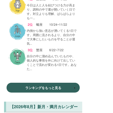
今日は人と人を結びつける力が高ま
り、調和の中で運が開いていく日で
す。対立よりも理解、ばらばらより
も一...
2位
蠍座
10/24~11/22
内側から強い意志が湧いてくる1日で
す。周囲に流されるより、自分の中
で大事にしたいものを守ることが運
気...
3位
蟹座
6/22~7/22
自分の中に溜め込んでいたものや、
個人的な事情を外に向けて出してい
くことで流れが変わる1日です。あな
た...
ランキングをもっと見る
【2026年8月】新月・満月カレンダー