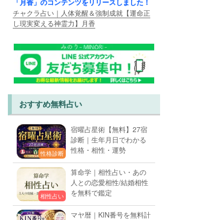
「月香」のコンテンツをリリースしました！
チャクラ占い｜人体覚醒＆強制成就【運命正
し現実変える神霊力】月香
おすすめ無料占い
宿曜占星術【無料】27宿
診断｜生年月日でわかる
性格・相性・運勢
性格診断
算命学｜相性占い・あの
人との恋愛相性/結婚相性
を無料で鑑定
相性占い
マヤ暦｜KIN番号を無料計