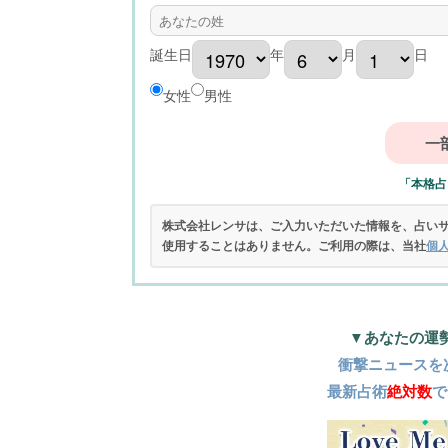
誕生日
年
月
日
女性
男性
「本格占
株式会社レンサは、ご入力いただいた情報を、占い
使用することはありません。ご利用の際は、当社
個
▼あなたの運
衝撃ニュースを
最新占術
絶対数
で