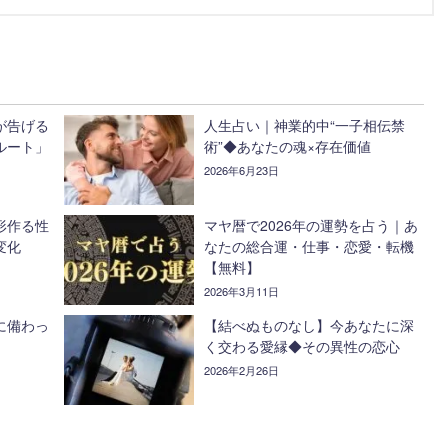
が告げる
人生占い｜神業的中“一子相伝禁
ルート」
術”◆あなたの魂×存在価値
2026年6月23日
形作る性
マヤ暦で2026年の運勢を占う｜あ
変化
なたの総合運・仕事・恋愛・転機
【無料】
2026年3月11日
に備わっ
【結べぬものなし】今あなたに深
く交わる愛縁◆その異性の恋心
2026年2月26日