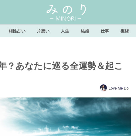
相性占い
片想い
人生
結婚
仕事
復縁
な年？あなたに巡る全運勢＆起こ
Love Me Do