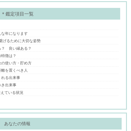
＊鑑定項目一覧
んな年になります
繋げるために大切な姿勢
る？ 良い縁ある？
の特徴は？
金の使い方・貯め方
距離を置くべき人
くれる出来事
べき出来事
迎えている状況
あなたの情報