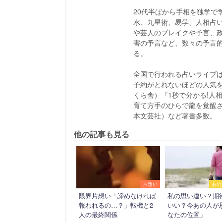
20代半ばから手相を独学で
水、九星術、易学、人相占
や芸人のブレイクや予言、
害の予言など、数々の予言
る。
全国で行われる占いライブ
予約がとれないほどの人気を博
くら舎）『1秒で分かる!人
育て方手のひらで龍を覚醒
本文芸社）など著書多数。
他の記事も見る
片想い
あの
限界片想い「諦めなければ
私の思い違い？期
報われるの…？」転機と2
いい？今あの人が
人の最終関係
なたの位置」