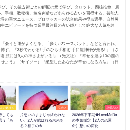
学び、その後占術ごとの師匠の元で学び、タロット、四柱推命、風
い、手相、数秘術、姓名判断などあらゆる占いを習得する。芸能人
政界の重大ニュース、プロサッカーの試合結果や得点選手、自然災
的中エピソードを持つ業界最注目の占い師として絶大な人気を誇
は「会うと運がよくなる」「歩くパワースポット」などと言われ、
す。『3秒でわかる! 手のひら手相術 手に龍神様が走る! 』（さ
相術 顔には9人の神さまがいる!』（光文社）『幸せを運ぶ10の龍の
させよう』（サイゾー）『絶望したあなたが幸せになる方法』（日
人の気持ち
片想い
恋愛占い
待しても
片想いのままじゃ終われな
2026年下半期◆LoveMeDo
思う「あ
い。2人が結ばれる未来あ
の本気鑑定【2人の恋運
る？相手の今
命】想いの変化