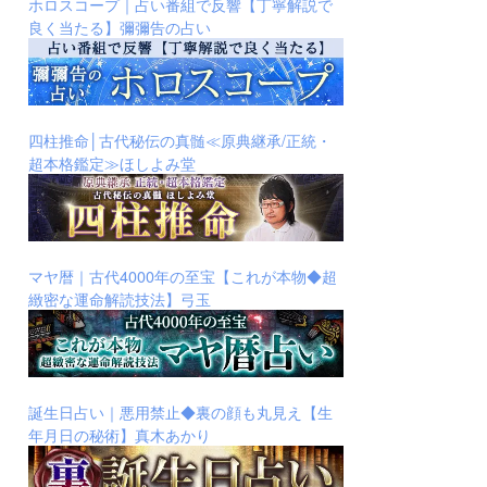
ホロスコープ｜占い番組で反響【丁寧解説で
良く当たる】彌彌告の占い
四柱推命│古代秘伝の真髄≪原典継承/正統・
超本格鑑定≫ほしよみ堂
マヤ暦｜古代4000年の至宝【これが本物◆超
緻密な運命解読技法】弓玉
誕生日占い｜悪用禁止◆裏の顔も丸見え【生
年月日の秘術】真木あかり