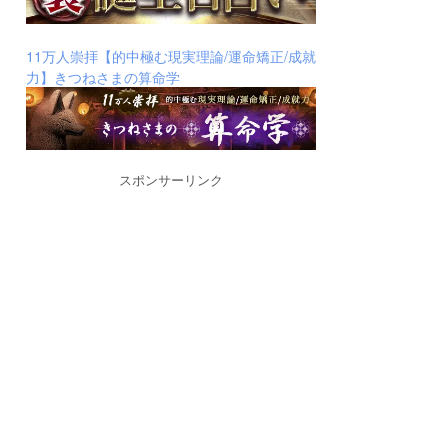
11万人崇拝【的中極む現実理論/運命矯正/成就
力】きつねさまの算命学
スポンサーリンク