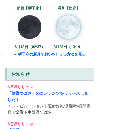
新月【獅子座】
満月【魚座】
8月13日（02:37）
8月28日（13:19）
⇒ 獅子座の新月で願いを叶える方法を見る
お知らせ
NEWリリース
「嬉野つばさ」のコンテンツをリリースしま
した！
インスピレーション｜運命好転/悲願叶/瞬間霊
察で全看破◆嬉野つばさ
NEWリリース