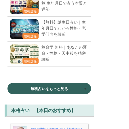
算 生年月日で占う本質と
運勢
性格診断
【無料】誕生日占い｜生
年月日でわかる性格・恋
愛傾向を診断
性格診断
算命学 無料｜あなたの運
命・性格・天中殺を精密
診断
性格診断
無料占いをもっと見る
本格占い 【本日のおすすめ】
頼れば片想い⇒両想い叶う【心結ばれる