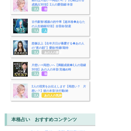
成就占30項】2人の愛宿縁/本音
2人用
宿縁
古代叡智/感服の的中率【超本格◆あなた
の人生秘録32項】全宿命/財産
1人用
人生
想像以上【生年月日が暴露する◆あの人
の“夜の顔”】愛欲/性癖/期待
2人用
あの人の愛欲
片想い⇒両想いへ【満願成就◆2人の宿縁
30項】あの人の本音/見極め時
2人用
宿縁
2人の現実をお伝えします【両想い？ 片
想い？】彼の本音/次行動/終
2人用
あの人の気持ち
本格占い おすすめコンテンツ