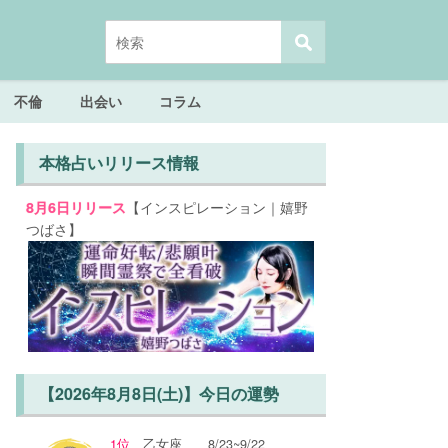
不倫
出会い
コラム
本格占いリリース情報
【インスピレーション｜嬉野
8月6日リリース
つばさ】
【2026年8月8日(土)】今日の運勢
1位
乙女座
8/23~9/22