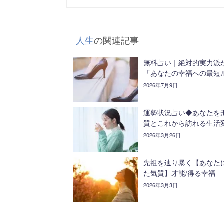
人生
の関連記事
無料占い｜絶対的実力派
「あなたの幸福への最短
2026年7月9日
運勢状況占い◆あなたを
質とこれから訪れる生活
2026年3月26日
先祖を辿り暴く【あなた
た気質】才能/得る幸福
2026年3月3日