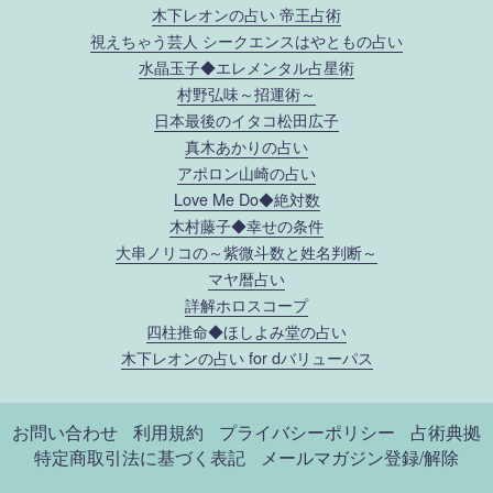
木下レオンの占い 帝王占術
視えちゃう芸人 シークエンスはやともの占い
水晶玉子◆エレメンタル占星術
村野弘味～招運術～
日本最後のイタコ松田広子
真木あかりの占い
アポロン山崎の占い
Love Me Do◆絶対数
木村藤子◆幸せの条件
大串ノリコの～紫微斗数と姓名判断～
マヤ暦占い
詳解ホロスコープ
四柱推命◆ほしよみ堂の占い
木下レオンの占い for dバリューパス
お問い合わせ
利用規約
プライバシーポリシー
占術典拠
特定商取引法に基づく表記
メールマガジン登録/解除