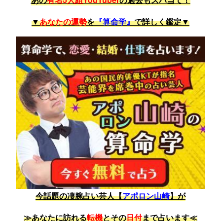
▼
あなたの運勢
を
『算命学』
で詳しく鑑定▼
今話題の凄腕占い芸人【
アポロン山崎
】が
≫あなたに訪れる
転機
とその
日付
まで占います≪