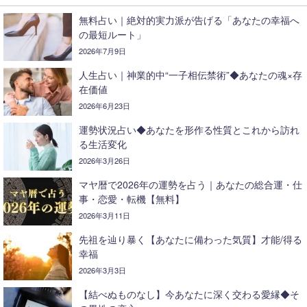
無料占い｜絶対的実力派が告げる「あなたの幸福へ
の最短ルート」
2026年7月9日
人生占い｜神業的中“一子相伝禁術”◆あなたの魂×存
在価値
2026年6月23日
運勢状況占い◆あなたを形作る性質とこれから訪れ
る生活変化
2026年3月26日
マヤ暦で2026年の運勢を占う｜あなたの総合運・仕
事・恋愛・転機【無料】
2026年3月11日
先祖を辿り暴く【あなたに備わった気質】才能/得る
幸福
2026年3月3日
【結べぬものなし】今あなたに深く交わる愛縁◆そ