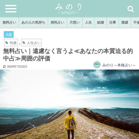
無料占い
あの人の気持ち
相性占い
片想い
人生
結婚
仕事
復縁
不
人生
,
性格
人生占い
無料占い｜遠慮なく言うよ≪あなたの本質迫る的
中占≫周囲の評価
みのり～本格占い～
2024年7月22日