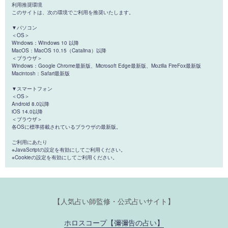
利用推奨環境
このサイトは、次の環境でご利用を推奨いたします。
▼パソコン
＜OS＞
Windows：Windows 10 以降
MacOS：MacOS 10.15（Catalina）以降
＜ブラウザ＞
Windows：Google Chrome最新版、Microsoft Edge最新版、Mozilla FireFox最新版
Macintosh：Safari最新版
▼スマートフォン
＜OS＞
Android 8.0以降
iOS 14.0以降
＜ブラウザ＞
各OSに標準搭載されているブラウザの最新版。
ご利用にあたり
※JavaScriptの設定を有効にしてご利用ください。
※Cookieの設定を有効にしてご利用ください。
【人気占い師監修・公式占いサイト】
ホロスコープ【彌彌告の占い】