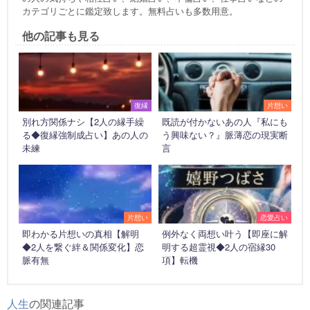
カテゴリごとに鑑定致します。無料占いも多数用意。
他の記事も見る
復縁
片想い
別れ方関係ナシ【2人の縁手繰
既読が付かないあの人『私にも
る◆復縁強制成占い】あの人の
う興味ない？』脈薄恋の現実断
未練
言
片想い
恋愛占い
即わかる片想いの真相【解明
例外なく両想い叶う【即座に解
◆2人を繋ぐ絆＆関係変化】恋
明する超霊視◆2人の宿縁30
脈有無
項】転機
人生
の関連記事