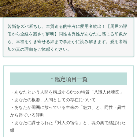
苦悩をズバ断ちし、本質迫る的中占に愛用者続出！【周囲の評
価から全縁を残さず解明】同性＆異性があなたに感じる印象か
ら、幸福を引き寄せる絆まで事細かに読み解きます。愛用者増
加の真の理由をご体感ください。
＊鑑定項目一覧
・あなたという人間を構成する8つの特質「八識人体魂図」
・あなたの根源、人間としての存在について
・あなたが周囲に放っている生来の「魅力」と、同性・異性
から得ている評判
・あなたに課せられた「対人の宿命」と、魂の奥で結ばれた
縁