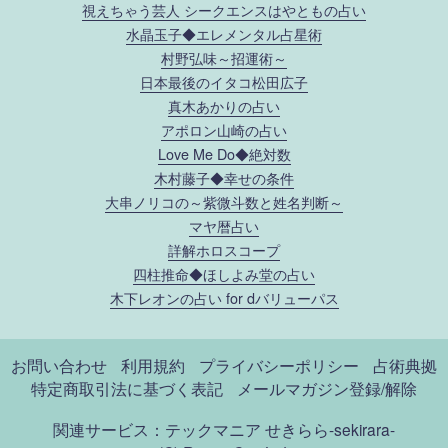
視えちゃう芸人 シークエンスはやともの占い
水晶玉子◆エレメンタル占星術
村野弘味～招運術～
日本最後のイタコ松田広子
真木あかりの占い
アポロン山崎の占い
Love Me Do◆絶対数
木村藤子◆幸せの条件
大串ノリコの～紫微斗数と姓名判断～
マヤ暦占い
詳解ホロスコープ
四柱推命◆ほしよみ堂の占い
木下レオンの占い for dバリューパス
お問い合わせ
利用規約
プライバシーポリシー
占術典拠
特定商取引法に基づく表記
メールマガジン登録/解除
関連サービス：テックマニア
せきらら-sekirara-