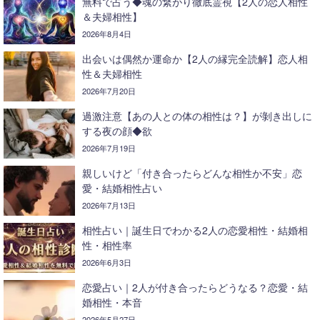
無料で占う◆魂の繋がり徹底霊視【2人の恋人相性
＆夫婦相性】
2026年8月4日
出会いは偶然か運命か【2人の縁完全読解】恋人相
性＆夫婦相性
2026年7月20日
過激注意【あの人との体の相性は？】が剝き出しに
する夜の顔◆欲
2026年7月19日
親しいけど「付き合ったらどんな相性か不安」恋
愛・結婚相性占い
2026年7月13日
相性占い｜誕生日でわかる2人の恋愛相性・結婚相
性・相性率
2026年6月3日
恋愛占い｜2人が付き合ったらどうなる？恋愛・結
婚相性・本音
2026年5月27日