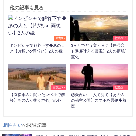
他の記事も見る
片想い
恋愛占い
ドンピシャで解答下す◆あの人
3ヶ月でどう変わる？【停滞恋
と【片想いor両想い】2人の縁
も進展叶える霊視】2人の距離/
変化
恋愛占い
恋愛占い
【直接本人に聞いたレベルで解
恋愛占い｜1人で見て【あの人
答】あの人が抱く本心／恋心
の秘密公開】スマホを霊視◆着
歴
相性占い
の関連記事