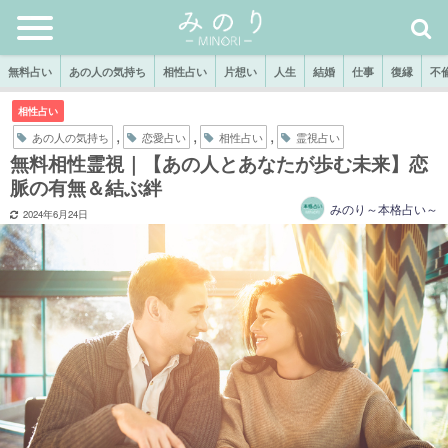
無料占い
あの人の気持ち
相性占い
片想い
人生
結婚
仕事
復縁
不
相性占い
,
,
,
あの人の気持ち
恋愛占い
相性占い
霊視占い
無料相性霊視｜【あの人とあなたが歩む未来】恋
脈の有無＆結ぶ絆
みのり～本格占い～
2024年6月24日