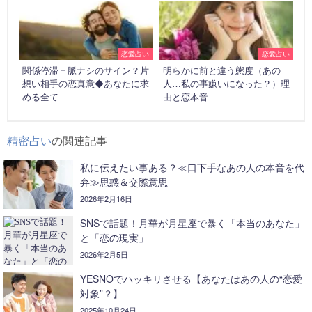
恋愛占い
恋愛占い
関係停滞＝脈ナシのサイン？片
明らかに前と違う態度（あの
想い相手の恋真意◆あなたに求
人…私の事嫌いになった？）理
める全て
由と恋本音
精密占い
の関連記事
私に伝えたい事ある？≪口下手なあの人の本音を代
弁≫思惑＆交際意思
2026年2月16日
SNSで話題！月華が月星座で暴く「本当のあなた」
と「恋の現実」
2026年2月5日
YESNOでハッキリさせる【あなたはあの人の“恋愛
対象”？】
2025年10月24日