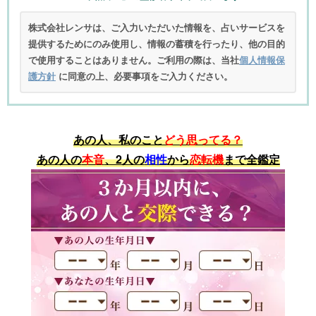
株式会社レンサは、ご入力いただいた情報を、占いサービスを
提供するためにのみ使用し、情報の蓄積を行ったり、他の目的
で使用することはありません。ご利用の際は、当社
個人情報保
護方針
に同意の上、必要事項をご入力ください。
あの人、私のこと
どう思ってる？
あの人の
本音
、2人の
相性
から
恋転機
まで全鑑定