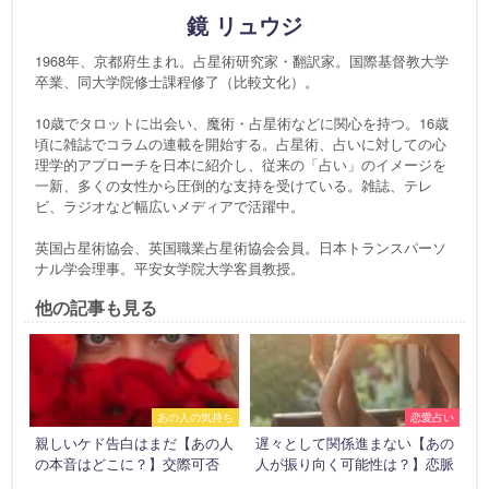
鏡 リュウジ
1968年、京都府生まれ。占星術研究家・翻訳家。国際基督教大学
卒業、同大学院修士課程修了（比較文化）。
10歳でタロットに出会い、魔術・占星術などに関心を持つ。16歳
頃に雑誌でコラムの連載を開始する。占星術、占いに対しての心
理学的アプローチを日本に紹介し、従来の「占い」のイメージを
一新、多くの女性から圧倒的な支持を受けている。雑誌、テレ
ビ、ラジオなど幅広いメディアで活躍中。
英国占星術協会、英国職業占星術協会会員。日本トランスパーソ
ナル学会理事。平安女学院大学客員教授。
他の記事も見る
あの人の気持ち
恋愛占い
親しいケド告白はまだ【あの人
遅々として関係進まない【あの
の本音はどこに？】交際可否
人が振り向く可能性は？】恋脈