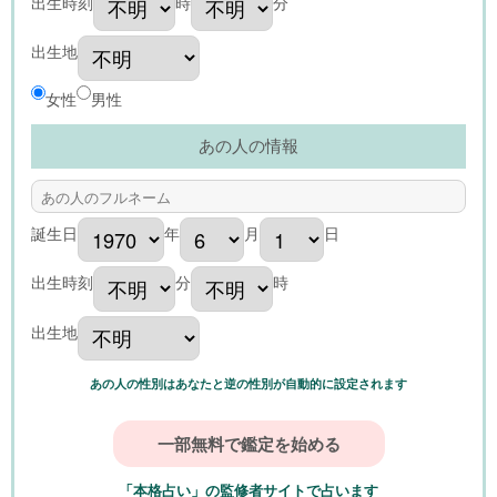
出生時刻
時
分
出生地
女性
男性
あの人の情報
誕生日
年
月
日
出生時刻
分
時
出生地
あの人の性別はあなたと逆の性別が自動的に設定されます
「本格占い」の監修者サイトで占います