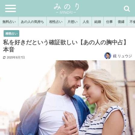
無料占い
あの人の気持ち
相性占い
片想い
人生
結婚
仕事
復縁
不
精密占い
私を好きだという確証欲しい【あの人の胸中占】
本音
鏡 リュウジ
2025年8月7日