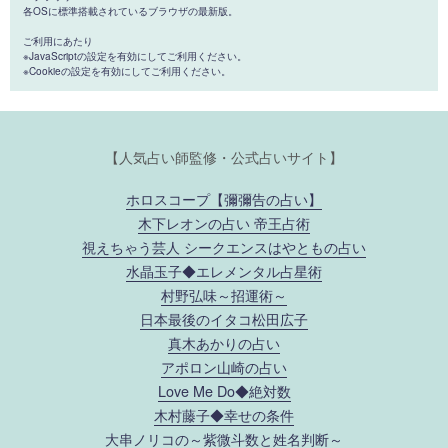
各OSに標準搭載されているブラウザの最新版。
ご利用にあたり
※JavaScriptの設定を有効にしてご利用ください。
※Cookieの設定を有効にしてご利用ください。
【人気占い師監修・公式占いサイト】
ホロスコープ【彌彌告の占い】
木下レオンの占い 帝王占術
視えちゃう芸人 シークエンスはやともの占い
水晶玉子◆エレメンタル占星術
村野弘味～招運術～
日本最後のイタコ松田広子
真木あかりの占い
アポロン山崎の占い
Love Me Do◆絶対数
木村藤子◆幸せの条件
大串ノリコの～紫微斗数と姓名判断～