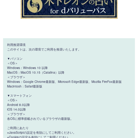
利用推奨環境
このサイトは、次の環境でご利用を推奨いたします。
▼パソコン
＜OS＞
Windows：Windows 10 以降
MacOS：MacOS 10.15（Catalina）以降
＜ブラウザ＞
Windows：Google Chrome最新版、Microsoft Edge最新版、Mozilla FireFox最新版
Macintosh：Safari最新版
▼スマートフォン
＜OS＞
Android 8.0以降
iOS 14.0以降
＜ブラウザ＞
各OSに標準搭載されているブラウザの最新版。
ご利用にあたり
※JavaScriptの設定を有効にしてご利用ください。
※Cookieの設定を有効にしてご利用ください。