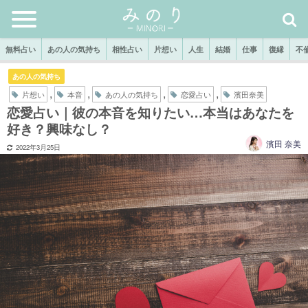
無料占い
あの人の気持ち
相性占い
片想い
人生
結婚
仕事
復縁
不
あの人の気持ち
,
,
,
,
片想い
本音
あの人の気持ち
恋愛占い
濱田奈美
恋愛占い｜彼の本音を知りたい…本当はあなたを
好き？興味なし？
濱田 奈美
2022年3月25日