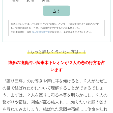
株式会社レンサは、ご入力いただいた情報を、占いサービスを提供するためにのみ使用
し、情報の蓄積を行ったり、他の目的で使用することはありません。
ご利用の際は、当社
個人情報保護方針
に同意の上、必要事項をご入力ください。
↓もっと詳しく占いたい方は…↓
博多の凄腕占い師◆木下レオンが２人の恋の行方を占
います
『護り三尊』のお導きや声に耳を傾けると、２人がなぜこ
の世で結ばれたかについて理解することができるでしょ
う。まずは、２人を護りし司る本尊を明らかにし、２人の
繋がりや宿縁、関係が至る結末も……知りたいと願う答え
を尋ねてみましょう。結ばれた意図や宿縁……使命を知れ