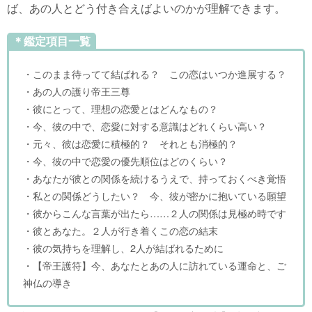
ば、あの人とどう付き合えばよいのかが理解できます。
＊鑑定項目一覧
・このまま待ってて結ばれる？ この恋はいつか進展する？
・あの人の護り帝王三尊
・彼にとって、理想の恋愛とはどんなもの？
・今、彼の中で、恋愛に対する意識はどれくらい高い？
・元々、彼は恋愛に積極的？ それとも消極的？
・今、彼の中で恋愛の優先順位はどのくらい？
・あなたが彼との関係を続けるうえで、持っておくべき覚悟
・私との関係どうしたい？ 今、彼が密かに抱いている願望
・彼からこんな言葉が出たら……２人の関係は見極め時です
・彼とあなた。２人が行き着くこの恋の結末
・彼の気持ちを理解し、2人が結ばれるために
・【帝王護符】今、あなたとあの人に訪れている運命と、ご
神仏の導き