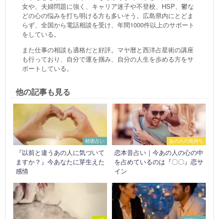
女や、夫婦問題に強く、キャリア迷子や不登校、HSP、鬱な
どの心の悩みを打ち明ける方も多いそう。広島県内にとどま
らず、全国から電話相談を受け、年間1000件以上のサポート
をしている。
また仕事の相談も適格だと好評。マヤ暦と西洋占星術の講座
も行っており、自分で運を掴み、自分の人生を歩める方をサ
ポートしている。
他の記事も見る
精密占い
あの人の気持ち
『以前と違うあの人に気づいて
恋本音占い｜今あの人の心の中
ますか？』今あなたに芽生えた
を占めているのは『〇〇』恋サ
感情
イン