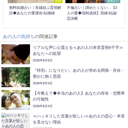
結婚
精密占い
無料結婚占い｜良縁結ぶ霊視解
不倫占い｜諦めたくない…【2
読◆あなたの愛運命/結婚縁
人の愛◆強制成就】宿縁/結論/
恋決断
あの人の気持ち
の関連記事
リアルな声に心震える≪あの人の本音霊視6千字≫
あなたへの欲望
2026年8月5日
『特別』になりたい。あの人が求める関係・存在・
密かに抱く思惑
2026年8月4日
【今教えて◆本当のあの人】あなたの存在・交際率
の可能性
2026年8月4日
≪ハッキリした言葉が欲しい≫あの人の恋心・本音
を見せない理由