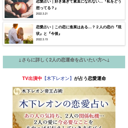
恋愛占い｜好き過ぎて素直になれない…『私をどう
想ってる？』
2022.3.21
恋愛占い｜この恋に進展はある…？２人の恋の『現
状』と『今後』
2022.3.15
↓さらに詳しく2人の恋運命を占いたい方へ↓
TV出演中
【木下レオン】
が占う恋愛運命