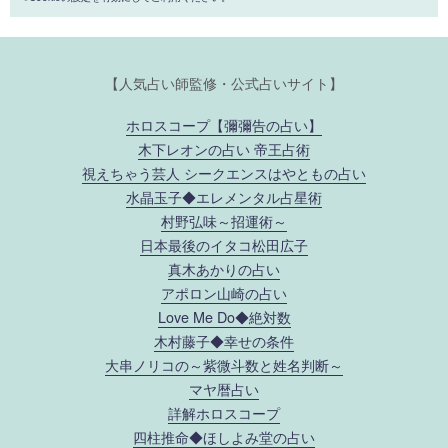
【人気占い師監修・公式占いサイト】
ホロスコープ【彌彌告の占い】
木下レオンの占い 帝王占術
視えちゃう芸人 シークエンスはやともの占い
水晶玉子◆エレメンタル占星術
村野弘味～招運術～
日本最後のイタコ松田広子
真木あかりの占い
アポロン山崎の占い
Love Me Do◆絶対数
木村藤子◆幸せの条件
大串ノリコの～紫微斗数と姓名判断～
マヤ暦占い
詳解ホロスコープ
四柱推命◆ほしよみ堂の占い