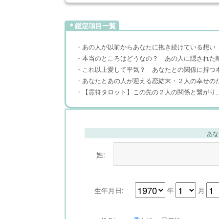
＊鑑定項目一覧
・あの人が以前からあなたに抱き続けている想い
・本当のところはどうなの？ あの人に隠された
・これ以上愛して平気？ あなたとの関係に持つ
・あなたとあの人が迎える恋結末・２人の幸せの
・【霊符タロット】この先の２人の関係と繋がり
あな
姓:
生年月日:
年
月