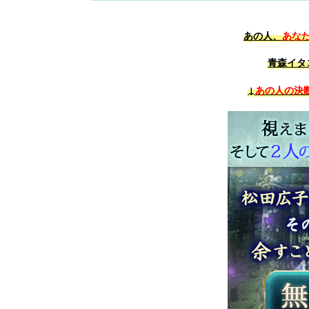
あの人、
あな
青森イタ
↓
あの人の決