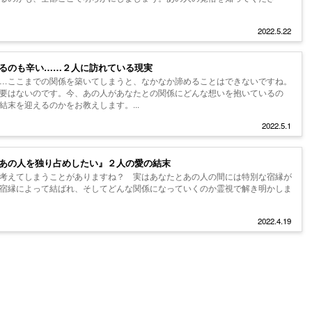
2022.5.22
るのも辛い……２人に訪れている現実
…ここまでの関係を築いてしまうと、なかなか諦めることはできないですね。
要はないのです。今、あの人があなたとの関係にどんな想いを抱いているの
末を迎えるのかをお教えします。...
2022.5.1
あの人を独り占めしたい』２人の愛の結末
考えてしまうことがありますね？ 実はあなたとあの人の間には特別な宿縁が
宿縁によって結ばれ、そしてどんな関係になっていくのか霊視で解き明かしま
2022.4.19