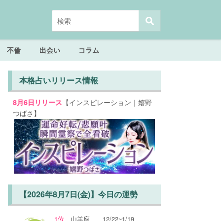
不倫
出会い
コラム
本格占いリリース情報
【インスピレーション｜嬉野
8月6日リリース
つばさ】
【2026年8月7日(金)】今日の運勢
1位
山羊座
12/22~1/19