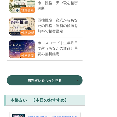
命・性格・天中殺を精密
診断
性格診断
四柱推命｜命式からあな
たの性格・運勢の傾向を
無料で精密鑑定
性格診断
ホロスコープ｜生年月日
で占うあなたの運命と星
読み無料鑑定
性格診断
無料占いをもっと見る
本格占い 【本日のおすすめ】
秘めた想い即バレ【※視えすぎ注意◆あの