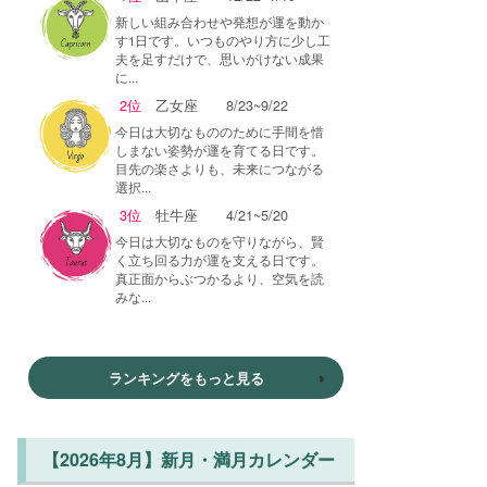
新しい組み合わせや発想が運を動か
す1日です。いつものやり方に少し工
夫を足すだけで、思いがけない成果
に...
2位
乙女座
8/23~9/22
今日は大切なもののために手間を惜
しまない姿勢が運を育てる日です。
目先の楽さよりも、未来につながる
選択...
3位
牡牛座
4/21~5/20
今日は大切なものを守りながら、賢
く立ち回る力が運を支える日です。
真正面からぶつかるより、空気を読
みな...
ランキングをもっと見る
【2026年8月】新月・満月カレンダー