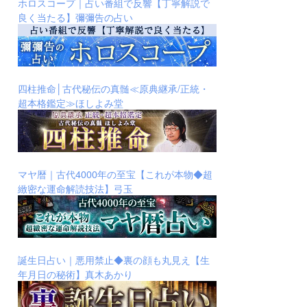
ホロスコープ｜占い番組で反響【丁寧解説で
良く当たる】彌彌告の占い
四柱推命│古代秘伝の真髄≪原典継承/正統・
超本格鑑定≫ほしよみ堂
マヤ暦｜古代4000年の至宝【これが本物◆超
緻密な運命解読技法】弓玉
誕生日占い｜悪用禁止◆裏の顔も丸見え【生
年月日の秘術】真木あかり