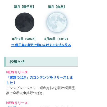
新月【獅子座】
満月【魚座】
8月13日（02:37）
8月28日（13:19）
⇒ 獅子座の新月で願いを叶える方法を見る
お知らせ
NEWリリース
「嬉野つばさ」のコンテンツをリリースしま
した！
インスピレーション｜運命好転/悲願叶/瞬間霊
察で全看破◆嬉野つばさ
NEWリリース