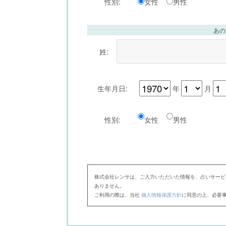
性別:
女性
男性
あの
姓:
生年月日:
年
月
性別:
女性
男性
株式会社レンサは、ご入力いただいた情報を、占いサービ
ありません。
ご利用の際は、当社
個人情報保護方針
に同意の上、必要