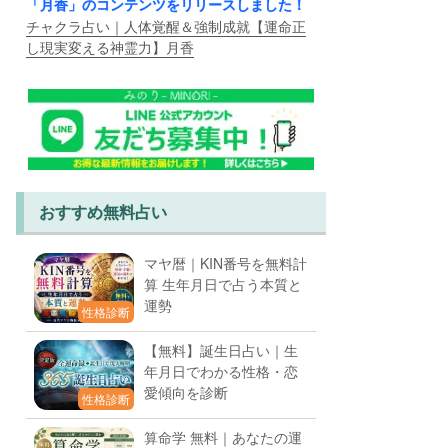
「月香」のコンテンツをリリースしました！
チャクラ占い｜人体覚醒＆強制成就【運命正
し現実変える神霊力】月香
おすすめ無料占い
マヤ暦｜KIN番号を無料計
算 生年月日で占う本質と
運勢
性格診断
【無料】誕生日占い｜生
年月日でわかる性格・恋
愛傾向を診断
性格診断
算命学 無料｜あなたの運