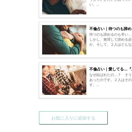
い。...
不倫占い｜待つのも諦め
待つのも諦めるのも辛い…
しかし、無理して諦める必
か、そして、２人はどんな結
不倫占い｜愛してる…『
なぜ結ばれたの…？ そう
あったのです。２人はその
す。...
お気に入りに追加する