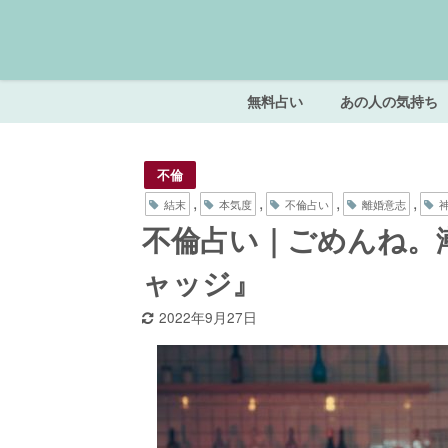
無料占い
あの人の気持ち
不倫
,
,
,
,
結末
本気度
不倫占い
離婚意志
不倫占い｜ごめんね。
ャッジ』
2022年9月27日