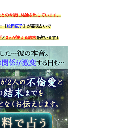
たとの今後に結論を出しています。
コ【
松田広子
】が霊視占いで
断
と
2人が迎える結末
を占います↓