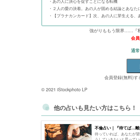
・あの人に決心を促すことになる転機
・２人の愛の決着。あの人が固める結論とあなた
・【プラナカンカード】次、あの人に芽生える、
強がりももう限界……『私
会員
通常
会員登録(無料)
© 2021 iStockphoto LP
他の占いも見たい方はこちら！
不倫占い｜『待てば…離
待っていれば、あなたが望
うしていきたいと思ってい