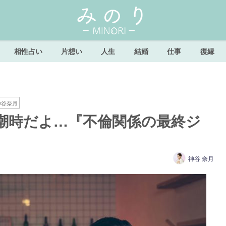
相性占い
片想い
人生
結婚
仕事
復縁
神谷奈月
潮時だよ…『不倫関係の最終ジ
神谷 奈月