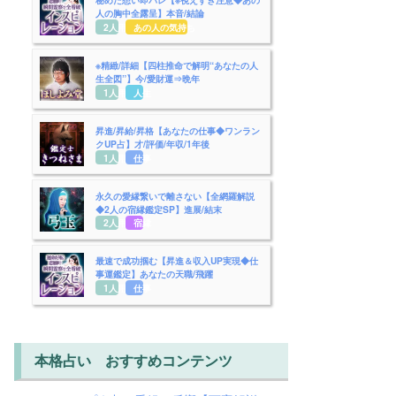
人の胸中全露呈】本音/結論
2人用
あの人の気持ち
※精緻/詳細【四柱推命で解明“あなたの人
生全図”】今/愛財運⇒晩年
1人用
人生
昇進/昇給/昇格【あなたの仕事◆ワンラン
クUP占】才/評価/年収/1年後
1人用
仕事
永久の愛縁繋いで離さない【全網羅解説
◆2人の宿縁鑑定SP】進展/結末
2人用
宿縁
最速で成功掴む【昇進＆収入UP実現◆仕
事運鑑定】あなたの天職/飛躍
1人用
仕事
本格占い おすすめコンテンツ