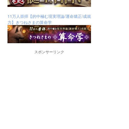
11万人崇拝【的中極む現実理論/運命矯正/成就
力】きつねさまの算命学
スポンサーリンク