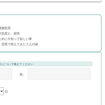
離婚意思
本気度と、覚悟
ために今知って欲しい事
、霊視で視えてきた２人の縁
たについて教えてください
名:
日