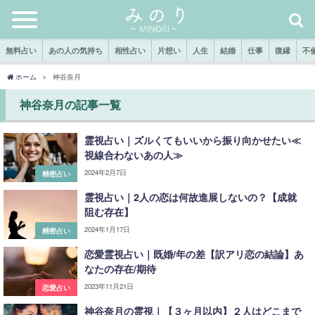
無料占い
あの人の気持ち
相性占い
片想い
人生
結婚
仕事
復縁
不
ホーム
神谷奈月
神谷奈月の記事一覧
霊視占い｜ズルくてもいいから振り向かせたい≪
視線合わないあの人≫
2024年2月7日
精密占い
霊視占い｜2人の恋は何故進展しないの？【成就
阻む存在】
2024年1月17日
精密占い
恋愛霊視占い｜既婚/年の差【訳アリ恋の結論】あ
なたの存在/期待
2023年11月21日
恋愛占い
神谷奈月の霊視｜【３ヶ月以内】２人はどこまで