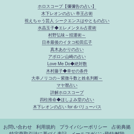
ホロスコープ【彌彌告の占い】
木下レオンの占い 帝王占術
視えちゃう芸人 シークエンスはやともの占い
水晶玉子◆エレメンタル占星術
村野弘味～招運術～
日本最後のイタコ松田広子
真木あかりの占い
アポロン山崎の占い
Love Me Do◆絶対数
木村藤子◆幸せの条件
大串ノリコの～紫微斗数と姓名判断～
マヤ暦占い
詳解ホロスコープ
四柱推命◆ほしよみ堂の占い
木下レオンの占い for dバリューパス
お問い合わせ
利用規約
プライバシーポリシー
占術典拠
特定商取引法に基づく表記
メールマガジン登録/解除