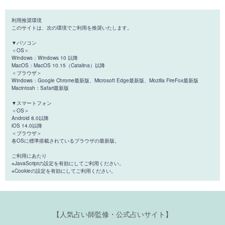
利用推奨環境
このサイトは、次の環境でご利用を推奨いたします。
▼パソコン
＜OS＞
Windows：Windows 10 以降
MacOS：MacOS 10.15（Catalina）以降
＜ブラウザ＞
Windows：Google Chrome最新版、Microsoft Edge最新版、Mozilla FireFox最新版
Macintosh：Safari最新版
▼スマートフォン
＜OS＞
Android 8.0以降
iOS 14.0以降
＜ブラウザ＞
各OSに標準搭載されているブラウザの最新版。
ご利用にあたり
※JavaScriptの設定を有効にしてご利用ください。
※Cookieの設定を有効にしてご利用ください。
【人気占い師監修・公式占いサイト】