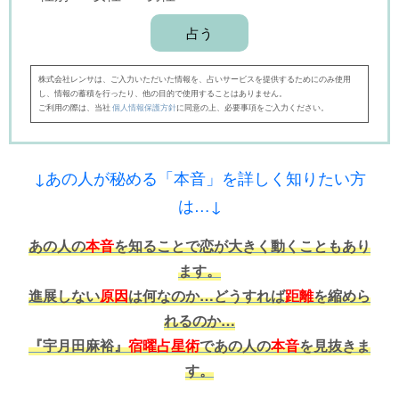
株式会社レンサは、ご入力いただいた情報を、占いサービスを提供するためにのみ使用
し、情報の蓄積を行ったり、他の目的で使用することはありません。
ご利用の際は、当社
個人情報保護方針
に同意の上、必要事項をご入力ください。
↓あの人が秘める「本音」を詳しく知りたい方
は…↓
あの人の
本音
を知ることで恋が大きく動くこともあり
ます。
進展しない
原因
は何なのか…どうすれば
距離
を縮めら
れるのか…
『宇月田麻裕』
宿曜占星術
であの人の
本音
を見抜きま
す。