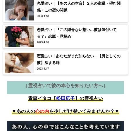
恋愛占い｜【あの人の本音】２人の宿縁・望む関
係・この恋の関係
2023.4.18
恋愛占い｜『この隠せない想い…彼は気付いて
る？』恋脈・見極め
2023.4.18
恋愛占い｜あなたがまだ知らない…【男としての
彼】深まる絆
2023.4.17
↓霊視占いで彼の本心を知りたい方へ↓
青森イタコ【
松田広子
】の霊視占い
▼あの人の
心の内
を少しだけ覗いてみませんか？▼