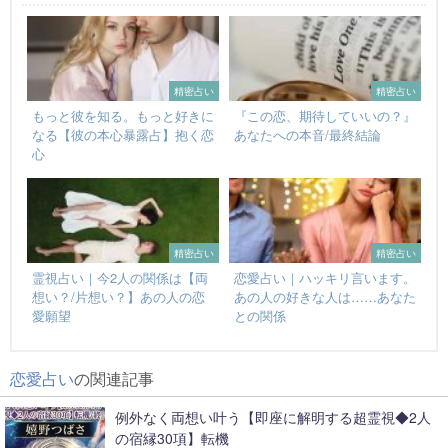
精密占い
精密占い
もっと彼を知る。もっと好きに
『この恋、期待していいの？』
なる【彼の本心暴露占】抱く恋
あなたへの本音/最終結論
心
精密占い
精密占い
霊視占い｜今2人の関係は【両
恋愛占い｜ハッキリ言います。
想い？/片想い？】あの人の恋
あの人の好きな人は……あなた
愛願望
との関係
恋愛占い
の関連記事
例外なく両想い叶う【即座に解明する超霊視◆2人
の宿縁30項】転機