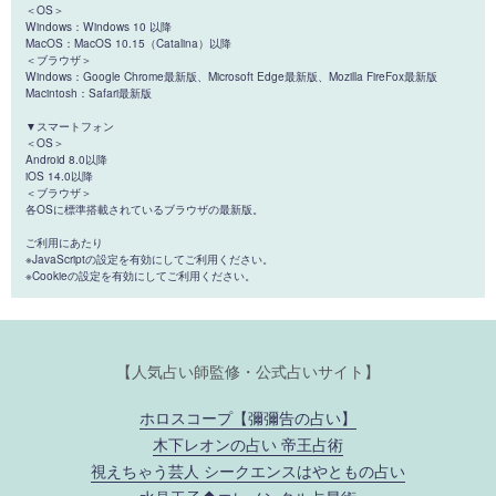
＜OS＞
Windows：Windows 10 以降
MacOS：MacOS 10.15（Catalina）以降
＜ブラウザ＞
Windows：Google Chrome最新版、Microsoft Edge最新版、Mozilla FireFox最新版
Macintosh：Safari最新版
▼スマートフォン
＜OS＞
Android 8.0以降
iOS 14.0以降
＜ブラウザ＞
各OSに標準搭載されているブラウザの最新版。
ご利用にあたり
※JavaScriptの設定を有効にしてご利用ください。
※Cookieの設定を有効にしてご利用ください。
【人気占い師監修・公式占いサイト】
ホロスコープ【彌彌告の占い】
木下レオンの占い 帝王占術
視えちゃう芸人 シークエンスはやともの占い