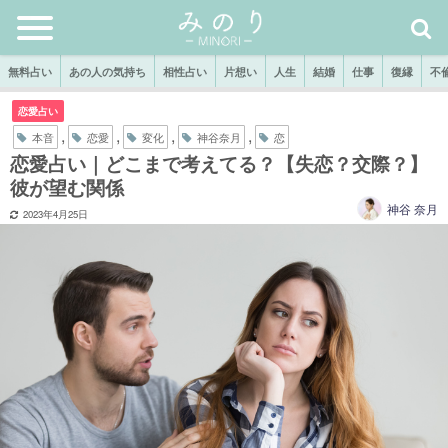
無料占い
あの人の気持ち
相性占い
片想い
人生
結婚
仕事
復縁
不
恋愛占い
,
,
,
,
本音
恋愛
変化
神谷奈月
恋
恋愛占い｜どこまで考えてる？【失恋？交際？】
彼が望む関係
神谷 奈月
2023年4月25日