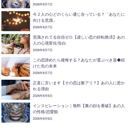
2026年8月7日
今２人の心どのくらい通じ合っている？「あなたに
向ける意識」
2026年8月7日
意識されてる自信ゼロ【虚しい恋の好転救済】あの
人の心境変化/告白
2026年8月7日
この恋諦めたら後悔する？あなたが選ぶべき道◆続
けた先の未来
2026年8月7日
正直に言います【その恋は脈アリ？】あの人に惹か
れる理由
2026年8月6日
インスピレーション｜無料【裏の顔を看破】あの人
の性格/恋愛観
2026年8月6日