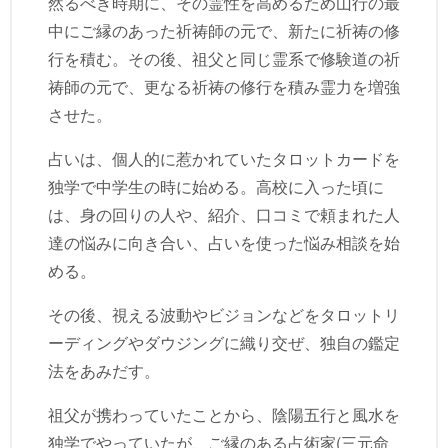
然るべき時期に、その霊性を高めるため山行の最
中にご縁のあった祈祷師の元で、新たに祈祷の修
行を積む。その後、祖父と同じ霊系で修験道の祈
祷師の元で、更なる祈祷の修行を積み霊力を増強
させた。
占いは、個人的に惹かれていたタロットカードを
独学で中学生の時に始める。高校に入った頃に
は、身の回りの人や、紹介、口コミで頼まれた人
達の悩みに向き合い、占いを使った悩み相談を始
める。
その後、視える波動やビジョンなどをタロットリ
ーディングやダウジングに織り交ぜ、独自の鑑定
法をあみだす。
祖父が携わっていたことから、陰陽五行と風水を
独学でやっていたが、ご縁のある占術家(三元命