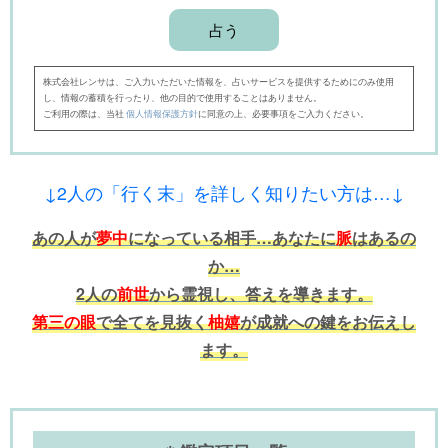
株式会社レンサは、ご入力いただいた情報を、占いサービスを提供するためにのみ使用
し、情報の蓄積を行ったり、他の目的で使用することはありません。
ご利用の際は、当社
個人情報保護方針
に同意の上、必要事項をご入力ください。
↓2人の「行く末」を詳しく知りたい方は…↓
あの人が
夢中
になっている相手…あなたに
脈
はあるの
か…
2人の
前世
から霊視し、答えを導きます。
第三の眼
で全てを見抜く
柚嬉
が成就への鍵をお伝えし
ます。