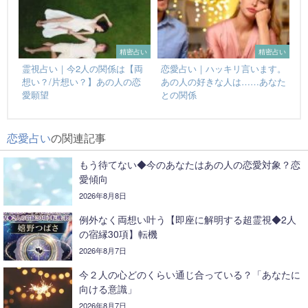
精密占い
精密占い
霊視占い｜今2人の関係は【両
恋愛占い｜ハッキリ言います。
想い？/片想い？】あの人の恋
あの人の好きな人は……あなた
愛願望
との関係
恋愛占い
の関連記事
もう待てない◆今のあなたはあの人の恋愛対象？恋
愛傾向
2026年8月8日
例外なく両想い叶う【即座に解明する超霊視◆2人
の宿縁30項】転機
2026年8月7日
今２人の心どのくらい通じ合っている？「あなたに
向ける意識」
2026年8月7日