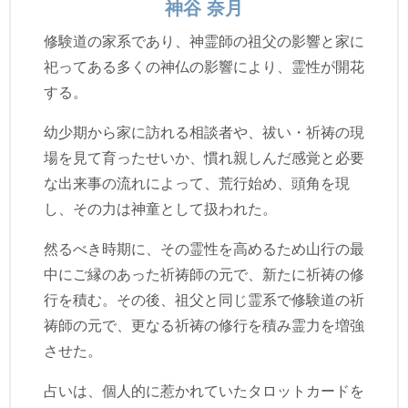
神谷 奈月
修験道の家系であり、神霊師の祖父の影響と家に
祀ってある多くの神仏の影響により、霊性が開花
する。
幼少期から家に訪れる相談者や、祓い・祈祷の現
場を見て育ったせいか、慣れ親しんだ感覚と必要
な出来事の流れによって、荒行始め、頭角を現
し、その力は神童として扱われた。
然るべき時期に、その霊性を高めるため山行の最
中にご縁のあった祈祷師の元で、新たに祈祷の修
行を積む。その後、祖父と同じ霊系で修験道の祈
祷師の元で、更なる祈祷の修行を積み霊力を増強
させた。
占いは、個人的に惹かれていたタロットカードを