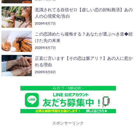
意識されてる自信ゼロ【虚しい恋の好転救済】あの
人の心境変化/告白
2026年8月7日
この恋諦めたら後悔する？あなたが選ぶべき道◆続
けた先の未来
2026年8月7日
正直に言います【その恋は脈アリ？】あの人に惹か
れる理由
2026年8月6日
スポンサーリンク