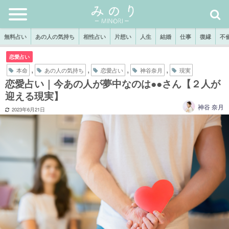
無料占い
あの人の気持ち
相性占い
片想い
人生
結婚
仕事
復縁
不
恋愛占い
,
,
,
,
本命
あの人の気持ち
恋愛占い
神谷奈月
現実
恋愛占い｜今あの人が夢中なのは●●さん【２人が
迎える現実】
神谷 奈月
2023年6月21日