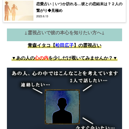
恋愛占い｜いつか訪れる…彼との恋結末は？２人の
繋がり◆見極め
2023.6.13
↓霊視占いで彼の本心を知りたい方へ↓
青森イタコ【
松田広子
】の霊視占い
▼あの人の
心の内
を少しだけ覗いてみませんか？▼