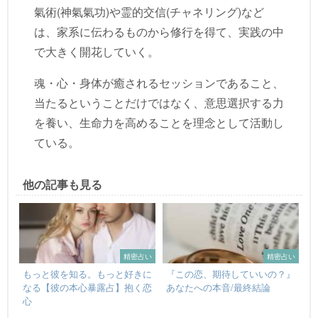
氣術(神氣氣功)や霊的交信(チャネリング)など
は、家系に伝わるものから修行を得て、実践の中
で大きく開花していく。
魂・心・身体が癒されるセッションであること、
当たるということだけではなく、意思選択する力
を養い、生命力を高めることを理念として活動し
ている。
他の記事も見る
精密占い
精密占い
もっと彼を知る。もっと好きに
『この恋、期待していいの？』
なる【彼の本心暴露占】抱く恋
あなたへの本音/最終結論
心