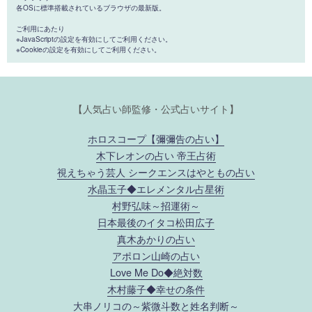
各OSに標準搭載されているブラウザの最新版。
ご利用にあたり
※JavaScriptの設定を有効にしてご利用ください。
※Cookieの設定を有効にしてご利用ください。
【人気占い師監修・公式占いサイト】
ホロスコープ【彌彌告の占い】
木下レオンの占い 帝王占術
視えちゃう芸人 シークエンスはやともの占い
水晶玉子◆エレメンタル占星術
村野弘味～招運術～
日本最後のイタコ松田広子
真木あかりの占い
アポロン山崎の占い
Love Me Do◆絶対数
木村藤子◆幸せの条件
大串ノリコの～紫微斗数と姓名判断～