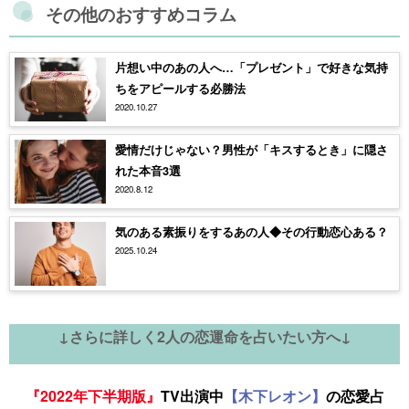
その他のおすすめコラム
片想い中のあの人へ…「プレゼント」で好きな気持
ちをアピールする必勝法
2020.10.27
愛情だけじゃない？男性が「キスするとき」に隠さ
れた本音3選
2020.8.12
気のある素振りをするあの人◆その行動恋心ある？
2025.10.24
↓さらに詳しく2人の恋運命を占いたい方へ↓
『2022年下半期版』
TV出演中
【木下レオン】
の恋愛占