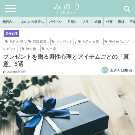
無料占い
あの人の気持ち
相性占い
片想い
人生
結婚
仕事
復縁
不
男性心理
,
,
,
,
男性心理
恋愛感情
プレゼント
男性の本音
男性からのプ
,
,
レゼント
贈り物
お土産
プレゼントを贈る男性心理とアイテムごとの「真
意」5選
みのり編集部
2022年8月19日