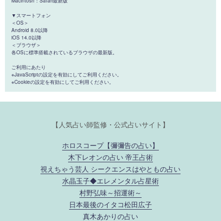
Macintosh：Safari最新版
▼スマートフォン
＜OS＞
Android 8.0以降
iOS 14.0以降
＜ブラウザ＞
各OSに標準搭載されているブラウザの最新版。
ご利用にあたり
※JavaScriptの設定を有効にしてご利用ください。
※Cookieの設定を有効にしてご利用ください。
【人気占い師監修・公式占いサイト】
ホロスコープ【彌彌告の占い】
木下レオンの占い 帝王占術
視えちゃう芸人 シークエンスはやともの占い
水晶玉子◆エレメンタル占星術
村野弘味～招運術～
日本最後のイタコ松田広子
真木あかりの占い