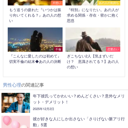
片想い
あの人の気持ち
もう追うの疲れた『いつかは振
『特別』になりたい。あの人が
り向いてくれる？』あの人の想
求める関係・存在・密かに抱く
い
思惑
不倫
恋愛占い
『こんなに愛したのは初めて』
ぎこちない2人【気まずいだ
切実不倫の結末◆あの人の決断
け？ 意識されてる？】あの人
の想い
男性心理
の関連記事
年下彼氏ってかわいい？めんどくさい？意外なメリ
ット・デメリット！
2025年12月2日
彼が好きな人にしか出さない「さりげない脈アリ行
動」5選