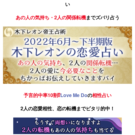
い
あの人の気持ち・2人の関係転機
までズバリ占う
予言的中率10割⁉
Love Me Do
の
相性占い
2人の恋愛相性、恋の転機までピタリ的中！