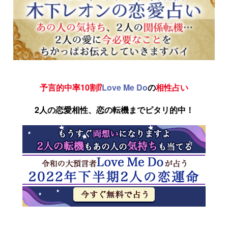
予言的中率10割⁉
Love Me Do
の
相性占い
2人の恋愛相性、恋の転機までピタリ的中！