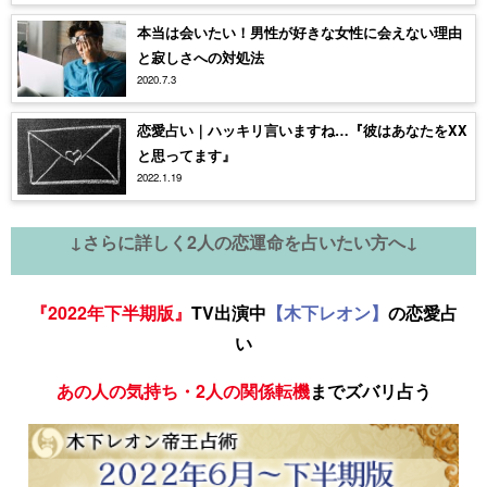
本当は会いたい！男性が好きな女性に会えない理由
と寂しさへの対処法
2020.7.3
恋愛占い｜ハッキリ言いますね…『彼はあなたをXX
と思ってます』
2022.1.19
↓さらに詳しく2人の恋運命を占いたい方へ↓
『2022年下半期版』
TV出演中
【木下レオン】
の恋愛占
い
あの人の気持ち・2人の関係転機
までズバリ占う