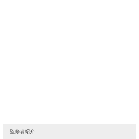
監修者紹介