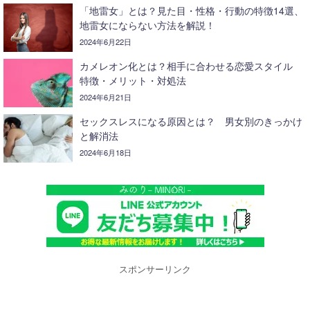
「地雷女」とは？見た目・性格・行動の特徴14選、
地雷女にならない方法を解説！
2024年6月22日
カメレオン化とは？相手に合わせる恋愛スタイル
特徴・メリット・対処法
2024年6月21日
セックスレスになる原因とは？ 男女別のきっかけ
と解消法
2024年6月18日
スポンサーリンク