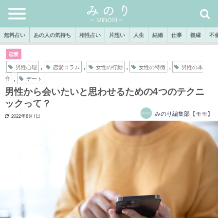
無料占い
あの人の気持ち
相性占い
片想い
人生
結婚
仕事
復縁
不
恋愛
,
,
,
,
男性心理
恋愛コラム
女性の行動
女性の特徴
男性の本
,
音
デート
男性から会いたいと思わせるための4つのテクニ
ックって？
みのり編集部【モモ】
2022年8月1日