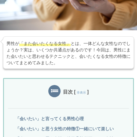
男性が
「また会いたくなる女性」
とは、一体どんな女性なのでし
ょうか？実は、いくつか共通点があるのです！今回は、男性にま
た会いたいと思わせるテクニックと、会いたくなる女性の特徴に
ついてまとめてみました。
目次
[
]
非表示
「会いたい」と言ってくる男性心理
「会いたい」と思う女性の特徴①一緒にいて楽しい