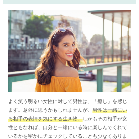
よく笑う明るい女性に対して男性は、「癒し」を感じ
ます。意外に思うかもしれませんが、
男性は一緒にい
る相手の表情を気にする生き物。
しかもその相手が女
性ともなれば、自分と一緒にいる時に楽しんでくれて
いるかを密かにチェックしていることも少なくありま