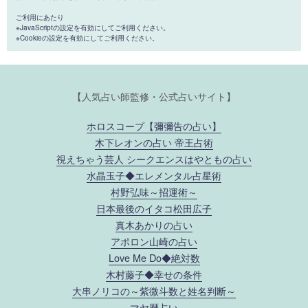
ご利用にあたり
※JavaScriptの設定を有効にしてご利用ください。
※Cookieの設定を有効にしてご利用ください。
【人気占い師監修・公式占いサイト】
ホロスコープ【彌彌告の占い】
木下レオンの占い 帝王占術
視えちゃう芸人 シークエンスはやともの占い
水晶玉子◆エレメンタル占星術
村野弘味～招運術～
日本最後のイタコ松田広子
真木あかりの占い
アポロン山崎の占い
Love Me Do◆絶対数
木村藤子◆幸せの条件
大串ノリコの～紫微斗数と姓名判断～
マヤ暦占い