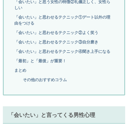
「会いたい」と思う女性の特徴②礼儀正しく、女性ら
しい
「会いたい」と思わせるテクニック①デート以外の理
由をつける
「会いたい」と思わせるテクニック②よく笑う
「会いたい」と思わせるテクニック③自分磨き
「会いたい」と思わせるテクニック④聞き上手になる
「最初」と「最後」が重要！
まとめ
その他のおすすめコラム
「会いたい」と言ってくる男性心理