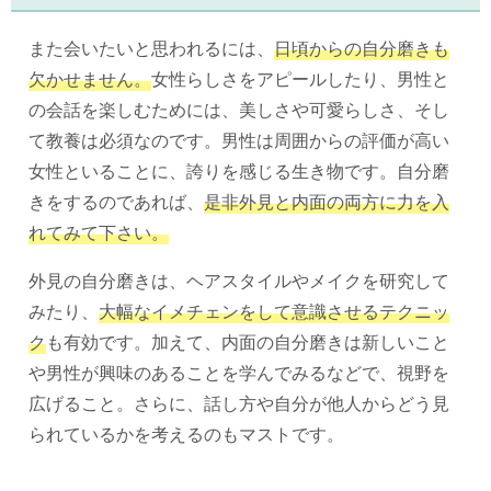
また会いたいと思われるには、
日頃からの自分磨きも
欠かせません。
女性らしさをアピールしたり、男性と
の会話を楽しむためには、美しさや可愛らしさ、そし
て教養は必須なのです。男性は周囲からの評価が高い
女性といることに、誇りを感じる生き物です。自分磨
きをするのであれば、
是非外見と内面の両方に力を入
れてみて下さい。
外見の自分磨きは、ヘアスタイルやメイクを研究して
みたり、
大幅なイメチェンをして意識させるテクニッ
ク
も有効です。加えて、内面の自分磨きは新しいこと
や男性が興味のあることを学んでみるなどで、視野を
広げること。さらに、話し方や自分が他人からどう見
られているかを考えるのもマストです。