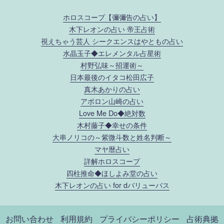
ホロスコープ【彌彌告の占い】
木下レオンの占い 帝王占術
視えちゃう芸人 シークエンスはやともの占い
水晶玉子◆エレメンタル占星術
村野弘味～招運術～
日本最後のイタコ松田広子
真木あかりの占い
アポロン山崎の占い
Love Me Do◆絶対数
木村藤子◆幸せの条件
大串ノリコの～紫微斗数と姓名判断～
マヤ暦占い
詳解ホロスコープ
四柱推命◆ほしよみ堂の占い
木下レオンの占い for dバリューパス
お問い合わせ
利用規約
プライバシーポリシー
占術典拠