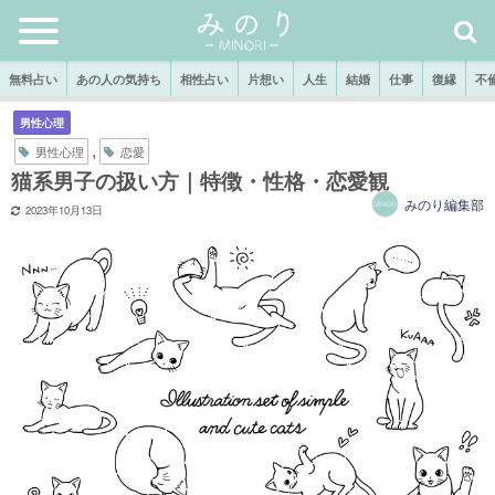
無料占い
あの人の気持ち
相性占い
片想い
人生
結婚
仕事
復縁
不
男性心理
,
男性心理
恋愛
猫系男子の扱い方｜特徴・性格・恋愛観
みのり編集部
2023年10月13日