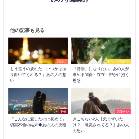
他の記事も見る
片想い
あの人の気持ち
もう追うの疲れた『いつかは振
『特別』になりたい。あの人が
り向いてくれる？』あの人の想
求める関係・存在・密かに抱く
い
思惑
不倫
恋愛占い
『こんなに愛したのは初めて』
ぎこちない2人【気まずいだ
切実不倫の結末◆あの人の決断
け？ 意識されてる？】あの人
の想い