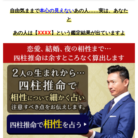
自由気ままで
本心の見えない
あの人……実は、あなた
と
あの人は【
XXXX
】という鑑定結果が出ていますよ