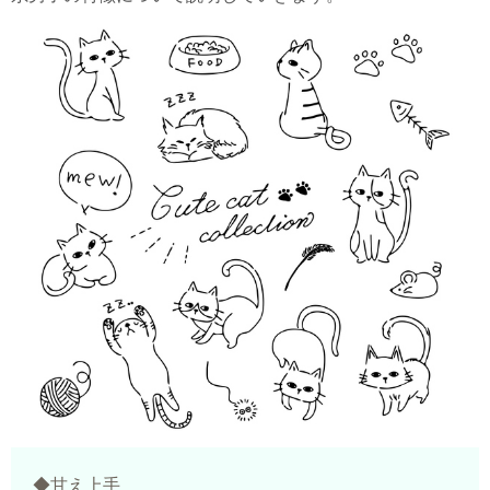
◆甘え上手