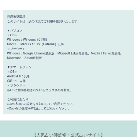
利用推奨環境
このサイトは、次の環境でご利用を推奨いたします。
▼パソコン
＜OS＞
Windows：Windows 10 以降
MacOS：MacOS 10.15（Catalina）以降
＜ブラウザ＞
Windows：Google Chrome最新版、Microsoft Edge最新版、Mozilla FireFox最新版
Macintosh：Safari最新版
▼スマートフォン
＜OS＞
Android 8.0以降
iOS 14.0以降
＜ブラウザ＞
各OSに標準搭載されているブラウザの最新版。
ご利用にあたり
※JavaScriptの設定を有効にしてご利用ください。
※Cookieの設定を有効にしてご利用ください。
【人気占い師監修・公式占いサイト】