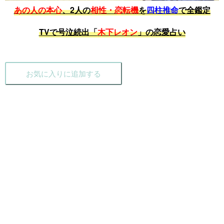
あの人の本心
、2人の
相性・恋転機
を
四柱推命
で全鑑定
TVで号泣続出「
木下レオン
」の恋愛占い
お気に入りに追加する