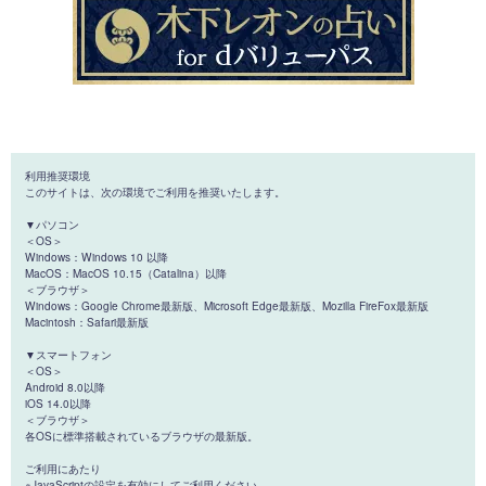
利用推奨環境
このサイトは、次の環境でご利用を推奨いたします。
▼パソコン
＜OS＞
Windows：Windows 10 以降
MacOS：MacOS 10.15（Catalina）以降
＜ブラウザ＞
Windows：Google Chrome最新版、Microsoft Edge最新版、Mozilla FireFox最新版
Macintosh：Safari最新版
▼スマートフォン
＜OS＞
Android 8.0以降
iOS 14.0以降
＜ブラウザ＞
各OSに標準搭載されているブラウザの最新版。
ご利用にあたり
※JavaScriptの設定を有効にしてご利用ください。