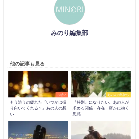
みのり編集部
他の記事も見る
片想い
あの人の気持ち
もう追うの疲れた『いつかは振
『特別』になりたい。あの人が
り向いてくれる？』あの人の想
求める関係・存在・密かに抱く
い
思惑