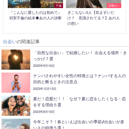
不倫
恋愛占い
『こんなに愛したのは初めて』
ぎこちない2人【気まずいだ
切実不倫の結末◆あの人の決断
け？ 意識されてる？】あの人
の想い
出会い
の関連記事
「自然な出会い」で結婚したい！ 出会える場所・き
っかけ７選
2025年9月16日
ナンパされやすい女性の特徴とは？ナンパする人の
目的と断るときの注意点
2023年12月13日
夏だ！恋愛だ！！ なぜ？夏に恋をしたくなる・恋
をする理由５選
2023年8月10日
今年こそ？！春といえば出会いの季節♪出会いが多
い人の特徴５選！