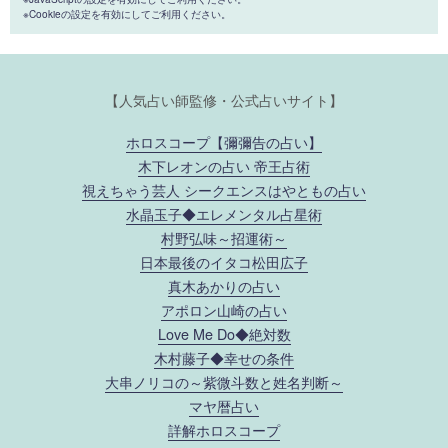
※Cookieの設定を有効にしてご利用ください。
【人気占い師監修・公式占いサイト】
ホロスコープ【彌彌告の占い】
木下レオンの占い 帝王占術
視えちゃう芸人 シークエンスはやともの占い
水晶玉子◆エレメンタル占星術
村野弘味～招運術～
日本最後のイタコ松田広子
真木あかりの占い
アポロン山崎の占い
Love Me Do◆絶対数
木村藤子◆幸せの条件
大串ノリコの～紫微斗数と姓名判断～
マヤ暦占い
詳解ホロスコープ