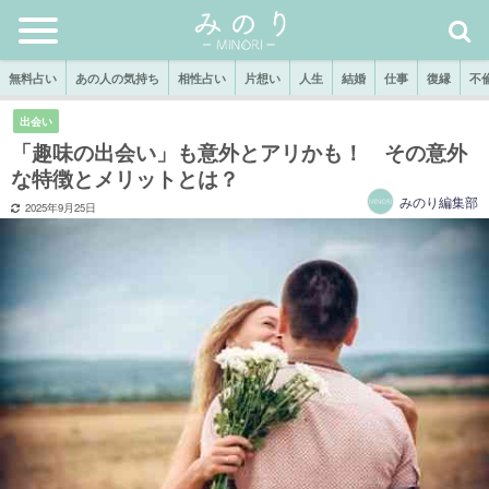
無料占い
あの人の気持ち
相性占い
片想い
人生
結婚
仕事
復縁
不
出会い
「趣味の出会い」も意外とアリかも！ その意外
な特徴とメリットとは？
みのり編集部
2025年9月25日