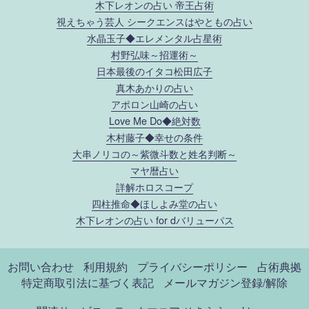
木下レオンの占い 帝王占術
視えちゃう芸人 シークエンスはやともの占い
水晶玉子◆エレメンタル占星術
村野弘味～招運術～
日本最後のイタコ松田広子
真木あかりの占い
アポロン山崎の占い
Love Me Do◆絶対数
木村藤子◆幸せの条件
大串ノリコの～紫微斗数と姓名判断～
マヤ暦占い
詳解ホロスコープ
四柱推命◆ほしよみ堂の占い
木下レオンの占い for dバリューパス
お問い合わせ
利用規約
プライバシーポリシー
占術典拠
特定商取引法に基づく表記
メールマガジン登録/解除