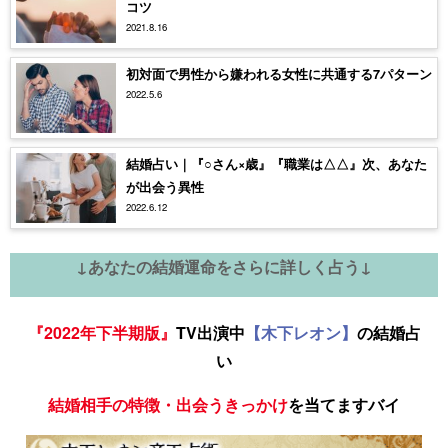
コツ
2021.8.16
初対面で男性から嫌われる女性に共通する7パターン
2022.5.6
結婚占い｜『○さん×歳』『職業は△△』次、あなた
が出会う異性
2022.6.12
↓あなたの結婚運命をさらに詳しく占う↓
『2022年下半期版』
TV出演中
【木下レオン】
の結婚占
い
結婚相手の特徴・出会うきっかけ
を当てますバイ