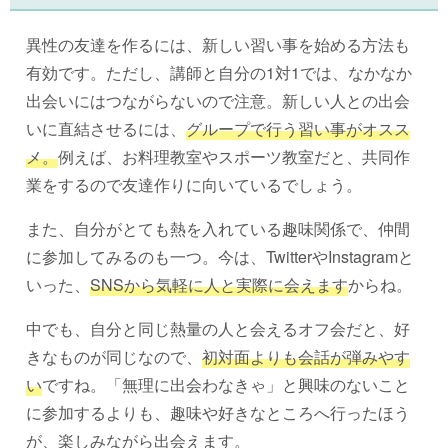
異性の友達を作るには、新しい習い事を始める方法も
有効です。ただし、講師と自分の1対1では、なかなか
出会いにはつながらないので注意。新しい人との出会
いに直結させるには、
グループで行う習い事がオスス
メ。
例えば、お料理教室やスポーツ教室だと、共同作
業をするので友達作りに向いているでしょう。
また、自分がとても熱を入れている趣味関係で、仲間
に参加してみるのも一つ。今は、TwitterやInstagramと
いった、
SNSから気軽に人と実際に会えます
からね。
中でも、自分と同じ熱量の人と会えるオフ会だと、好
きなものが同じなので、
初対面よりも会話が弾みやす
い
ですね。「無理に出会わなきゃ」と興味のないこと
に参加するよりも、趣味や好きなところへ行ったほう
が、楽しみながら出会えます。