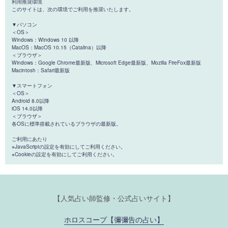
利用推奨環境
このサイトは、次の環境でご利用を推奨いたします。
▼パソコン
＜OS＞
Windows：Windows 10 以降
MacOS：MacOS 10.15（Catalina）以降
＜ブラウザ＞
Windows：Google Chrome最新版、Microsoft Edge最新版、Mozilla FireFox最新版
Macintosh：Safari最新版
▼スマートフォン
＜OS＞
Android 8.0以降
iOS 14.0以降
＜ブラウザ＞
各OSに標準搭載されているブラウザの最新版。
ご利用にあたり
※JavaScriptの設定を有効にしてご利用ください。
※Cookieの設定を有効にしてご利用ください。
【人気占い師監修・公式占いサイト】
ホロスコープ【彌彌告の占い】