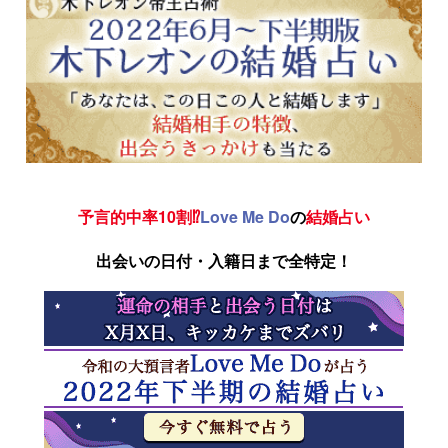
予言的中率10割⁉
Love Me Do
の
結婚占い
出会いの日付・入籍日まで全特定！