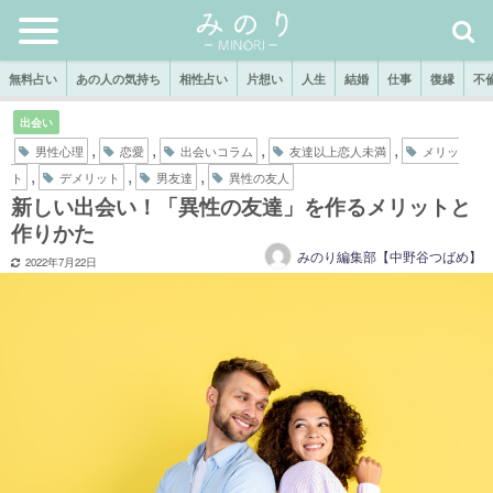
無料占い
あの人の気持ち
相性占い
片想い
人生
結婚
仕事
復縁
不
出会い
,
,
,
,
男性心理
恋愛
出会いコラム
友達以上恋人未満
メリッ
,
,
,
ト
デメリット
男友達
異性の友人
新しい出会い！「異性の友達」を作るメリットと
作りかた
みのり編集部【中野谷つばめ】
2022年7月22日