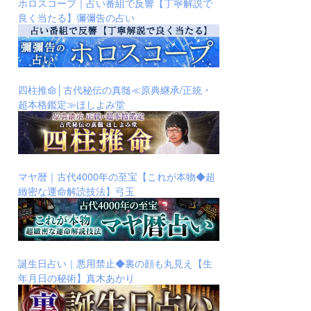
ホロスコープ｜占い番組で反響【丁寧解説で
良く当たる】彌彌告の占い
四柱推命│古代秘伝の真髄≪原典継承/正統・
超本格鑑定≫ほしよみ堂
マヤ暦｜古代4000年の至宝【これが本物◆超
緻密な運命解読技法】弓玉
誕生日占い｜悪用禁止◆裏の顔も丸見え【生
年月日の秘術】真木あかり