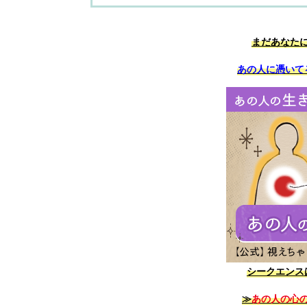
まだあなた
あの人に憑いて
シークエンス
≫
あの人の心