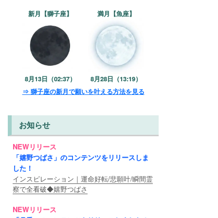
新月【獅子座】
満月【魚座】
8月13日（02:37）
8月28日（13:19）
⇒ 獅子座の新月で願いを叶える方法を見る
お知らせ
NEWリリース
「嬉野つばさ」のコンテンツをリリースしま
した！
インスピレーション｜運命好転/悲願叶/瞬間霊
察で全看破◆嬉野つばさ
NEWリリース