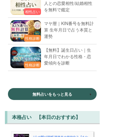
人との恋愛相性/結婚相性
を無料で鑑定
相性占い
マヤ暦｜KIN番号を無料計
算 生年月日で占う本質と
運勢
性格診断
【無料】誕生日占い｜生
年月日でわかる性格・恋
愛傾向を診断
性格診断
無料占いをもっと見る
本格占い 【本日のおすすめ】
“心の闇が消滅”規格外の超的中占【あな