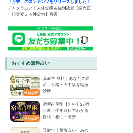
「月香」のコンテンツをリリースしました！
チャクラ占い｜人体覚醒＆強制成就【運命正
し現実変える神霊力】月香
おすすめ無料占い
算命学 無料｜あなたの運
命・性格・天中殺を精密
診断
性格診断
宿曜占星術【無料】27宿
診断｜生年月日でわかる
性格・相性・運勢
性格診断
算命学｜相性占い・あの