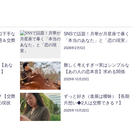
口下手な
SNSで話題！月華が月星座で暴く
惑＆交際
「本当のあなた」と「恋の現実」
2026年2月5日
る【あな
難しく考えすぎ⇒実はシンプルな
？】
【あの人の恋本音】求める関係
2025年10月23日
？【交際
ずっと好き（進展は曖昧）【長期
の現状
片想い◆2人は交際できる？】
2025年10月22日