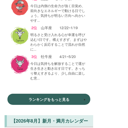
今日は内側の生命力が強く目覚め、
前向きなエネルギーで動ける日でし
ょう。気持ちが明るい方向へ向かい
やす...
2位
山羊座
12/22~1/19
明るさと受け入れる心が幸運を呼び
込む1日です。構えすぎず、まずはや
わらかく反応することで流れが自然
に...
3位
牡牛座
4/21~5/20
今日は気持ちを解放することで運が
生き生きと動き出す日です。きっち
り整えすぎるより、少し自由に楽し
む意...
ランキングをもっと見る
【2026年8月】新月・満月カレンダー