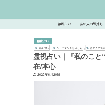
無料占い
あの人の気持ち
精密占い
,
,
霊視占い
シークエンスはやとも
あの人の気
霊視占い｜『私のこと
在/本心
2023年6月20日