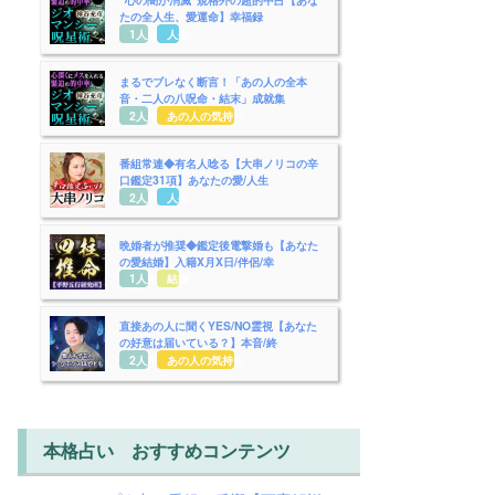
たの全人生、愛運命】幸福録
1人用
人生
まるでブレなく断言！「あの人の全本
音・二人の八呪命・結末」成就集
2人用
あの人の気持ち
番組常連◆有名人唸る【大串ノリコの辛
口鑑定31項】あなたの愛/人生
2人用
人生
晩婚者が推奨◆鑑定後電撃婚も【あなた
の愛結婚】入籍X月X日/伴侶/幸
1人用
結婚
直接あの人に聞くYES/NO霊視【あなた
の好意は届いている？】本音/終
2人用
あの人の気持ち
本格占い おすすめコンテンツ