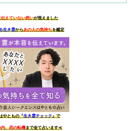
に
伝えていない想い
が視えました
る生き霊
から
あの人の気持ち
を鑑定
はやともの
『生き霊チェック』
で
の内
、
恋の転機
まで全て占います≪