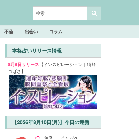
不倫
出会い
コラム
本格占いリリース情報
【インスピレーション｜嬉野
8月6日リリース
つばさ】
【2026年8月10日(月)】今日の運勢
1位
魚座
2/19~3/20