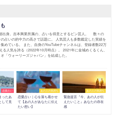
とも
東京都出身。吉本興業所属の、占いを得意とするピン芸人。 数々の
の占いの的中力の高さで話題に。 人気芸人も多数鑑定した実績を
めている。 また、自身のYouTubeチャンネルは、登録者数22万
る人気を誇る（2022年10月時点）。 2021年に金城めくるくん、
リオ「ウォーリーズジャパン」を結成した。
恋愛占い
あの人の気持ち
あの人の気持ち
まったあ
恋愛占い｜心を落ち着かせ
緊急提言『今、あの人が伝
として見
て【あの人があなたに伝え
えたいこと』あなたの存在
たい想い】
感