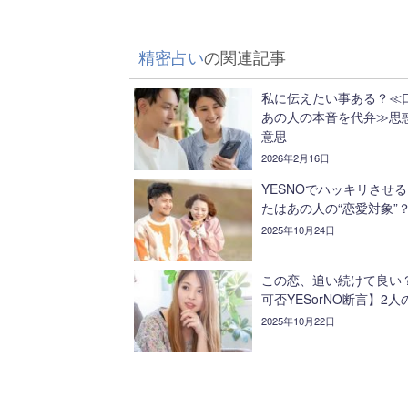
精密占い
の関連記事
私に伝えたい事ある？≪
あの人の本音を代弁≫思
意思
2026年2月16日
YESNOでハッキリさせ
たはあの人の“恋愛対象”
2025年10月24日
この恋、追い続けて良い
可否YESorNO断言】2人
2025年10月22日