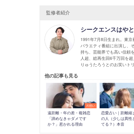
監修者紹介
シークエンスはや
1991年7月8日生まれ。
バラエティ番組に出演し、そ
持ち、芸能界でも高い信頼を集
人超、総再生回6千万回を超え
りゅうたろうとのお笑いト
他の記事も見る
片想い
遠距離・年の差・複雑恋
恋愛占い｜距離縮
「諦めなきゃダメです
の人（少しは異性
か？」惹かれる理由
てる？）本音