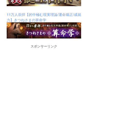
11万人崇拝【的中極む現実理論/運命矯正/成就
力】きつねさまの算命学
スポンサーリンク