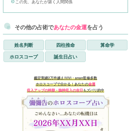
この先、あなたが築く人間関係
その他の占術で
あなたの金運
を占う
姓名判断
四柱推命
算命学
ホロスコープ
誕生日占い
鑑定実績2万件越え/ViVi・anan監修多数
ホロスコープで分かる！あなたの
金運
収入アップの時期
・
臨時収入の吉日
もズバリ的中