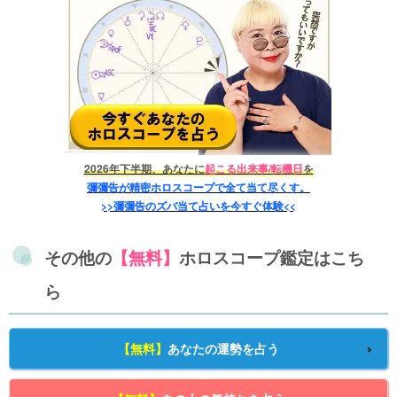
2026年下半期、あなたに
起こる出来事/転機日
を
彌彌告が精密ホロスコープで全て当て尽くす。
>>彌彌告のズバ当て占いを今すぐ体験<<
その他の
【無料】
ホロスコープ鑑定はこち
ら
【無料】
あなたの運勢を占う