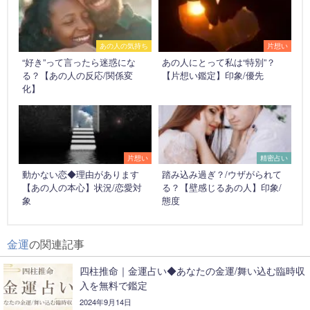
あの人の気持ち
片想い
“好き”って言ったら迷惑にな
あの人にとって私は“特別”？
る？【あの人の反応/関係変
【片想い鑑定】印象/優先
化】
片想い
精密占い
動かない恋◆理由があります
踏み込み過ぎ？/ウザがられて
【あの人の本心】状況/恋愛対
る？【壁感じるあの人】印象/
象
態度
金運
の関連記事
四柱推命｜金運占い◆あなたの金運/舞い込む臨時収
入を無料で鑑定
2024年9月14日