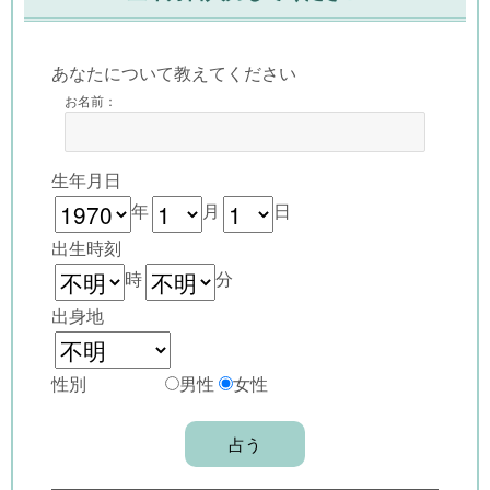
あなたについて教えてください
お名前：
生年月日
年
月
日
出生時刻
時
分
出身地
性別
男性
女性