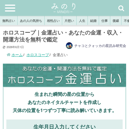
無料占い
あの人の気持ち
相性占い
片想い
人生
結婚
仕事
復縁
不
ホロスコープ｜金運占い・あなたの金運・収入・
開運方法を無料で鑑定
チャコとクォッカの星読み研究会
2026年6月1日
ホーム
ホロスコープ
金運占い
生まれた瞬間の星の位置から
あなたのネイタルチャートを作成し
天体の位置を1つずつ丁寧に読み解いていきます。
生年月日入力してください