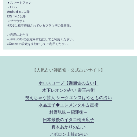
▼スマートフォン
＜OS＞
Android 8.0以降
iOS 14.0以降
＜ブラウザ＞
各OSに標準搭載されているブラウザの最新版。
ご利用にあたり
※JavaScriptの設定を有効にしてご利用ください。
※Cookieの設定を有効にしてご利用ください。
【人気占い師監修・公式占いサイト】
ホロスコープ【彌彌告の占い】
木下レオンの占い 帝王占術
視えちゃう芸人 シークエンスはやともの占い
水晶玉子◆エレメンタル占星術
村野弘味～招運術～
日本最後のイタコ松田広子
真木あかりの占い
アポロン山崎の占い