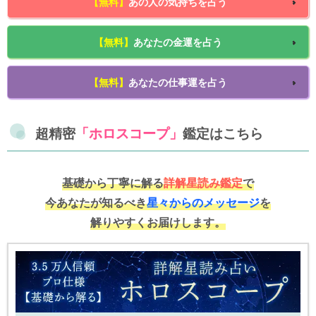
【無料】
あの人の気持ちを占う
【無料】
あなたの金運を占う
【無料】
あなたの仕事運を占う
超精密
「ホロスコープ」
鑑定はこちら
基礎から丁寧に解る
詳解星読み鑑定
で
今あなたが知るべき
星々からのメッセージ
を
解りやすくお届けします。