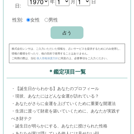
年
月
日
日:
性別:
女性
男性
株式会社レンサは、ご入力いただいた情報を、占いサービスを提供するためにのみ使用し、
情報の蓄積を行ったり、他の目的で使用することはありません。
ご利用の際は、当社
個人情報保護方針
に同意の上、必要事項をご入力ください。
＊鑑定項目一覧
・【誕生日からわかる】あなたのプロフィール
・現状、あなたにはどんな金運が訪れている？
・あなたがさらに金運を上げていくために重要な開運法
・生涯に渡って財産を築いていくために、あなたが実践す
べき財テク
・誕生日が明らかにする、あなたに授けられた性格
・あなたが実は隠している他人には見せない顔