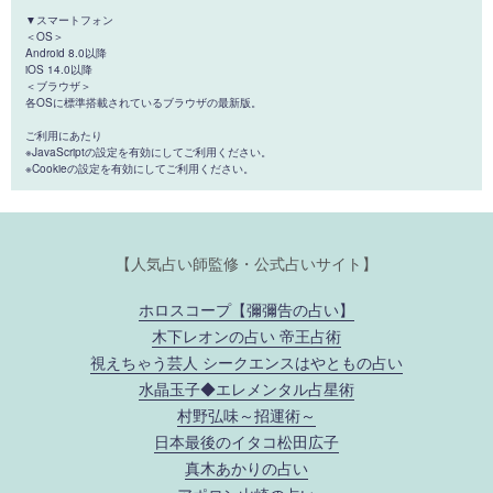
▼スマートフォン
＜OS＞
Android 8.0以降
iOS 14.0以降
＜ブラウザ＞
各OSに標準搭載されているブラウザの最新版。
ご利用にあたり
※JavaScriptの設定を有効にしてご利用ください。
※Cookieの設定を有効にしてご利用ください。
【人気占い師監修・公式占いサイト】
ホロスコープ【彌彌告の占い】
木下レオンの占い 帝王占術
視えちゃう芸人 シークエンスはやともの占い
水晶玉子◆エレメンタル占星術
村野弘味～招運術～
日本最後のイタコ松田広子
真木あかりの占い