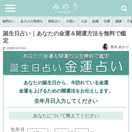
無料占い
あの人の気持ち
相性占い
片想い
人生
結婚
仕事
復縁
不
誕生日占い｜あなたの金運＆開運方法を無料で鑑
定
真木 あかり
2026年5月19日
あなたの誕生日から、今訪れている金運
金運を上げるための開運法をお伝えします。
生年月日入力してください
あなたについて教えてください
生年月