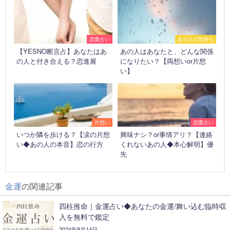
恋愛占い
あの人の気持ち
【YESNO断言占】あなたはあ
あの人はあなたと、どんな関係
の人と付き合える？恋進展
になりたい？【両想いor片想
い】
片想い
恋愛占い
いつか隣を歩ける？【涙の片想
興味ナシ？or事情アリ？【連絡
い◆あの人の本音】恋の行方
くれないあの人◆本心解明】優
先
金運
の関連記事
四柱推命｜金運占い◆あなたの金運/舞い込む臨時収
入を無料で鑑定
2024年9月14日