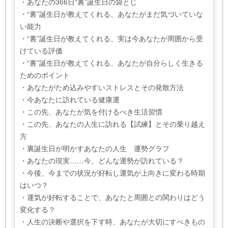
・あなたの366日“裏”誕生日の袋とじ
・“裏”誕生日が教えてくれる、あなたがまだ気づいていな
い能力
・“裏”誕生日が教えてくれる、実は今あなたが周囲から受
けている評価
・“裏”誕生日が教えてくれる、あなたが自分らしく生きる
ためのポイント
・あなたがため込みやすいストレスとその発散方法
・今あなたに訪れている健康運
・この先、あなたが気を付けるべき生活習慣
・この先、あなたの人生に訪れる【試練】とその乗り越え
方
・裏誕生日が明かすあなたの人生 運勢グラフ
・あなたの現実……今、どんな運勢が訪れている？
・今後、今までの状況が好転し運気が上向きに変わる時期
はいつ？
・運気が好転することで、あなたと周囲との関わりはどう
変化する？
・人生の決断や選択を下す時、あなたが大切にすべきもの