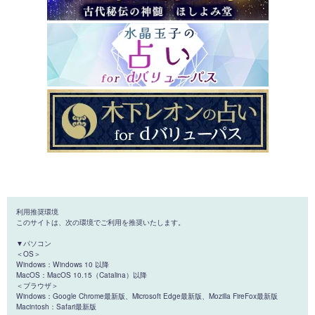
利用推奨環境
このサイトは、次の環境でご利用を推奨いたします。
▼パソコン
＜OS＞
Windows：Windows 10 以降
MacOS：MacOS 10.15（Catalina）以降
＜ブラウザ＞
Windows：Google Chrome最新版、Microsoft Edge最新版、Mozilla FireFox最新版
Macintosh：Safari最新版