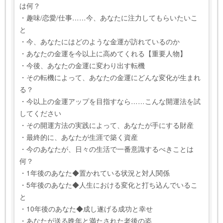
は何？
・趣味/恋愛/仕事……今、あなたに注力してもらいたいこ
と
・今、あなたにはどのような金運が訪れているのか
・あなたの金運を今以上に高めてくれる【重要人物】
・今後、あなたの金運に変わり出す転機
・その転機によって、あなたの金運にどんな変化が生まれ
る？
・今以上の金運アップを目指すなら……こんな開運法を試
してください
・その開運方法の実践によって、あなたが手にする財産
・最終的に、あなたが生涯で築く資産
・今のあなたが、日々の生活で一番意識するべきことは
何？
・1年後のあなた◆置かれている状況と対人関係
・5年後のあなた◆人生における変化と打ち込んでいるこ
と
・10年後のあなた◆成し遂げる成功と幸せ
・あなたが送る晩年と満たされた老後の姿