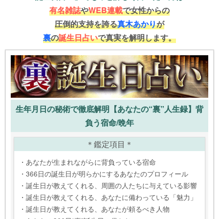
有名雑誌
や
WEB連載
で女性からの
圧倒的支持を誇る
真木あかり
が
裏
の
誕生日占い
で真実を解明します。
生年月日の秘術で徹底解明【あなたの“裏”人生録】背
負う宿命/晩年
＊鑑定項目＊
・あなたが生まれながらに背負っている宿命
・366日の誕生日が明らかにするあなたのプロフィール
・誕生日が教えてくれる、周囲の人たちに与えている影響
・誕生日が教えてくれる、あなたに備わっている「魅力」
・誕生日が教えてくれる、あなたが頼るべき人物