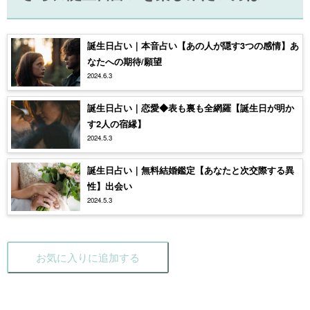
誕生日占い｜本音占い【あの人が隠す3つの感情】あ
なたへの期待/願望
2024.6.3
誕生日占い｜恋愛◆表も裏も全網羅【誕生日が明か
す2人の宿縁】
2024.5.3
誕生日占い｜無料結婚鑑定【あなたと次交際する異
性】出会い
2024.5.3
お気に入りに追加する