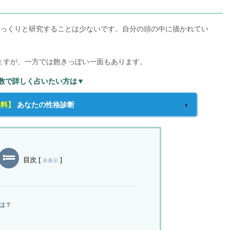
じっくりと研究することは少ないです。自分の頭の中に描かれてい
。
ますが、一方では飽きっぽい一面もあります。
数で詳しく占いたい方は▼
無料】
あなたの性格診断
目次
[
]
非表示
は？