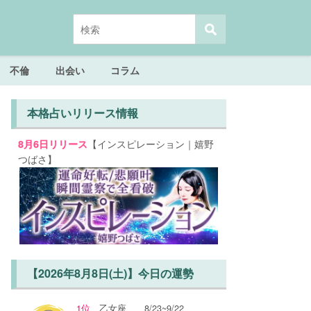
不倫
出会い
コラム
本格占いリリース情報
【インスピレーション｜嬉野
8月6日リリース
つばさ】
【2026年8月8日(土)】今日の運勢
1位
乙女座
8/23~9/22