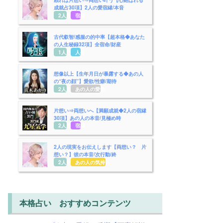
成就占30項】2人の愛宿縁/本音
2人用
宿縁
古代叡智/感服の的中率【超本格◆あなた
の人生秘録32項】全宿命/財産
1人用
人生
想像以上【生年月日が暴露する◆あの人
の“夜の顔”】愛欲/性癖/期待
2人用
あの人の愛欲
片想い⇒両想いへ【満願成就◆2人の宿縁
30項】あの人の本音/見極め時
2人用
宿縁
2人の現実をお伝えします【両想い？ 片
想い？】彼の本音/次行動/終
2人用
あの人の気持ち
本格占い おすすめコンテンツ