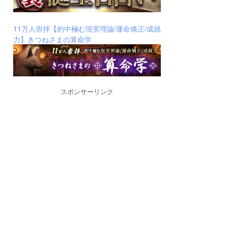
11万人崇拝【的中極む現実理論/運命矯正/成就
力】きつねさまの算命学
スポンサーリンク