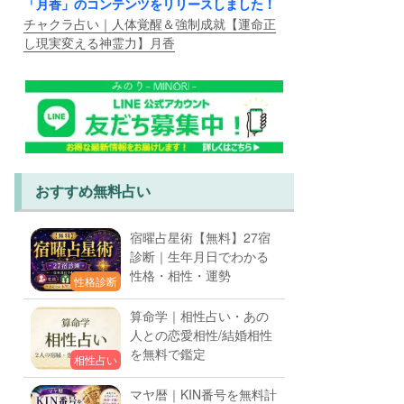
「月香」のコンテンツをリリースしました！
チャクラ占い｜人体覚醒＆強制成就【運命正
し現実変える神霊力】月香
おすすめ無料占い
宿曜占星術【無料】27宿
診断｜生年月日でわかる
性格・相性・運勢
性格診断
算命学｜相性占い・あの
人との恋愛相性/結婚相性
を無料で鑑定
相性占い
マヤ暦｜KIN番号を無料計