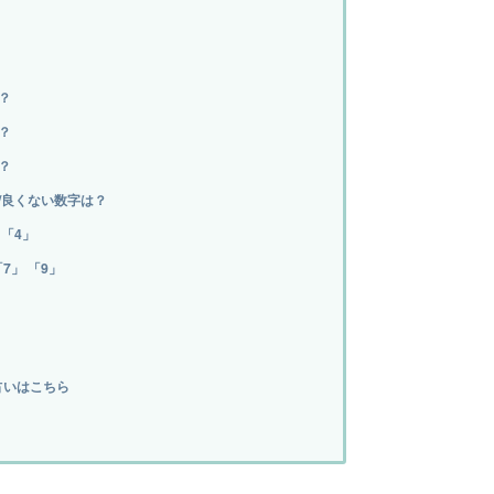
？
？
？
/良くない数字は？
「4」
7」 「9」
占いはこちら