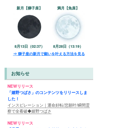
新月【獅子座】
満月【魚座】
8月13日（02:37）
8月28日（13:19）
⇒ 獅子座の新月で願いを叶える方法を見る
お知らせ
NEWリリース
「嬉野つばさ」のコンテンツをリリースしま
した！
インスピレーション｜運命好転/悲願叶/瞬間霊
察で全看破◆嬉野つばさ
NEWリリース