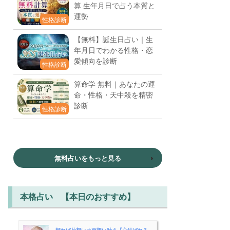
算 生年月日で占う本質と
運勢
性格診断
【無料】誕生日占い｜生
年月日でわかる性格・恋
愛傾向を診断
性格診断
算命学 無料｜あなたの運
命・性格・天中殺を精密
診断
性格診断
無料占いをもっと見る
本格占い 【本日のおすすめ】
頼れば片想い⇒両想い叶う【心結ばれる