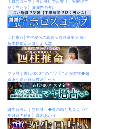
ホロスコープ｜占い番組で反響【丁寧解説で
良く当たる】彌彌告の占い
四柱推命│古代秘伝の真髄≪原典継承/正統・
超本格鑑定≫ほしよみ堂
マヤ暦｜古代4000年の至宝【これが本物◆超
緻密な運命解読技法】弓玉
誕生日占い｜悪用禁止◆裏の顔も丸見え【生
年月日の秘術】真木あかり