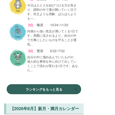
今日は人と人を結びつける力が高ま
り、調和の中で運が開いていく日で
す。対立よりも理解、ばらばらより
も一...
2位
蠍座
10/24~11/22
内側から強い意志が湧いてくる1日で
す。周囲に流されるより、自分の中
で大事にしたいものを守ることが運
気...
3位
蟹座
6/22~7/22
自分の中に溜め込んでいたものや、
個人的な事情を外に向けて出してい
くことで流れが変わる1日です。あな
た...
ランキングをもっと見る
【2026年8月】新月・満月カレンダー