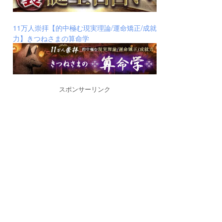
11万人崇拝【的中極む現実理論/運命矯正/成就
力】きつねさまの算命学
スポンサーリンク