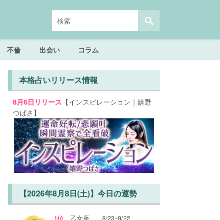
不倫
出会い
コラム
本格占いリリース情報
【インスピレーション｜嬉野
8月6日リリース
つばさ】
【2026年8月8日(土)】今日の運勢
1位
乙女座
8/23~9/22