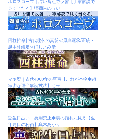
ホロスコープ｜占い番組で反響【丁寧解説で
良く当たる】彌彌告の占い
四柱推命│古代秘伝の真髄≪原典継承/正統・
超本格鑑定≫ほしよみ堂
マヤ暦｜古代4000年の至宝【これが本物◆超
緻密な運命解読技法】弓玉
誕生日占い｜悪用禁止◆裏の顔も丸見え【生
年月日の秘術】真木あかり