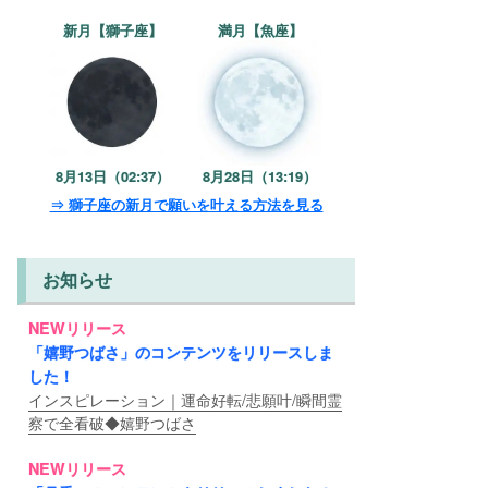
新月【獅子座】
満月【魚座】
8月13日（02:37）
8月28日（13:19）
⇒ 獅子座の新月で願いを叶える方法を見る
お知らせ
NEWリリース
「嬉野つばさ」のコンテンツをリリースしま
した！
インスピレーション｜運命好転/悲願叶/瞬間霊
察で全看破◆嬉野つばさ
NEWリリース