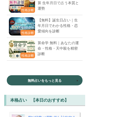
算 生年月日で占う本質と
運勢
性格診断
【無料】誕生日占い｜生
年月日でわかる性格・恋
愛傾向を診断
性格診断
算命学 無料｜あなたの運
命・性格・天中殺を精密
診断
性格診断
無料占いをもっと見る
本格占い 【本日のおすすめ】
頼れば片想い⇒両想い叶う【心結ばれる