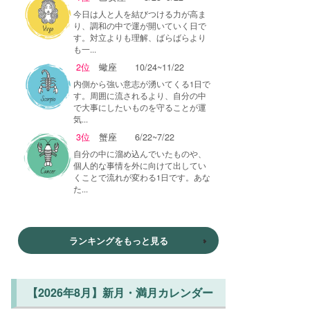
今日は人と人を結びつける力が高ま
り、調和の中で運が開いていく日で
す。対立よりも理解、ばらばらより
も一...
2位
蠍座
10/24~11/22
内側から強い意志が湧いてくる1日で
す。周囲に流されるより、自分の中
で大事にしたいものを守ることが運
気...
3位
蟹座
6/22~7/22
自分の中に溜め込んでいたものや、
個人的な事情を外に向けて出してい
くことで流れが変わる1日です。あな
た...
ランキングをもっと見る
【2026年8月】新月・満月カレンダー