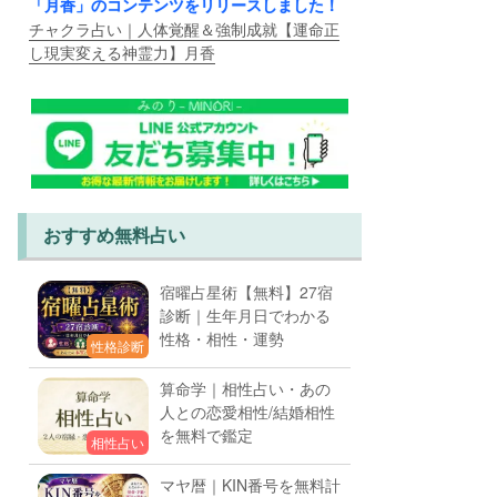
「月香」のコンテンツをリリースしました！
チャクラ占い｜人体覚醒＆強制成就【運命正
し現実変える神霊力】月香
おすすめ無料占い
宿曜占星術【無料】27宿
診断｜生年月日でわかる
性格・相性・運勢
性格診断
算命学｜相性占い・あの
人との恋愛相性/結婚相性
を無料で鑑定
相性占い
マヤ暦｜KIN番号を無料計