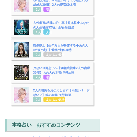
成就占30項】2人の愛宿縁/本音
2人用
宿縁
古代叡智/感服の的中率【超本格◆あなた
の人生秘録32項】全宿命/財産
1人用
人生
想像以上【生年月日が暴露する◆あの人
の“夜の顔”】愛欲/性癖/期待
2人用
あの人の愛欲
片想い⇒両想いへ【満願成就◆2人の宿縁
30項】あの人の本音/見極め時
2人用
宿縁
2人の現実をお伝えします【両想い？ 片
想い？】彼の本音/次行動/終
2人用
あの人の気持ち
本格占い おすすめコンテンツ