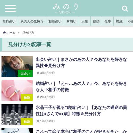
無料占い
あの人の気持ち
相性占い
片想い
人生
結婚
仕事
復縁
不
ホーム
見分け方
見分け方の記事一覧
出会い占い｜まさかのあの人？今あなたを好きな
異性◆見分け方
2023年9月12日
出会い
結婚占い｜『えっ…あの人？』今、あなたを好き
な人⇒相手の特徴
2022年1月19日
結婚
水晶玉子が視る“結婚”占い｜【あなたの運命の異
性は●さんで●●歳】特徴＆見分け方
2021年3月20日
結婚
これって恋？本当に相手のことが好きかをたしか