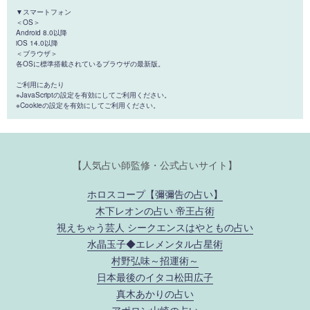
▼スマートフォン
＜OS＞
Android 8.0以降
iOS 14.0以降
＜ブラウザ＞
各OSに標準搭載されているブラウザの最新版。
ご利用にあたり
※JavaScriptの設定を有効にしてご利用ください。
※Cookieの設定を有効にしてご利用ください。
【人気占い師監修・公式占いサイト】
ホロスコープ【彌彌告の占い】
木下レオンの占い 帝王占術
視えちゃう芸人 シークエンスはやともの占い
水晶玉子◆エレメンタル占星術
村野弘味～招運術～
日本最後のイタコ松田広子
真木あかりの占い
アポロン山崎の占い