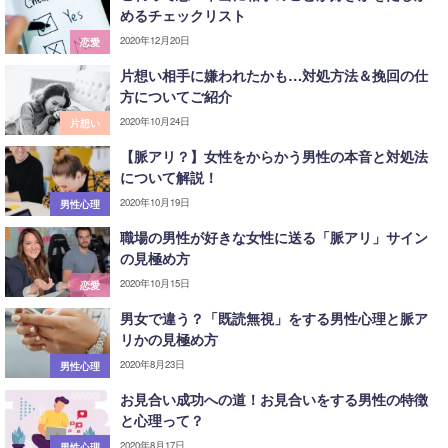
めるチェックリスト
2020年12月20日
恋愛
片想い相手に嫌われたかも…対処方法＆挽回の仕
方についてご紹介
2020年10月24日
片想い
【脈アリ？】女性をからかう男性の本音と対処法
について解説！
2020年10月19日
男性心理
職場の男性が好きな女性に送る「脈アリ」サイン
の見極め方
2020年10月15日
恋愛
男女で違う？「既読無視」をする男性心理と脈ア
リかの見極め方
2020年8月23日
男性心理
お見合い成功への道！お見合いをする男性の特徴
と心理って？
2020年8月17日
男性心理