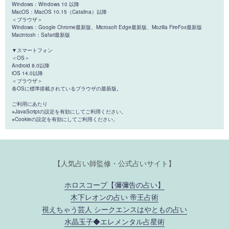
Windows：Windows 10 以降
MacOS：MacOS 10.15（Catalina）以降
＜ブラウザ＞
Windows：Google Chrome最新版、Microsoft Edge最新版、Mozilla FireFox最新版
Macintosh：Safari最新版
▼スマートフォン
＜OS＞
Android 8.0以降
iOS 14.0以降
＜ブラウザ＞
各OSに標準搭載されているブラウザの最新版。
ご利用にあたり
※JavaScriptの設定を有効にしてご利用ください。
※Cookieの設定を有効にしてご利用ください。
【人気占い師監修・公式占いサイト】
ホロスコープ【彌彌告の占い】
木下レオンの占い 帝王占術
視えちゃう芸人 シークエンスはやともの占い
水晶玉子◆エレメンタル占星術