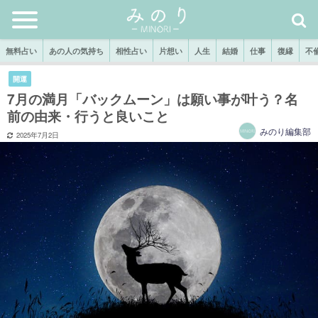
無料占い
あの人の気持ち
相性占い
片想い
人生
結婚
仕事
復縁
不
開運
7月の満月「バックムーン」は願い事が叶う？名
前の由来・行うと良いこと
みのり編集部
2025年7月2日