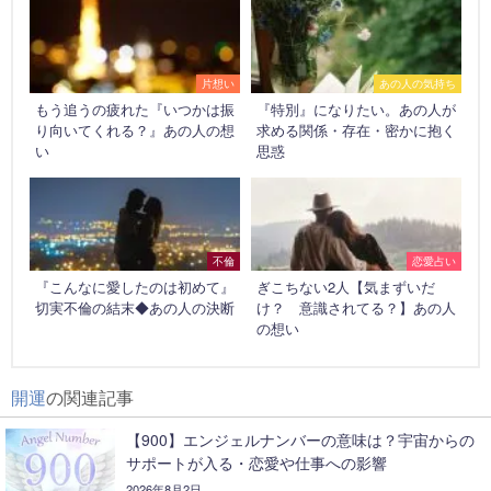
片想い
あの人の気持ち
もう追うの疲れた『いつかは振
『特別』になりたい。あの人が
り向いてくれる？』あの人の想
求める関係・存在・密かに抱く
い
思惑
不倫
恋愛占い
『こんなに愛したのは初めて』
ぎこちない2人【気まずいだ
切実不倫の結末◆あの人の決断
け？ 意識されてる？】あの人
の想い
開運
の関連記事
【900】エンジェルナンバーの意味は？宇宙からの
サポートが入る・恋愛や仕事への影響
2026年8月2日