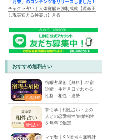
「月香」のコンテンツをリリースしました！
チャクラ占い｜人体覚醒＆強制成就【運命正
し現実変える神霊力】月香
おすすめ無料占い
宿曜占星術【無料】27宿
診断｜生年月日でわかる
性格・相性・運勢
性格診断
算命学｜相性占い・あの
人との恋愛相性/結婚相性
を無料で鑑定
相性占い
マヤ暦｜KIN番号を無料計