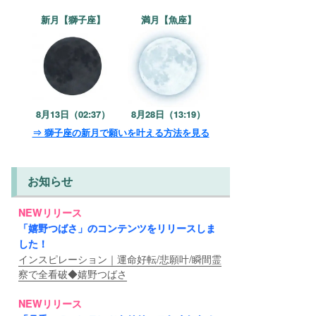
新月【獅子座】
満月【魚座】
8月13日（02:37）
8月28日（13:19）
⇒ 獅子座の新月で願いを叶える方法を見る
お知らせ
NEWリリース
「嬉野つばさ」のコンテンツをリリースしま
した！
インスピレーション｜運命好転/悲願叶/瞬間霊
察で全看破◆嬉野つばさ
NEWリリース