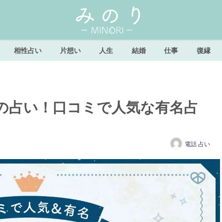
相性占い
片想い
人生
結婚
仕事
復縁
の占い！口コミで人気な有名占
電話 占い