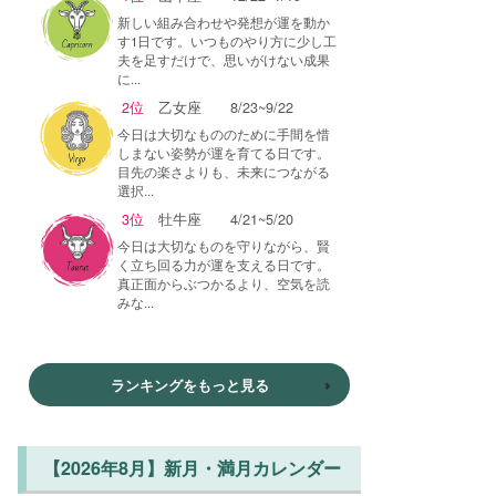
新しい組み合わせや発想が運を動か
す1日です。いつものやり方に少し工
夫を足すだけで、思いがけない成果
に...
2位
乙女座
8/23~9/22
今日は大切なもののために手間を惜
しまない姿勢が運を育てる日です。
目先の楽さよりも、未来につながる
選択...
3位
牡牛座
4/21~5/20
今日は大切なものを守りながら、賢
く立ち回る力が運を支える日です。
真正面からぶつかるより、空気を読
みな...
ランキングをもっと見る
【2026年8月】新月・満月カレンダー