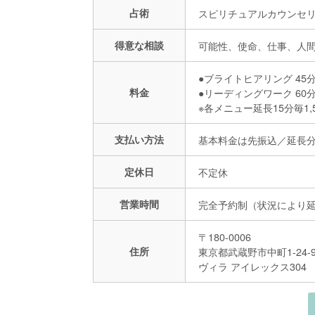
占術
スピリチュアルカウンセ
得意な相談
可能性、使命、仕事、人
●ブライトヒアリング 45分 
料金
●リーディングワーク 60分 
※各メニュー延長15分毎1,
支払い方法
基本料金は先振込／延長
定休日
不定休
営業時間
完全予約制（状況により
〒180-0006
住所
東京都武蔵野市中町1-24-
ヴィラ アイレックス304