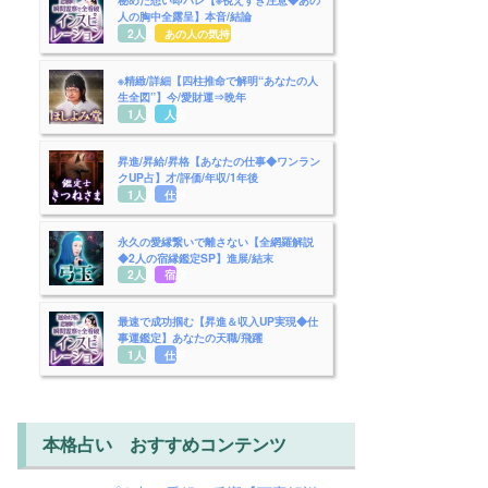
人の胸中全露呈】本音/結論
2人用
あの人の気持ち
※精緻/詳細【四柱推命で解明“あなたの人
生全図”】今/愛財運⇒晩年
1人用
人生
昇進/昇給/昇格【あなたの仕事◆ワンラン
クUP占】才/評価/年収/1年後
1人用
仕事
永久の愛縁繋いで離さない【全網羅解説
◆2人の宿縁鑑定SP】進展/結末
2人用
宿縁
最速で成功掴む【昇進＆収入UP実現◆仕
事運鑑定】あなたの天職/飛躍
1人用
仕事
本格占い おすすめコンテンツ