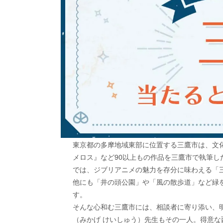
東京都の多摩地域東部に位置する三鷹市は、文
メロス』など90以上もの作品を三鷹市で執筆
では、ジブリアニメの魅力を存分に味わえる「
他にも「井の頭公園」や「風の散歩道」など緑
す。
そんな心和む三鷹市には、相談者に寄り添い、
（みかげ けいしゅう）先生もその一人。得意