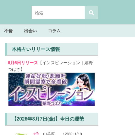
不倫
出会い
コラム
本格占いリリース情報
【インスピレーション｜嬉野
8月6日リリース
つばさ】
【2026年8月7日(金)】今日の運勢
1位
山羊座
12/22~1/19