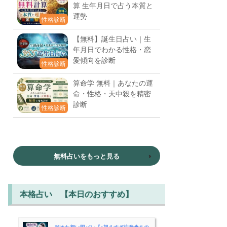
算 生年月日で占う本質と
運勢
性格診断
【無料】誕生日占い｜生
年月日でわかる性格・恋
愛傾向を診断
性格診断
算命学 無料｜あなたの運
命・性格・天中殺を精密
診断
性格診断
無料占いをもっと見る
本格占い 【本日のおすすめ】
秘めた想い即バレ【※視えすぎ注意◆あの