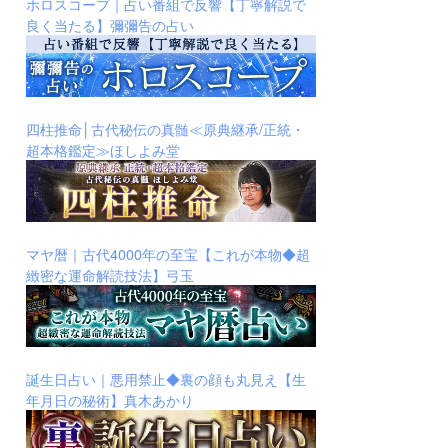
ホロスコープ｜占い番組で反響【丁寧解説で
良く当たる】彌彌告の占い
四柱推命│古代秘伝の真髄≪原典継承/正統・
超本格鑑定≫ほしよみ堂
マヤ暦｜古代4000年の至宝【これが本物◆超
緻密な運命解読技法】弓玉
誕生日占い｜悪用禁止◆裏の顔も丸見え【生
年月日の秘術】真木あかり