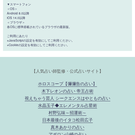
▼スマートフォン
＜OS＞
Android 8.0以降
iOS 14.0以降
＜ブラウザ＞
各OSに標準搭載されているブラウザの最新版。
ご利用にあたり
※JavaScriptの設定を有効にしてご利用ください。
※Cookieの設定を有効にしてご利用ください。
【人気占い師監修・公式占いサイト】
ホロスコープ【彌彌告の占い】
木下レオンの占い 帝王占術
視えちゃう芸人 シークエンスはやともの占い
水晶玉子◆エレメンタル占星術
村野弘味～招運術～
日本最後のイタコ松田広子
真木あかりの占い
アポロン山崎の占い