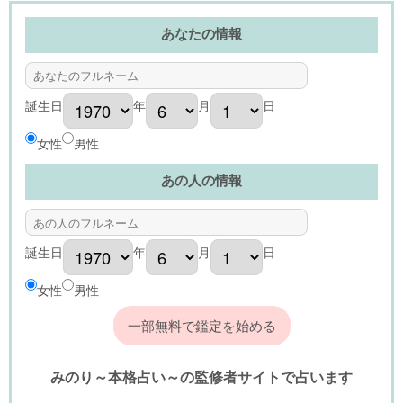
あなたの情報
誕生日
年
月
日
女性
男性
あの人の情報
誕生日
年
月
日
女性
男性
みのり～本格占い～の監修者サイトで占います