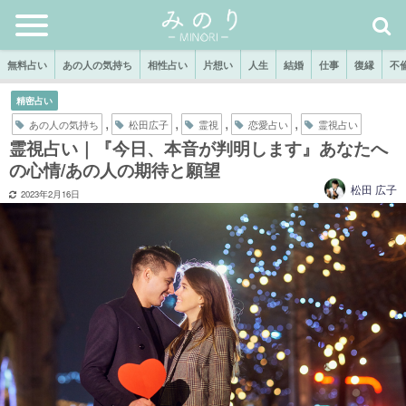
無料占い
あの人の気持ち
相性占い
片想い
人生
結婚
仕事
復縁
不
精密占い
,
,
,
,
あの人の気持ち
松田広子
霊視
恋愛占い
霊視占い
霊視占い｜『今日、本音が判明します』あなたへ
の心情/あの人の期待と願望
松田 広子
2023年2月16日