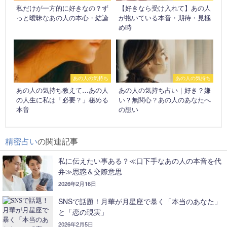
私だけが一方的に好きなの？ず
【好きなら受け入れて】あの人
っと曖昧なあの人の本心・結論
が抱いている本音・期待・見極
め時
あの人の気持ち
あの人の気持ち
あの人の気持ち教えて…あの人
あの人の気持ち占い｜好き？嫌
の人生に私は「必要？」秘める
い？無関心？あの人のあなたへ
本音
の想い
精密占い
の関連記事
私に伝えたい事ある？≪口下手なあの人の本音を代
弁≫思惑＆交際意思
2026年2月16日
SNSで話題！月華が月星座で暴く「本当のあなた」
と「恋の現実」
2026年2月5日