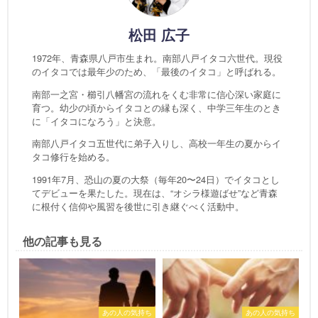
松田 広子
1972年、青森県八戸市生まれ。南部八戸イタコ六世代。現役
のイタコでは最年少のため、「最後のイタコ」と呼ばれる。
南部一之宮・櫛引八幡宮の流れをくむ非常に信心深い家庭に
育つ。幼少の頃からイタコとの縁も深く、中学三年生のとき
に「イタコになろう」と決意。
南部八戸イタコ五世代に弟子入りし、高校一年生の夏からイ
タコ修行を始める。
1991年7月、恐山の夏の大祭（毎年20〜24日）でイタコとし
てデビューを果たした。現在は、“オシラ様遊ばせ”など青森
に根付く信仰や風習を後世に引き継ぐべく活動中。
他の記事も見る
あの人の気持ち
あの人の気持ち