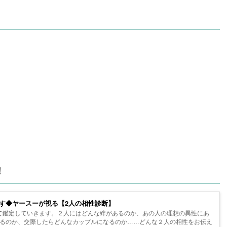
！
す◆ヤースーが視る【2人の相性診断】
て鑑定していきます。２人にはどんな絆があるのか、あの人の理想の異性にあ
るのか、交際したらどんなカップルになるのか……どんな２人の相性をお伝え