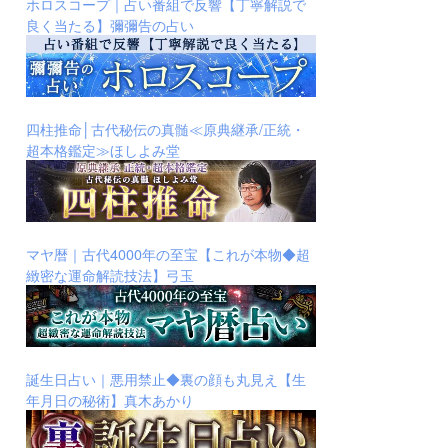
ホロスコープ｜占い番組で反響【丁寧解説で
良く当たる】彌彌告の占い
四柱推命│古代秘伝の真髄≪原典継承/正統・
超本格鑑定≫ほしよみ堂
マヤ暦｜古代4000年の至宝【これが本物◆超
緻密な運命解読技法】弓玉
誕生日占い｜悪用禁止◆裏の顔も丸見え【生
年月日の秘術】真木あかり