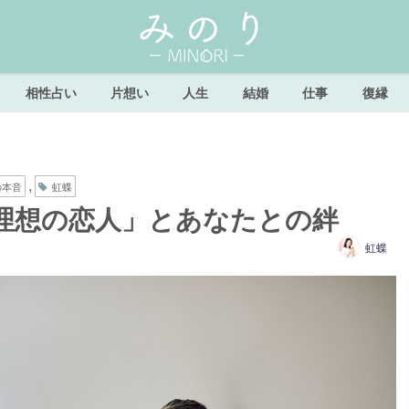
相性占い
片想い
人生
結婚
仕事
復縁
,
の本音
虹蝶
理想の恋人」とあなたとの絆
虹蝶