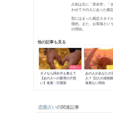
占術は主に「算命学」「
わせてその人にあった鑑
型にはまった鑑定スタイ
徴的。また、お客様とい
の理由。
他の記事も見る
恋愛占い
あの
ダメなら諦め方も教えて
あの人があなたの
【あの人への脈薄の片想
人？【2人の成就
い】進展・打開策
進展ない理由
恋愛占い
の関連記事