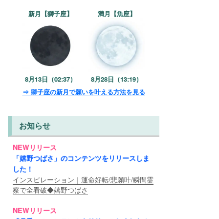
新月【獅子座】
満月【魚座】
8月13日（02:37）
8月28日（13:19）
⇒ 獅子座の新月で願いを叶える方法を見る
お知らせ
NEWリリース
「嬉野つばさ」のコンテンツをリリースしま
した！
インスピレーション｜運命好転/悲願叶/瞬間霊
察で全看破◆嬉野つばさ
NEWリリース