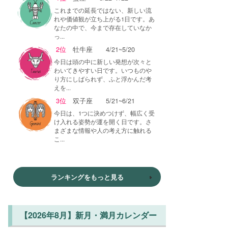
これまでの延長ではない、新しい流
れや価値観が立ち上がる1日です。あ
なたの中で、今まで存在していなか
っ...
2位
牡牛座
4/21~5/20
今日は頭の中に新しい発想が次々と
わいてきやすい日です。いつものや
り方にしばられず、ふと浮かんだ考
えを...
3位
双子座
5/21~6/21
今日は、1つに決めつけず、幅広く受
け入れる姿勢が運を開く日です。さ
まざまな情報や人の考え方に触れる
こ...
ランキングをもっと見る
【2026年8月】新月・満月カレンダー