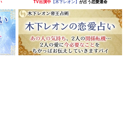
い
TV出演中
【木下レオン】
が占う恋愛運命