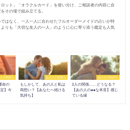
タロット」「オラクルカード」を使い分け、ご相談者の内容に合
定をその場で組み立てる。
ルではなく、一人一人に合わせたフルオーダーメイドの占いが特
うよりも「大切な友人の一人」のように心に寄り添う鑑定も人気
人の気持ち
あの人の気持ち
あの人の気持ち
運命の
もしかして、あの人と私は
2人の関係……どうなる？
鑑定】今
両想い？【あなたへ傾ける
【あの人の●●な本音】感じ
気持ち】
ている縁