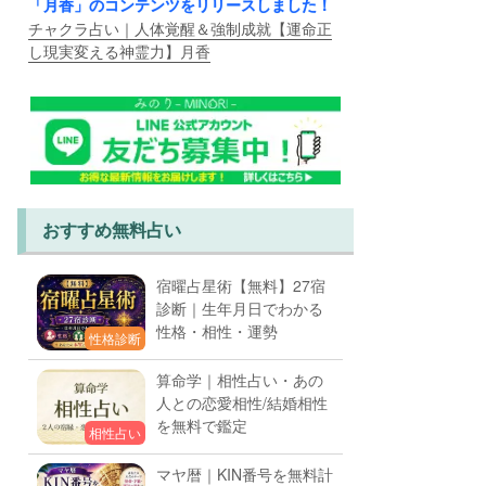
「月香」のコンテンツをリリースしました！
チャクラ占い｜人体覚醒＆強制成就【運命正
し現実変える神霊力】月香
おすすめ無料占い
宿曜占星術【無料】27宿
診断｜生年月日でわかる
性格・相性・運勢
性格診断
算命学｜相性占い・あの
人との恋愛相性/結婚相性
を無料で鑑定
相性占い
マヤ暦｜KIN番号を無料計