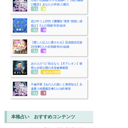
び鑑定】あなたの伴侶/入籍日
1人用
結婚
恋が叶うと評判【彌彌告“渾身”両想い成
就占】2人の宿縁/本音/結末
2人用
宿縁
【愛した以上に愛される】恋成就決定版
28項◆2人の全宿縁/告白/結婚
2人用
宿縁
あの人の“心”知るなら【木下レオン】秘
密も全部公開の本音録◆願望
2人用
あの人の気持ち
不倫卒業【あの人の想いと覚悟知る】永
遠誓う純愛鑑定◆2人の絆/覚悟
2人用
不倫
本格占い おすすめコンテンツ