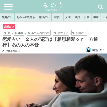
無料占い
あの人の気持ち
相性占い
片想い
人生
結婚
仕事
復縁
不
恋愛占い
,
,
,
,
脈
本音
あの人の気持ち
恋愛占い
御瀧政子
恋愛占い｜２人の”恋”は【相思相愛ｏｒ一方通
行】あの人の本音
御瀧 政子
2022年5月6日