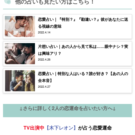
他の占いも見たい方はこちら！
恋愛占い｜『特別？』『勘違い？』彼があなたに送
る視線の意味
2022.4.14
片想い占い｜あの人から見て私は……眼中ナシ？実
は興味アリ？
2022.4.26
恋愛占い｜特別な人はいる？誰が好き？【あの人の
全本音】
2022.4.27
↓さらに詳しく2人の恋運命を占いたい方へ↓
TV出演中
【木下レオン】
が占う恋愛運命