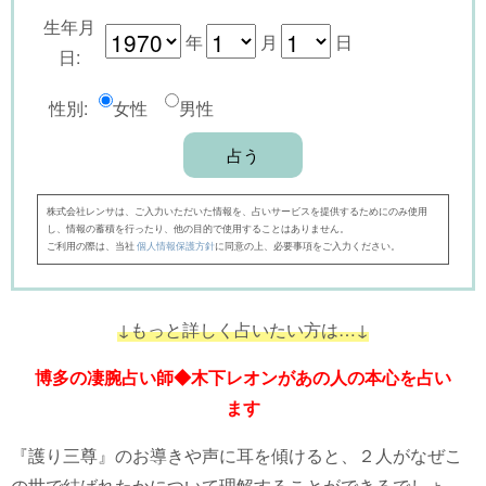
生年月
年
月
日
日:
性別:
女性
男性
株式会社レンサは、ご入力いただいた情報を、占いサービスを提供するためにのみ使用
し、情報の蓄積を行ったり、他の目的で使用することはありません。
ご利用の際は、当社
個人情報保護方針
に同意の上、必要事項をご入力ください。
↓もっと詳しく占いたい方は…↓
博多の凄腕占い師◆木下レオンがあの人の本心を占い
ます
『護り三尊』のお導きや声に耳を傾けると、２人がなぜこ
の世で結ばれたかについて理解することができるでしょ