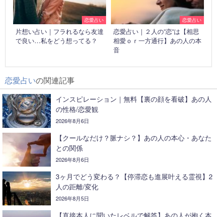
恋愛占い
恋愛占い
片想い占い｜フラれるなら友達
恋愛占い｜２人の”恋”は【相思
で良い…私をどう想ってる？
相愛ｏｒ一方通行】あの人の本
音
恋愛占い
の関連記事
インスピレーション｜無料【裏の顔を看破】あの人
の性格/恋愛観
2026年8月6日
【クールなだけ？脈ナシ？】あの人の本心・あなた
との関係
2026年8月6日
3ヶ月でどう変わる？【停滞恋も進展叶える霊視】2
人の距離/変化
2026年8月5日
【直接本人に聞いたレベルで解答】あの人が抱く本