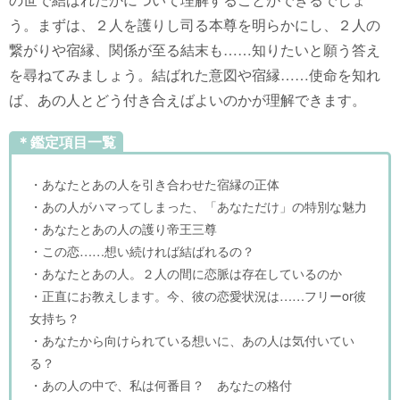
う。まずは、２人を護りし司る本尊を明らかにし、２人の
繋がりや宿縁、関係が至る結末も……知りたいと願う答え
を尋ねてみましょう。結ばれた意図や宿縁……使命を知れ
ば、あの人とどう付き合えばよいのかが理解できます。
＊鑑定項目一覧
・あなたとあの人を引き合わせた宿縁の正体
・あの人がハマってしまった、「あなただけ」の特別な魅力
・あなたとあの人の護り帝王三尊
・この恋……想い続ければ結ばれるの？
・あなたとあの人。２人の間に恋脈は存在しているのか
・正直にお教えします。今、彼の恋愛状況は……フリーor彼
女持ち？
・あなたから向けられている想いに、あの人は気付いてい
る？
・あの人の中で、私は何番目？ あなたの格付