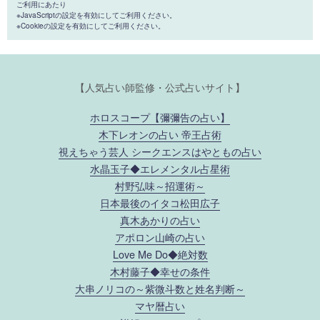
ご利用にあたり
※JavaScriptの設定を有効にしてご利用ください。
※Cookieの設定を有効にしてご利用ください。
【人気占い師監修・公式占いサイト】
ホロスコープ【彌彌告の占い】
木下レオンの占い 帝王占術
視えちゃう芸人 シークエンスはやともの占い
水晶玉子◆エレメンタル占星術
村野弘味～招運術～
日本最後のイタコ松田広子
真木あかりの占い
アポロン山崎の占い
Love Me Do◆絶対数
木村藤子◆幸せの条件
大串ノリコの～紫微斗数と姓名判断～
マヤ暦占い