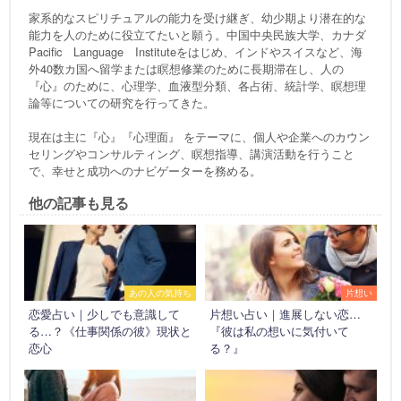
家系的なスピリチュアルの能力を受け継ぎ、幼少期より潜在的な
能力を人のために役立てたいと願う。中国中央民族大学、カナダ
Pacific Language Instituteをはじめ、インドやスイスなど、海
外40数カ国へ留学または瞑想修業のために長期滞在し、人の
『心』のために、心理学、血液型分類、各占術、統計学、瞑想理
論等についての研究を行ってきた。
現在は主に『心』『心理面』 をテーマに、個人や企業へのカウン
セリングやコンサルティング、瞑想指導、講演活動を行うこと
で、幸せと成功へのナビゲーターを務める。
他の記事も見る
あの人の気持ち
片想い
恋愛占い｜少しでも意識して
片想い占い｜進展しない恋…
る…？《仕事関係の彼》現状と
『彼は私の想いに気付いて
恋心
る？』