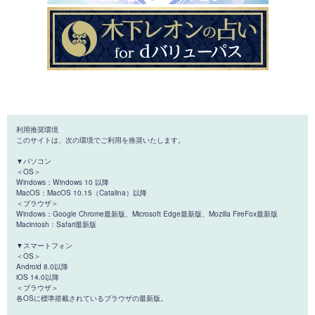
利用推奨環境
このサイトは、次の環境でご利用を推奨いたします。
▼パソコン
＜OS＞
Windows：Windows 10 以降
MacOS：MacOS 10.15（Catalina）以降
＜ブラウザ＞
Windows：Google Chrome最新版、Microsoft Edge最新版、Mozilla FireFox最新版
Macintosh：Safari最新版
▼スマートフォン
＜OS＞
Android 8.0以降
iOS 14.0以降
＜ブラウザ＞
各OSに標準搭載されているブラウザの最新版。