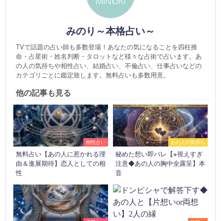
みのり～本格占い～
TVで話題の占い師も多数登場！あなたの気になることを四柱推
命・占星術・姓名判断・タロットなど様々な占術で占います。あ
の人の気持ちや相性占い、結婚占い、不倫占い、仕事占いなどの
カテゴリごとに鑑定致します。無料占いも多数用意。
他の記事も見る
相性占い
あの人の気持ち
無料占い【あの人に惹かれる理
秘めた想い即バレ【※視えすぎ
由＆進展期待】恋人としての相
注意◆あの人の胸中全露呈】本
性
音