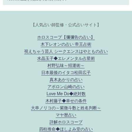
【人気占い師監修・公式占いサイト】
ホロスコープ【彌彌告の占い】
木下レオンの占い 帝王占術
視えちゃう芸人 シークエンスはやともの占い
水晶玉子◆エレメンタル占星術
村野弘味～招運術～
日本最後のイタコ松田広子
真木あかりの占い
アポロン山崎の占い
Love Me Do◆絶対数
木村藤子◆幸せの条件
大串ノリコの～紫微斗数と姓名判断～
マヤ暦占い
詳解ホロスコープ
四柱推命◆ほしよみ堂の占い