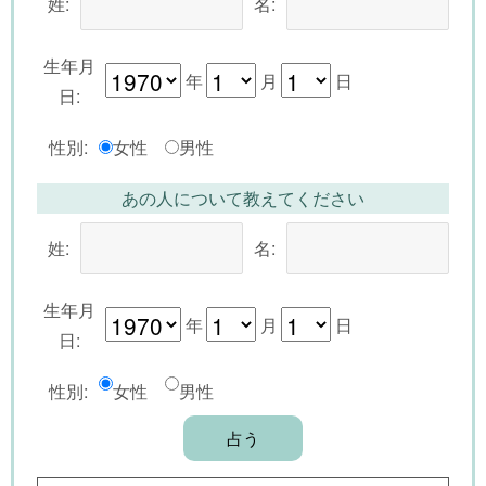
姓:
名:
生年月
年
月
日
日:
性別:
女性
男性
あの人について教えてください
姓:
名:
生年月
年
月
日
日:
性別:
女性
男性