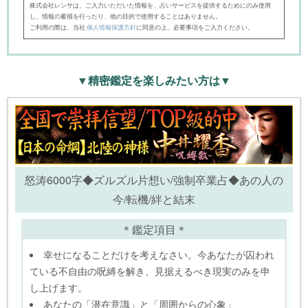
株式会社レンサは、ご入力いただいた情報を、占いサービスを提供するためにのみ使用
し、情報の蓄積を行ったり、他の目的で使用することはありません。
ご利用の際は、当社
個人情報保護方針
に同意の上、必要事項をご入力ください。
▼精密鑑定を楽しみたい方は▼
怒涛6000字◆ズルズル片想い/強制卒業占◆あの人の
今/転機/絆と結末
＊鑑定項目＊
幸せになることだけを考えなさい。今あなたが囚われ
ている不自由の呪縛を解き、見据えるべき現実のみを申
し上げます。
あなたの「潜在意識」と「周囲からの心象」