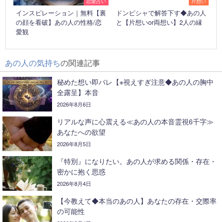
恋愛占い
片想い
インスピレーション｜無料【裏
ドンピシャで解答下す◆あの人
の顔を看破】あの人の性格/恋
と【片想いor両想い】2人の縁
愛観
あの人の気持ち
の関連記事
秘めた想い即バレ【※視えすぎ注意◆あの人の胸中
全露呈】本音
2026年8月6日
リアルな声に心震える≪あの人の本音霊視6千字≫
あなたへの欲望
2026年8月5日
『特別』になりたい。あの人が求める関係・存在・
密かに抱く思惑
2026年8月4日
【今教えて◆本当のあの人】あなたの存在・交際率
の可能性