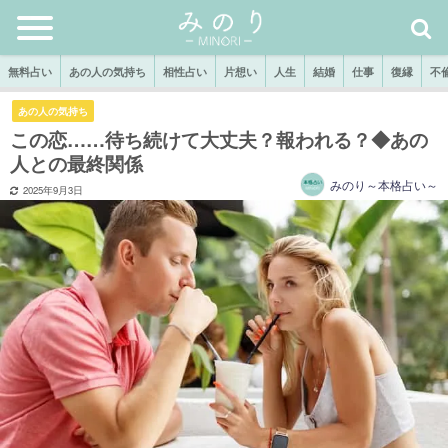
無料占い
あの人の気持ち
相性占い
片想い
人生
結婚
仕事
復縁
不
あの人の気持ち
この恋……待ち続けて大丈夫？報われる？◆あの
人との最終関係
みのり～本格占い～
2025年9月3日