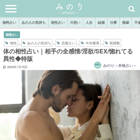
無料占い
あの人の気持ち
相性占い
片想い
人生
結婚
仕事
復縁
不
精密占い
,
,
,
,
相性
あの人の気持ち
恋愛占い
中井耀香
呪縛数
体の相性占い｜相手の全感情/淫欲/SEX/惚れてる
異性◆特版
みのり～本格占い～
2024年1月15日