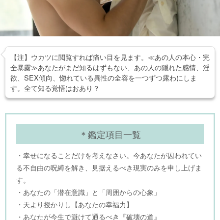
【注】ウカツに閲覧すれば痛い目を見ます。≪あの人の本心・完
全暴露≫あなたがまだ知るはずもない、あの人の隠れた感情、淫
欲、SEX傾向、惚れている異性の全容を一つずつ露わにしま
す。全て知る覚悟はおあり？
＊鑑定項目一覧
・幸せになることだけを考えなさい。今あなたが囚われてい
る不自由の呪縛を解き、見据えるべき現実のみを申し上げま
す。
・あなたの「潜在意識」と「周囲からの心象」
・天より授かりし【あなたの幸福力】
・あなたが今生で避けて通るべき『破壊の道』