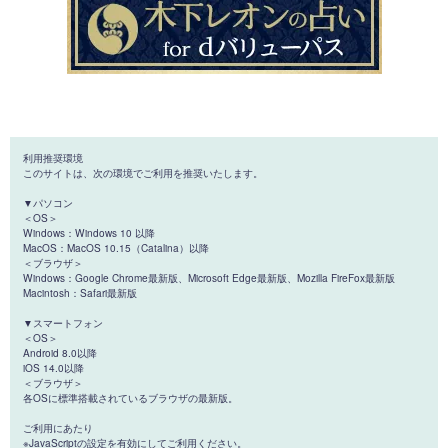
利用推奨環境
このサイトは、次の環境でご利用を推奨いたします。
▼パソコン
＜OS＞
Windows：Windows 10 以降
MacOS：MacOS 10.15（Catalina）以降
＜ブラウザ＞
Windows：Google Chrome最新版、Microsoft Edge最新版、Mozilla FireFox最新版
Macintosh：Safari最新版
▼スマートフォン
＜OS＞
Android 8.0以降
iOS 14.0以降
＜ブラウザ＞
各OSに標準搭載されているブラウザの最新版。
ご利用にあたり
※JavaScriptの設定を有効にしてご利用ください。