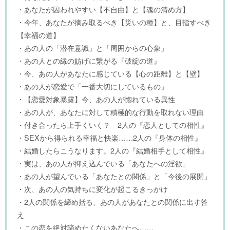
・あなたが囚われやすい【不自由】と【魂の清め方】
・今年、あなたが摘み取るべき【災いの種】と、目指すべき
【幸福の道】
・あの人の「潜在意識」と「周囲からの心象」
・あの人との縁の妨げに繋がる『破綻の道』
・今、あの人があなたに感じている【心の距離】と【壁】
・あの人が恋愛で「一番大切にしているもの」
・【恋愛対象暴露】今、あの人が惚れている異性
・あの人が、あなたに対して積極的な行動を取れない理由
・付き合ったら上手くいく？ 2人の『恋人としての相性』
・SEXから得られる幸福と快楽……2人の『身体の相性』
・結婚したらこうなります。2人の『結婚相手として相性』
・実は、あの人が抑え込んでいる「あなたへの淫欲」
・あの人が望んでいる「あなたとの関係」と「今後の展開」
・次、あの人の気持ちに変化が起こるきっかけ
・2人の関係を締め括る、あの人があなたとの関係に出す答
え
・この恋を絶対諦めたくないあなたへ……