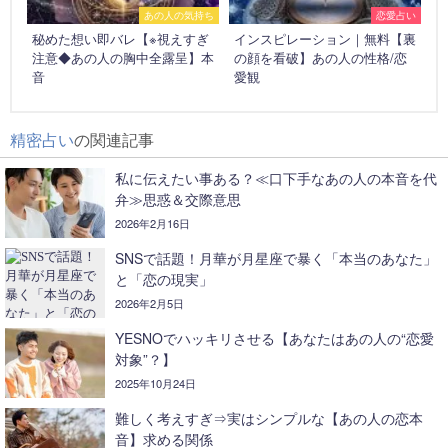
あの人の気持ち
恋愛占い
秘めた想い即バレ【※視えすぎ
インスピレーション｜無料【裏
注意◆あの人の胸中全露呈】本
の顔を看破】あの人の性格/恋
音
愛観
精密占い
の関連記事
私に伝えたい事ある？≪口下手なあの人の本音を代
弁≫思惑＆交際意思
2026年2月16日
SNSで話題！月華が月星座で暴く「本当のあなた」
と「恋の現実」
2026年2月5日
YESNOでハッキリさせる【あなたはあの人の“恋愛
対象”？】
2025年10月24日
難しく考えすぎ⇒実はシンプルな【あの人の恋本
音】求める関係