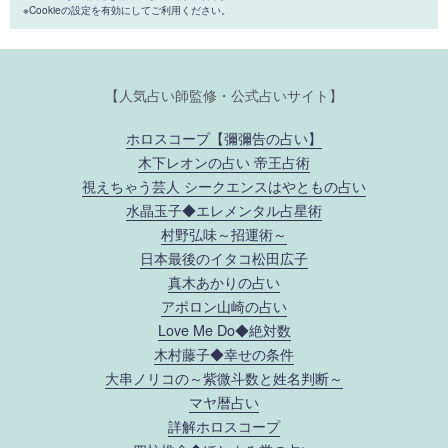
※Cookieの設定を有効にしてご利用ください。
【人気占い師監修・公式占いサイト】
ホロスコープ【彌彌告の占い】
木下レオンの占い 帝王占術
視えちゃう芸人 シークエンスはやともの占い
水晶玉子◆エレメンタル占星術
村野弘味～招運術～
日本最後のイタコ松田広子
真木あかりの占い
アポロン山崎の占い
Love Me Do◆絶対数
木村藤子◆幸せの条件
大串ノリコの～紫微斗数と姓名判断～
マヤ暦占い
詳解ホロスコープ