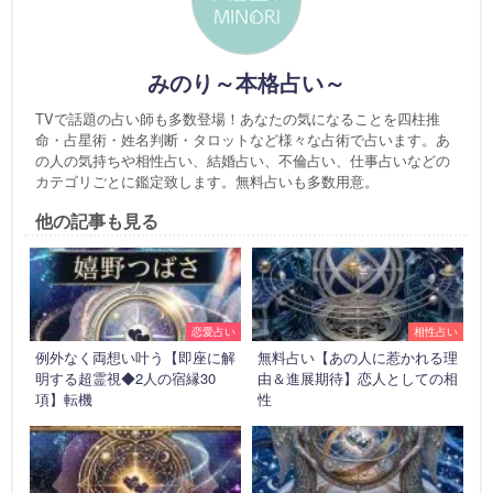
みのり～本格占い～
TVで話題の占い師も多数登場！あなたの気になることを四柱推
命・占星術・姓名判断・タロットなど様々な占術で占います。あ
の人の気持ちや相性占い、結婚占い、不倫占い、仕事占いなどの
カテゴリごとに鑑定致します。無料占いも多数用意。
他の記事も見る
恋愛占い
相性占い
例外なく両想い叶う【即座に解
無料占い【あの人に惹かれる理
明する超霊視◆2人の宿縁30
由＆進展期待】恋人としての相
項】転機
性